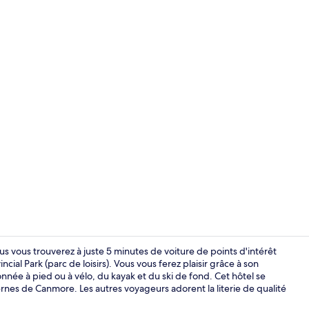
Chambre Fami
 vous trouverez à juste 5 minutes de voiture de points d'intérêt
al Park (parc de loisirs). Vous vous ferez plaisir grâce à son
onnée à pied ou à vélo, du kayak et du ski de fond. Cet hôtel se
Bain à remou
ernes de Canmore. Les autres voyageurs adorent la literie de qualité