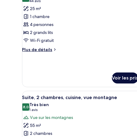
à
(44 avis)
44 avis
photos
remous
25 m²
pour
1 chambre
ce
4 personnes
type
2 grands lits
de
Wi-Fi gratuit
chambre :
Chambre
Plus
Plus de détails
Premium,
de
détails
2
sur
grands
le
lits,
type
Voir les pri
de
balcon
chambre
Chambre
Afficher
Un salon comprenant un ensembl
6
Suite, 2 chambres, cuisine, vue montagne
Premium,
toutes
2
Très bien
les
8,0
8,0 sur 10
grands
(1 avis)
1 avis
photos
lits,
Vue sur les montagnes
balcon
pour
55 m²
ce
2 chambres
type