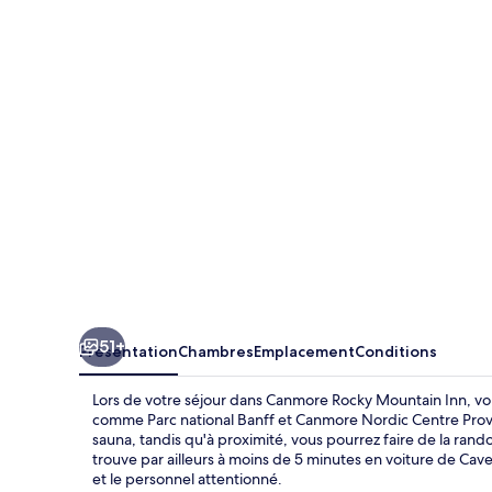
Rocky
Mountain
Inn
51+
Présentation
Chambres
Emplacement
Conditions
Lors de votre séjour dans Canmore Rocky Mountain Inn, vous
comme Parc national Banff et Canmore Nordic Centre Provinci
sauna, tandis qu'à proximité, vous pourrez faire de la rand
trouve par ailleurs à moins de 5 minutes en voiture de Cav
et le personnel attentionné.