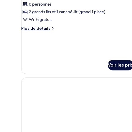
6 personnes
de
2 grands lits et 1 canapé-lit (grand 1 place)
chambre :
Suite,
Wi-Fi gratuit
2
Plus
Plus de détails
chambres,
de
détails
cuisine,
sur
vue
le
montagne
type
de
Voir les pri
chambre
Suite,
2
chambres,
cuisine,
vue
montagne