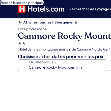
Passer à la section principale
Rechercher des voyage
Afficher tous les hébergements
Hôte professionnel
Canmore Rocky Mounta
Hébergement
2.0 étoiles
Hôtel dans les montagnes non loin de Canmore Nordic Centre P
Choisissez des dates pour voir les prix
Où allez-vous ?
Galerie
photos
de
l’hébergement
Canmore