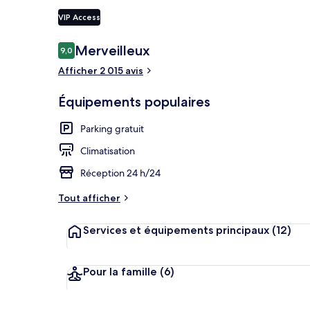
VIP Access
Avis
Merveilleux
9,0
9,0 sur 10
Hall
voyageurs
Afficher 2 015 avis
Équipements populaires
Parking gratuit
Climatisation
Réception 24 h/24
Tout afficher
Services et équipements principaux
(12)
Pour la famille
(6)