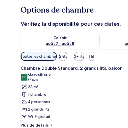
Options de chambre
Vérifiez la disponibilité pour ces dates.
Vérifier la disponibilité pour ce soir août 7 - août 8
Vérifier la di
Ce soir
août 7 - août 8
a
Filtres
Toutes les chambres
2 lits
3+ lits
1 lit
disponibles
Afficher
Une chambre d’hôtel avec deux 
pour
2
Chambre Double Standard, 2 grands lits, balcon
toutes
les
Merveilleux
les
9,0
chambres
9,0 sur 10
(37 avis)
37 avis
photos
33 m²
pour
1 chambre
ce
4 personnes
type
2 grands lits
de
Wi-Fi gratuit
chambre :
Chambre
Plus
Plus de détails