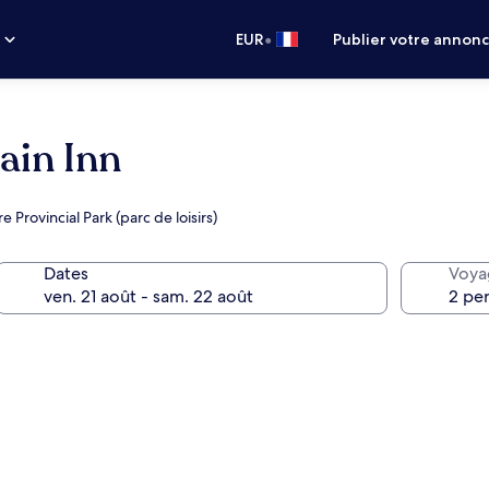
•
s
EUR
Publier votre annon
in Inn
rovincial Park (parc de loisirs)
Dates
Voya