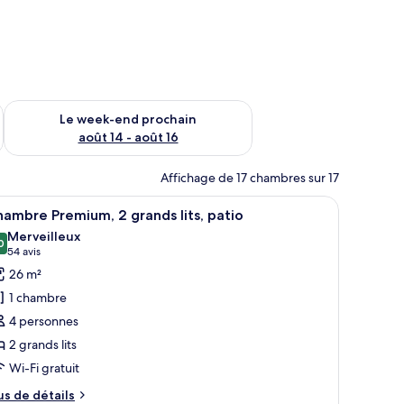
-end août 7 - août 9
Vérifier la disponibilité pour le week-end prochain août 14 - a
Le week-end prochain
août 14 - août 16
Affichage de 17 chambres sur 17
e petite table, une lampe et deux lampes fixées au mur.
fficher
Literie de qualité supérieure, bureau
3
ambre Premium, 2 grands lits, patio
outes
Merveilleux
s
0
9,0 sur 10
(54 avis)
54 avis
hotos
26 m²
our
1 chambre
e
4 personnes
ype
2 grands lits
e
Wi-Fi gratuit
hambre :
hambre
us
us de détails