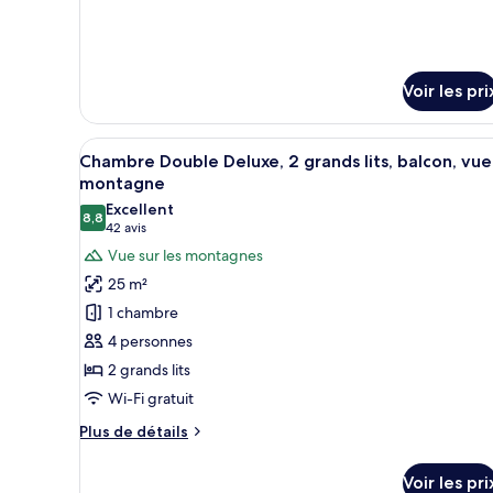
Double
de
détails
Standard,
sur
2
le
grands
type
Voir les pri
de
lits,
chambre
balcon
Chambre
Afficher
Une chambre d’hôtel avec deux 
3
Chambre Double Deluxe, 2 grands lits, balcon, vue
Double
toutes
montagne
Standard,
les
2
Excellent
8,8
photos
grands
8,8 sur 10
(42 avis)
42 avis
lits,
pour
Vue sur les montagnes
balcon
ce
25 m²
type
1 chambre
de
4 personnes
chambre :
2 grands lits
Chambre
Wi-Fi gratuit
Double
Deluxe,
Plus
Plus de détails
2
de
détails
grands
Voir les pri
sur