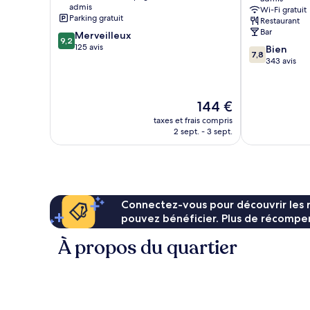
-
admis
Wi-Fi gratuit
Gent
Parking gratuit
Restaurant
Nazareth
Bar
9.2
Merveilleux
9,2
sur
125 avis
7.8
Bien
7,8
10,
sur
343 avis
Merveilleux,
10,
125 avis
Bien,
343 avis
Le
144 €
nouveau
taxes et frais compris
prix
2 sept. - 3 sept.
est
de
144 €
Connectez-vous pour découvrir les 
pouvez bénéficier. Plus de récompen
À propos du quartier