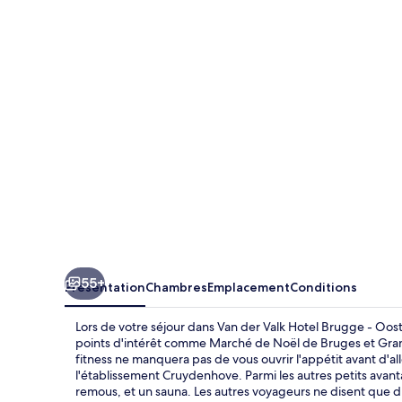
der
Valk
Hotel
Brugge
-
Oostkamp
55+
Présentation
Chambres
Emplacement
Conditions
Lors de votre séjour dans Van der Valk Hotel Brugge - Oo
points d'intérêt comme Marché de Noël de Bruges et Gran
fitness ne manquera pas de vous ouvrir l'appétit avant d'all
l'établissement Cruydenhove. Parmi les autres petits avan
remous, et un sauna. Les autres voyageurs ne disent que d