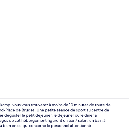
Bar (sur plac
stkamp, vous vous trouverez à moins de 10 minutes de route de
d-Place de Bruges. Une petite séance de sport au centre de
er déguster le petit déjeuner, le déjeuner ou le dîner à
Spa
tages de cet hébergement figurent un bar / salon, un bain à
u bien en ce qui concerne le personnel attentionné.