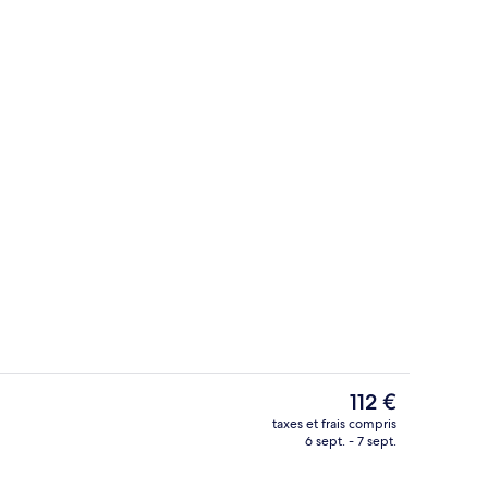
e)
Terrasse/Patio
Le
112 €
prix
taxes et frais compris
actuel
6 sept. - 7 sept.
Bar (sur place)
est
de