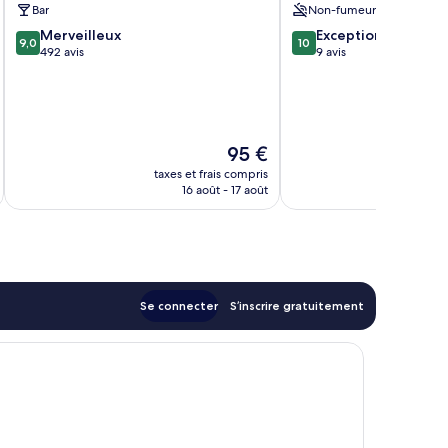
Bar
Non-fumeurs
9.0
10.0
Merveilleux
Exceptionnel
9,0
10
sur
sur
492 avis
9 avis
10,
10,
Merveilleux,
Exceptionnel,
492 avis
9 avis
Le
95 €
nouveau
taxes et frais compris
tax
prix
16 août - 17 août
est
de
95 €
Se connecter
S’inscrire gratuitement