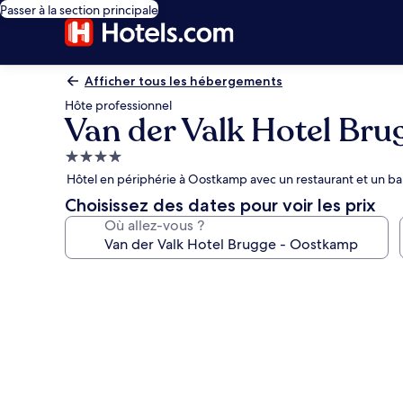
Passer à la section principale
Afficher tous les hébergements
Hôte professionnel
Van der Valk Hotel Br
Hébergement
4.0 étoiles
Hôtel en périphérie à Oostkamp avec un restaurant et un ba
Choisissez des dates pour voir les prix
Où allez-vous ?
Galerie
photos
de
l’hébergement
Van