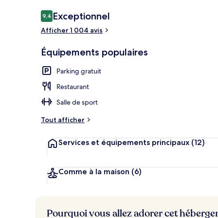
Avis
Exceptionnel
9,4
9,4 sur 10
voyageurs
Afficher 1 004 avis
Petit déjeune
Équipements populaires
Parking gratuit
Restaurant
Salle de sport
Tout afficher
Services et équipements principaux
(12)
Comme à la maison
(6)
Pourquoi vous allez adorer cet héberg