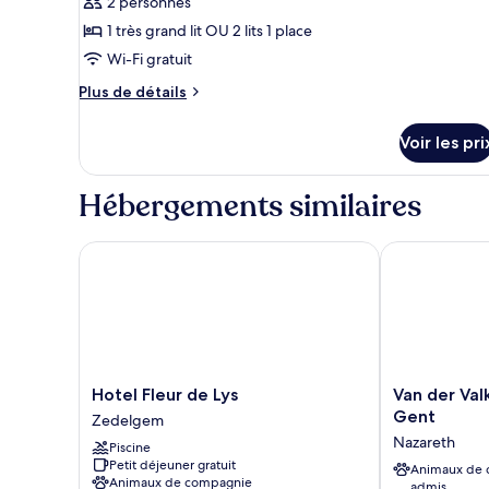
2 personnes
type
1 très grand lit OU 2 lits 1 place
de
Wi-Fi gratuit
chambre :
Chambre
Plus
Plus de détails
Confort
de
détails
Double
Voir les pri
sur
ou
le
avec
type
Hébergements similaires
de
lits
chambre
jumeaux
Chambre
Hotel Fleur de Lys
Van der Valk 
Confort
Double
ou
avec
lits
jumeaux
Hotel
Van
Hotel Fleur de Lys
Van der Val
Fleur
der
Gent
Zedelgem
de
Valk
Nazareth
Piscine
Lys
Hotel
Petit déjeuner gratuit
Zedelgem
Nazareth
Animaux de
Animaux de compagnie
admis