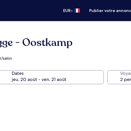
•
EUR
Publier votre annon
ugge - Oostkamp
r/salon
Dates
Voya