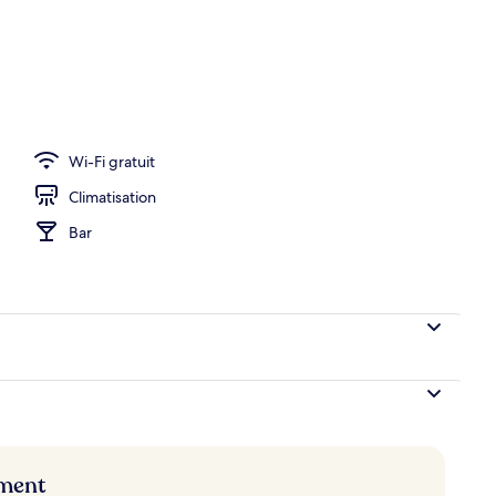
r buffet servi tous les jours en supplément
Wi-Fi gratuit
Climatisation
Bar
ement