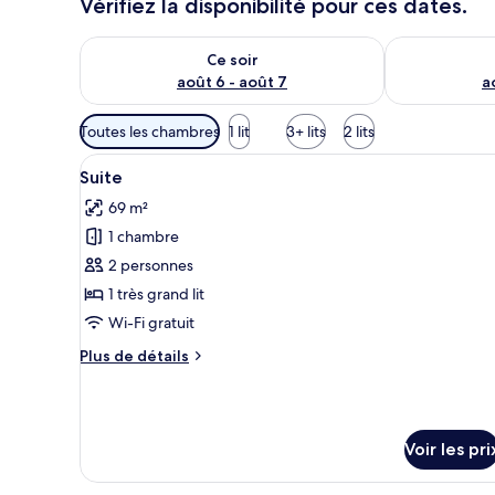
Vérifiez la disponibilité pour ces dates.
Vérifier la disponibilité pour ce soir août 6 - août 7
Vérifier la di
Ce soir
août 6 - août 7
a
Filtres
Toutes les chambres
1 lit
3+ lits
2 lits
disponibles
Afficher
Une chambre d’hôtel moderne do
pour
2
Suite
toutes
les
69 m²
les
chambres
1 chambre
photos
pour
2 personnes
ce
1 très grand lit
type
Wi-Fi gratuit
de
Plus
Plus de détails
chambre :
de
Suite
détails
sur
le
Voir les pri
type
de
chambre