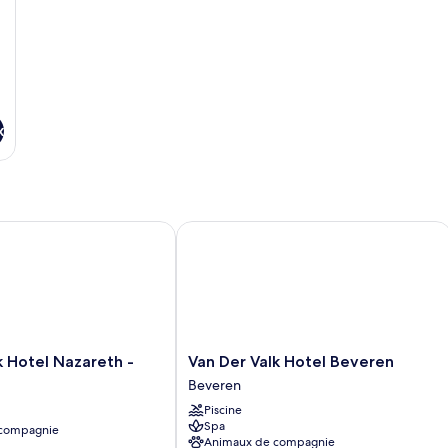
lit
ju
x
Hotel Nazareth - Gent
Van Der Valk Hotel Beveren
Van
k Hotel Nazareth -
Van Der Valk Hotel Beveren
Der
Beveren
Valk
Piscine
Hotel
Spa
 compagnie
Beveren
Animaux de compagnie