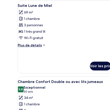
Afficher
Une salle de bain moderne avec
Suite
5
Suite Lune de Miel
toutes
69 m²
les
1 chambre
photos
pour
3 personnes
ce
1 très grand lit
type
Wi-Fi gratuit
de
Plus
Plus de détails
chambre :
de
Suite
détails
sur
Lune
le
de
Voir les pri
type
Miel
de
chambre
Afficher
Une chambre d’hôtel moderne éq
Suite
8
Chambre Confort Double ou avec lits jumeaux
toutes
Lune
Exceptionnel
de
les
9,8
9,8 sur 10
(30 avis)
30 avis
Miel
photos
34 m²
pour
1 chambre
ce