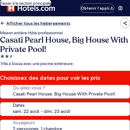
Passer à la section principale
Obtenir l’appli
Afficher tous les hébergements
Maison entière
·
Hôte professionnel
Casati Pearl House, Big House With
Private Pool!
Hébergement
2.5 étoiles
Villa à Sosúa avec une piscine extérieure
Choisissez des dates pour voir les prix
Où allez-vous ?
Dates
Voyageurs