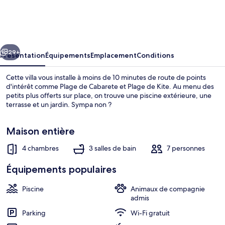
Pearl
House,
Big
cédent
Suivant
House
29+
Présentation
Équipements
Emplacement
Conditions
With
Cette villa vous installe à moins de 10 minutes de route de points
Private
d'intérêt comme Plage de Cabarete et Plage de Kite. Au menu des
petits plus offerts sur place, on trouve une piscine extérieure, une
Pool!
terrasse et un jardin. Sympa non ?
Maison entière
4 chambres
3 salles de bain
7 personnes
Villa, 4 chambres, terrasse, vue jardin 
Équipements populaires
Piscine
Animaux de compagnie
admis
Parking
Wi-Fi gratuit