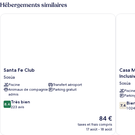
Hébergements similaires
Santa Fe Club
Casa Mar
Santa
Casa
Santa Fe Club
Casa M
Fe
Marina
Inclusi
Sosúa
Club
Sosua,
Sosúa
Piscine
Transfert aéroport
Sosúa
Tradema
Animaux de compagnie
Parking gratuit
by
Piscin
admis
Parkin
Wyndh
8.4
Très bien
All
7.4
Bie
8,4
7,4
sur
223 avis
Inclusiv
sur
1 024
10,
Sosúa
10,
Le
84 €
Très
Bien,
nouveau
bien,
1 024 avi
taxes et frais compris
prix
223 avis
17 août - 18 août
est