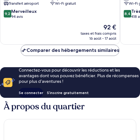
Transfert aéroport
Wi-Fi gratuit
Wi-Fi 
Lipe
Koh
Lipe
9.2
8.4
Merveilleux
Trè
9,2
8,4
sur
sur
94 avis
418 a
10,
10,
Le
92 €
Merveilleux,
Très
nouveau
94 avis
bien,
taxes et frais compris
prix
16 août - 17 août
418 avis
est
de
Comparer des hébergements similaires
92 €
Connectez-vous pour découvrir les réductions et les
avantages dont vous pouvez bénéficier. Plus de récompenses
pour plus d’aventures !
Se connecter
S’inscrire gratuitement
À propos du quartier