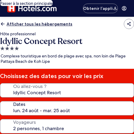
Passer à la section principale
Obtenir l’appli
Afficher tous les hébergements
Hôte professionnel
Idyllic Concept Resort
Hébergement
4.0 étoiles
Complexe touristique en bord de plage avec spa, non loin de Plage
Pattaya Beach de Koh Lipe
Choisissez des dates pour voir les prix
Où allez-vous ?
Dates
Voyageurs