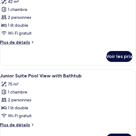
Pool
42 m²
photos
Double
View
pour
1 chambre
with
ce
Bathtub
2 personnes
-
type
1 lit double
Double
de
Wi-Fi gratuit
chambre :
Plus
Plus de détails
Premium
de
Suite
détails
Voir les prix
Beachfront
sur
le
with
type
Afficher
Un balcon avec vue sur la piscine, un p
Bathtub
9
de
Junior Suite Pool View with Bathtub
toutes
(Ground
chambre
75 m²
Premium
les
Floor)
Suite
1 chambre
photos
Beachfront
pour
2 personnes
with
ce
Bathtub
1 lit double
(Ground
type
Wi-Fi gratuit
Floor)
de
Plus
Plus de détails
chambre :
de
Junior
détails