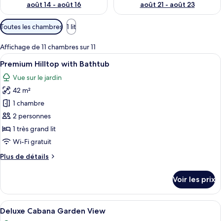
août 14 - août 16
août 21 - août 23
Filtres
Toutes les chambres
1 lit
disponibles
pour
Affichage de 11 chambres sur 11
les
Afficher
Une chambre d’hôtel moderne avec un g
9
Premium Hilltop with Bathtub
chambres
toutes
Vue sur le jardin
les
42 m²
photos
pour
1 chambre
ce
2 personnes
type
1 très grand lit
de
Wi-Fi gratuit
chambre :
Plus
Plus de détails
Premium
de
Hilltop
détails
Voir les prix
with
sur
le
Bathtub
type
Afficher
Une maison moderne avec un jardin, un
12
de
Deluxe Cabana Garden View
toutes
chambre