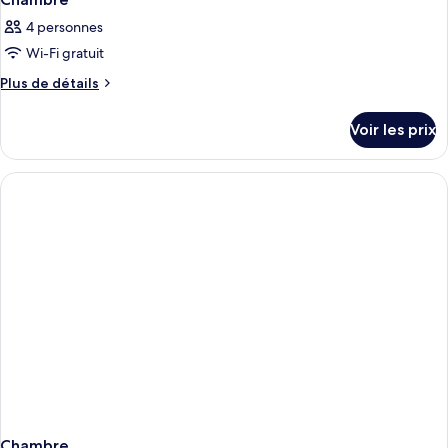
4 personnes
Wi-Fi gratuit
Plus
Plus de détails
de
détails
Voir les prix
sur
le
type
de
chambre
Chambre
Chambre