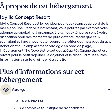
À propos de cet hébergement
Idyllic Concept Resort
Idyllic Concept Resort est le lieu idéal pour des vacances au bord de la
mer à Koh Lipe. Petit plus intéressant, vous pourrez par exemple vous
adonner au snorkeling à proximité. 2 piscines extérieures sont à votre
disposition pour des moments de pure détente, tandis que ceux
souhaitant se faire chouchouter pourront profiter des massages du spa.
Bénéficiant d'un emplacement privilégié en bord de plage,
l'hébergement The Cove Bistro sert des spécialités Cuisine thaï et est
ouvert pour le petit déjeuner, le déjeuner et le dîner. Parmi les autres
petits avantages de cet hébergement figurent un bar en bord de
Informations sur le droit de rétractation
piscine, une salle de fitness, et une terrasse. Les autres voyageurs ne
disent que du bien en ce qui concerne le personnel attentionné.
Plus d’informations sur cet
hébergement
Aperçu
Taille de l'hôtel
Ce complexe touristique de 82 chambres