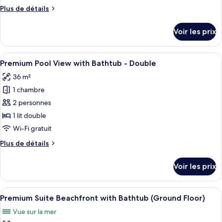
chambre :
Plus
Plus de détails
Deluxe
de
Studio
détails
Voir les prix
Garden
sur
le
View
type
Afficher
Une chambre d’hôtel moderne dotée d’u
14
de
Premium Pool View with Bathtub - Double
toutes
chambre
36 m²
Deluxe
les
Studio
1 chambre
photos
Garden
pour
2 personnes
View
ce
1 lit double
type
Wi-Fi gratuit
de
Plus
Plus de détails
chambre :
de
Premium
détails
Voir les prix
sur
Pool
le
View
type
Afficher
Une chambre d’hôtel moderne, dotée d’
with
4
de
Premium Suite Beachfront with Bathtub (Ground Floor)
toutes
Bathtub
chambre
Vue sur la mer
Premium
les
-