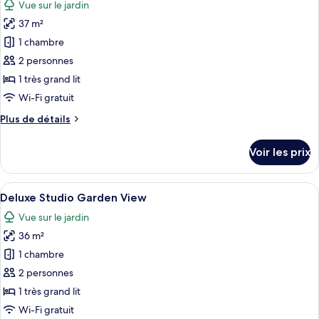
Vue sur le jardin
Premium
les
Hilltop
37 m²
photos
with
pour
1 chambre
Bathtub
ce
2 personnes
type
1 très grand lit
de
Wi-Fi gratuit
chambre :
Plus
Plus de détails
Deluxe
de
Cabana
détails
Voir les prix
Garden
sur
le
View
type
Afficher
Une chambre d’hôtel moderne, dotée d’
14
de
Deluxe Studio Garden View
toutes
chambre
Vue sur le jardin
Deluxe
les
Cabana
36 m²
photos
Garden
pour
1 chambre
View
ce
2 personnes
type
1 très grand lit
de
Wi-Fi gratuit