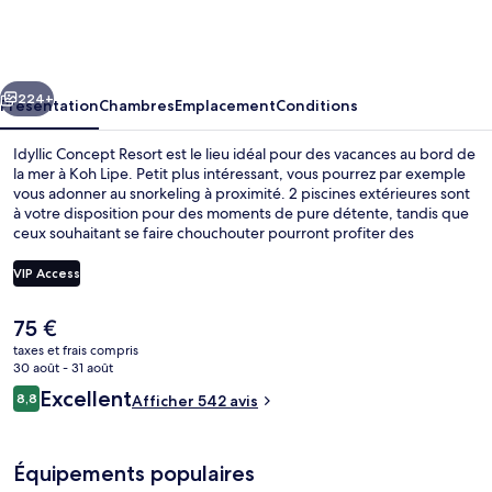
Concept
Resort
cédent
Suivant
224+
Présentation
Chambres
Emplacement
Conditions
Idyllic Concept Resort est le lieu idéal pour des vacances au bord de
la mer à Koh Lipe. Petit plus intéressant, vous pourrez par exemple
vous adonner au snorkeling à proximité. 2 piscines extérieures sont
à votre disposition pour des moments de pure détente, tandis que
ceux souhaitant se faire chouchouter pourront profiter des
massages du spa. Bénéficiant d'un emplacement privilégié en bord
de plage, l'hébergement The Cove Bistro sert des spécialités
VIP Access
Cuisine thaï et est ouvert pour le petit déjeuner, le déjeuner et le
dîner. Parmi les autres petits avantages de cet hébergement
Le
75 €
figurent un bar en bord de piscine, une salle de fitness, et une
I - Beachfront | Minibar, coffres-forts
prix
terrasse. Les autres voyageurs ne disent que du bien en ce qui
taxes et frais compris
actuel
30 août - 31 août
concerne le personnel attentionné.
est
Avis
Excellent
8,8
Afficher 542 avis
de
8,8 sur 10
voyageurs
75 €.
Équipements populaires