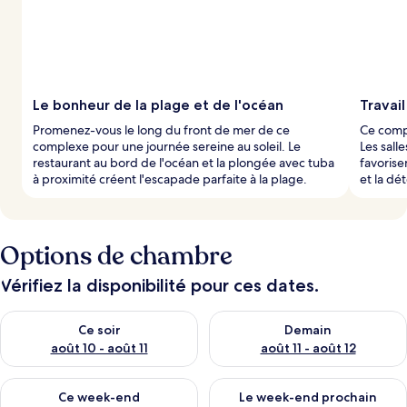
Le bonheur de la plage et de l'océan
Travail
Promenez-vous le long du front de mer de ce
Ce compl
complexe pour une journée sereine au soleil. Le
Les sall
restaurant au bord de l'océan et la plongée avec tuba
favorise
à proximité créent l'escapade parfaite à la plage.
et la dé
Options de chambre
Vérifiez la disponibilité pour ces dates.
Vérifier la disponibilité pour ce soir août 10 - août 11
Vérifier la disponibilité pour 
Ce soir
Demain
août 10 - août 11
août 11 - août 12
Vérifier la disponibilité pour ce week-end août 14 - août 16
Vérifier la disponibilité pour
Ce week-end
Le week-end prochain