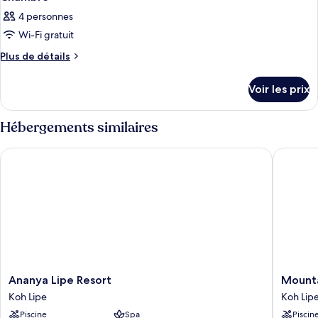
4 personnes
Wi-Fi gratuit
Plus
Plus de détails
de
détails
Voir les prix
sur
le
type
Hébergements similaires
de
chambre
Ananya Lipe Resort
Mountain
Chambre
Ananya
Mountai
Ananya Lipe Resort
Mounta
Lipe
Resort
Koh Lipe
Koh Lip
Resort
Koh
Piscine
Spa
Piscin
Koh
Lipe