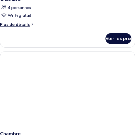
4 personnes
Wi-Fi gratuit
Plus
Plus de détails
de
détails
Voir les prix
sur
le
type
de
chambre
Chambre
Chambre