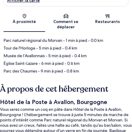
Afficher la carte
Carte
À proximité
Comment se
Restaurants
déplacer
Parc naturel régional du Morvan
- 1 min à pied
- 0.0 km
Tour de l'Horloge
- 5 min à pied
- 0.4 km
Musée de l’Avallonnais
- 5 min à pied
- 0.4 km
Église Saint-Lazare
- 6 min à pied
- 0.6 km
Parc des Chaumes
- 9 min à pied
- 0.8 km
À propos de cet hébergement
Hôtel de la Poste à Avallon, Bourgogne
Vous serez comme un coq en pâte dans Hôtel de la Poste à Avallon,
Bourgogne ! L'hébergement se trouve à juste 5 minutes de marche de
points d'intérêt comme Parc naturel régional du Morvan et Morvan. Si
vous avez un creux, faites une halte au café, tandis qu'au bar/salon, vous
pourrez vous détendre autour d'un verre en fin de journée. Basilique