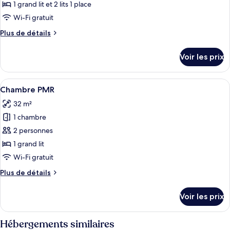
ce
1 grand lit et 2 lits 1 place
type
Wi-Fi gratuit
de
Plus
Plus de détails
chambre :
de
Duplex
détails
Voir les prix
sur
le
type
Afficher
Une chambre à coucher avec un grand l
4
de
Chambre PMR
toutes
chambre
32 m²
Duplex
les
1 chambre
photos
pour
2 personnes
ce
1 grand lit
type
Wi-Fi gratuit
de
Plus
Plus de détails
chambre :
de
Chambre
détails
Voir les prix
sur
PMR
le
type
Hébergements similaires
de