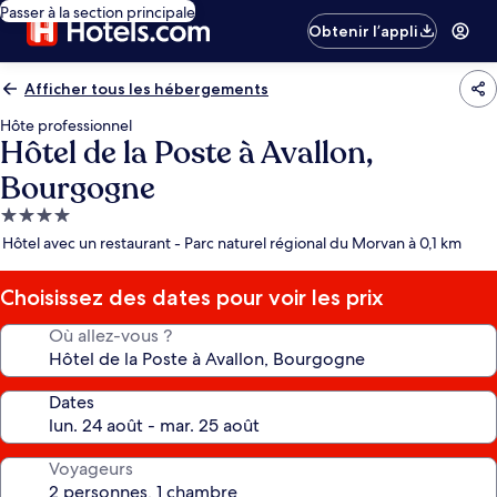
Passer à la section principale
Obtenir l’appli
Afficher tous les hébergements
Hôte professionnel
Hôtel de la Poste à Avallon,
Bourgogne
Hébergement
4.0 étoiles
Hôtel avec un restaurant - Parc naturel régional du Morvan à 0,1 km
Choisissez des dates pour voir les prix
Où allez-vous ?
Dates
Voyageurs