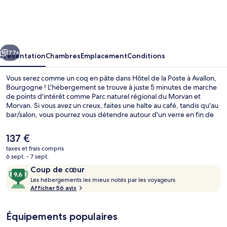
de
la
Poste
cédent
Suivant
à
77+
Présentation
Chambres
Emplacement
Conditions
Avallon,
Vous serez comme un coq en pâte dans Hôtel de la Poste à Avallon,
Bourgogne
Bourgogne ! L'hébergement se trouve à juste 5 minutes de marche
de points d'intérêt comme Parc naturel régional du Morvan et
Morvan. Si vous avez un creux, faites une halte au café, tandis qu'au
bar/salon, vous pourrez vous détendre autour d'un verre en fin de
journée. Basilique Sainte-Marie-Madeleine de Vézelay et Église
Saint-Lazare se trouvent par ailleurs à moins de 10 minutes à pied.
Le
137 €
prix
taxes et frais compris
actuel
6 sept. - 7 sept.
Extérieur
est
Avis
9,6
Coup de cœur
de
voyageurs
L
sur
Les hébergements les mieux notés par les voyageurs
137 €.
e
Afficher 56 avis
10,
s
Coup
de
Équipements populaires
h
cœur
é