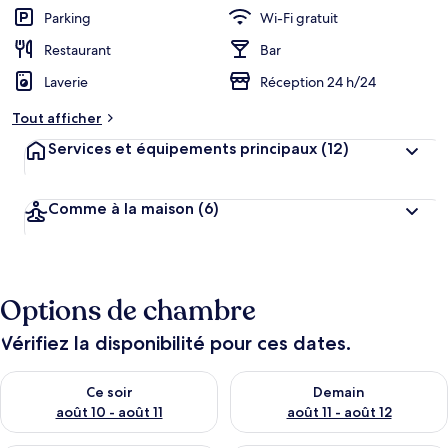
b
Parking
Wi-Fi gratuit
e
r
Restaurant
Bar
g
Laverie
Réception 24 h/24
e
m
Tout afficher
e
n
Services et équipements principaux
(12)
t
s
Comme à la maison
(6)
l
e
s
m
Options de chambre
i
e
u
Vérifiez la disponibilité pour ces dates.
x
Vérifier la disponibilité pour ce soir août 10 - août 11
Vérifier la disponibilité pour 
n
Ce soir
Demain
o
août 10 - août 11
août 11 - août 12
t
é