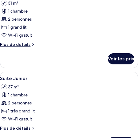
31 m²
Chambre
les
Standard
1 chambre
photos
pour
2 personnes
ce
1 grand lit
type
Wi-Fi gratuit
de
Plus
Plus de détails
chambre :
de
Chambre
détails
Voir les prix
sur
Confort
le
type
Afficher
Une chambre d’hôtel avec un grand lit,
14
de
Suite Junior
toutes
chambre
37 m²
Chambre
les
Confort
1 chambre
photos
pour
2 personnes
ce
1 très grand lit
type
Wi-Fi gratuit
de
Plus
Plus de détails
chambre :
de