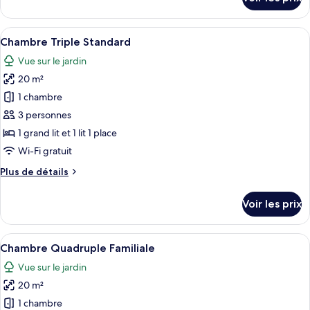
sur
le
type
Afficher
Chambre Triple Standard | Espace de t
7
de
Chambre Triple Standard
toutes
chambre
Vue sur le jardin
Suite
les
20 m²
photos
pour
1 chambre
ce
3 personnes
type
1 grand lit et 1 lit 1 place
de
Wi-Fi gratuit
chambre :
Plus
Plus de détails
Chambre
de
Triple
détails
Voir les prix
Standard
sur
le
type
Afficher
Une chambre d’hôtel avec deux lits, u
9
de
Chambre Quadruple Familiale
toutes
chambre
Vue sur le jardin
Chambre
les
Triple
20 m²
photos
Standard
pour
1 chambre