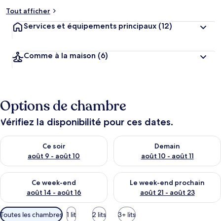
Tout afficher
Services et équipements principaux
(12)
Comme à la maison
(6)
Options de chambre
Vérifiez la disponibilité pour ces dates.
Vérifier la disponibilité pour ce soir août 9 - août 10
Vérifier la disponibilité pour 
Ce soir
Demain
août 9 - août 10
août 10 - août 11
Vérifier la disponibilité pour ce week-end août 14 - août 16
Vérifier la disponibilité pour
Ce week-end
Le week-end prochain
août 14 - août 16
août 21 - août 23
Filtres
Toutes les chambres
1 lit
2 lits
3+ lits