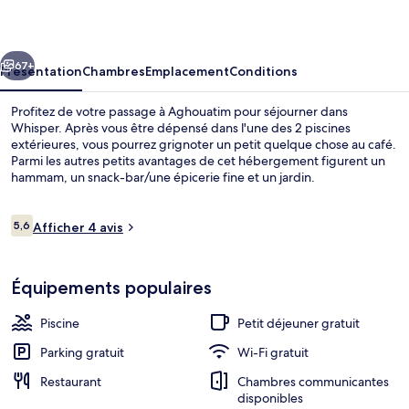
cédent
Suivant
67+
Présentation
Chambres
Emplacement
Conditions
Profitez de votre passage à Aghouatim pour séjourner dans
Whisper. Après vous être dépensé dans l'une des 2 piscines
extérieures, vous pourrez grignoter un petit quelque chose au café.
Parmi les autres petits avantages de cet hébergement figurent un
hammam, un snack-bar/une épicerie fine et un jardin.
Avis
5,6
Afficher 4 avis
5,6 sur 10
voyageurs
Terrasse/Patio
Équipements populaires
Piscine
Petit déjeuner gratuit
Parking gratuit
Wi-Fi gratuit
Restaurant
Chambres communicantes
disponibles