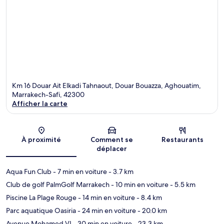
Km 16 Douar Ait Elkadi Tahnaout, Douar Bouazza, Aghouatim,
Marrakech-Safi, 42300
Afficher la carte
Carte
À proximité
Comment se
Restaurants
déplacer
Aqua Fun Club
- 7 min en voiture
- 3.7 km
Club de golf PalmGolf Marrakech
- 10 min en voiture
- 5.5 km
Piscine La Plage Rouge
- 14 min en voiture
- 8.4 km
Parc aquatique Oasiria
- 24 min en voiture
- 20.0 km
Avenue Mohamed VI
- 30 min en voiture
- 23.3 km