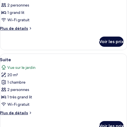
ce
2 personnes
type
1 grand lit
de
Wi-Fi gratuit
chambre :
Plus
Plus de détails
Chambre
de
Double
détails
Voir les prix
Standard
sur
le
type
Afficher
Un lit bien fait, agrémenté d’une serv
8
de
Suite
toutes
chambre
Vue sur le jardin
Chambre
les
Double
20 m²
photos
Standard
pour
1 chambre
ce
2 personnes
type
1 très grand lit
de
Wi-Fi gratuit
chambre :
Plus
Plus de détails
Suite
de
détails
Voir les prix