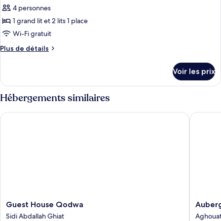
ce
4 personnes
type
1 grand lit et 2 lits 1 place
de
Wi-Fi gratuit
chambre :
Plus
Plus de détails
Chambre
de
Quadruple
détails
Voir les prix
Familiale
sur
le
type
Hébergements similaires
de
chambre
Guest House Qodwa
Auberge 
Chambre
Quadruple
Familiale
Guest
Auberg
Guest House Qodwa
Auberg
House
Kasbah
Sidi Abdallah Ghiat
Aghoua
Qodwa
Darla