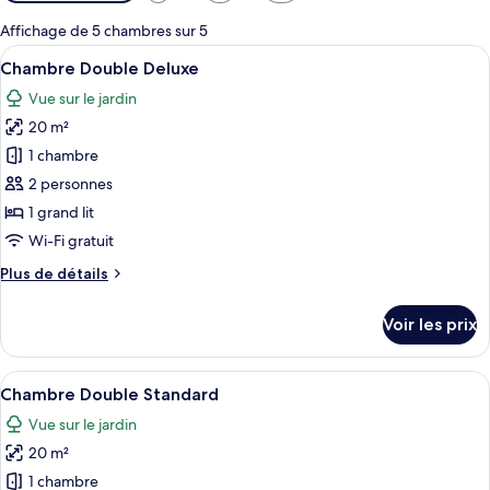
disponibles
pour
Affichage de 5 chambres sur 5
les
Afficher
Un lit avec une tête de lit, deux tabl
14
Chambre Double Deluxe
chambres
toutes
Vue sur le jardin
les
20 m²
photos
pour
1 chambre
ce
2 personnes
type
1 grand lit
de
Wi-Fi gratuit
chambre :
Plus
Plus de détails
Chambre
de
Double
détails
Voir les prix
Deluxe
sur
le
type
Afficher
Une chambre d’hôtel avec un grand lit
8
de
Chambre Double Standard
toutes
chambre
Vue sur le jardin
Chambre
les
Double
20 m²
photos
Deluxe
pour
1 chambre