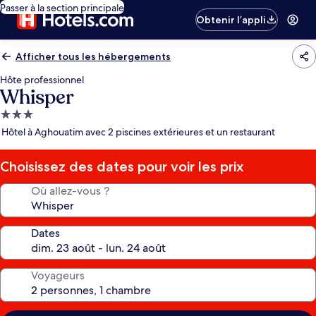
Passer à la section principale
Obtenir l’appli
Afficher tous les hébergements
Hôte professionnel
Whisper
Hébergement
3.0 étoiles
Hôtel à Aghouatim avec 2 piscines extérieures et un restaurant
Choisissez des dates pour voir les prix
Où allez-vous ?
Dates
Voyageurs