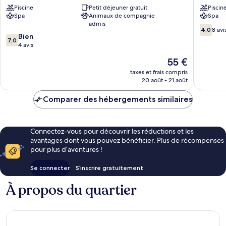
Piscine
Petit déjeuner gratuit
Piscin
Sidi
Aghoua
Spa
Animaux de compagnie
Spa
Abdallah
admis
Ghiat
4.0
4,0
8 avi
7.0
Bien
sur
7,0
sur
4 avis
10,
10,
8 avis
Le
55 €
Bien,
nouveau
4 avis
taxes et frais compris
prix
20 août - 21 août
est
de
Comparer des hébergements similaires
55 €
Connectez-vous pour découvrir les réductions et les
avantages dont vous pouvez bénéficier. Plus de récompenses
pour plus d’aventures !
Se connecter
S’inscrire gratuitement
À propos du quartier