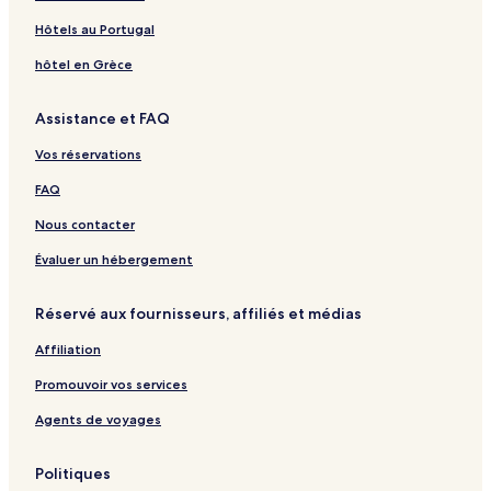
a
r
n
q
z
e
i
n
d
g
e
u
a
l
m
i
Hôtels au Portugal
e
a
a
h
N
a
a
s
n
P
z
n
hôtel en Grèce
é
e
a
a
e
t
r
h
O
Assistance et FAQ
o
c
a
u
i
-
r
Vos réservations
l
A
i
e
l
k
FAQ
s
l
a
I
Nous contacter
n
c
Évaluer un hébergement
l
u
Réservé aux fournisseurs, affiliés et médias
s
i
Affiliation
v
e
Promouvoir vos services
Agents de voyages
Politiques