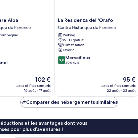
av
lit
ju
La
ere Alba
La Residenza dell'Orafo
Residenza
ique de Florence
Centre Historique de Florence
dell'Orafo
 compagnie
Parking
Centre
Wi-Fi gratuit
Historique
Climatisation
de
Laverie
Florence
9.0
Merveilleux
9,0
nnel
sur
494 avis
10,
Merveilleux,
Le
Le
102 €
95 €
494 avis
nouveau
nouvea
taxes et frais compris
taxes et frais compris
prix
prix
16 août - 17 août
22 août - 23 août
est
est
de
de
Comparer des hébergements similaires
102 €
95 €
réductions et les avantages dont vous
ses pour plus d’aventures !