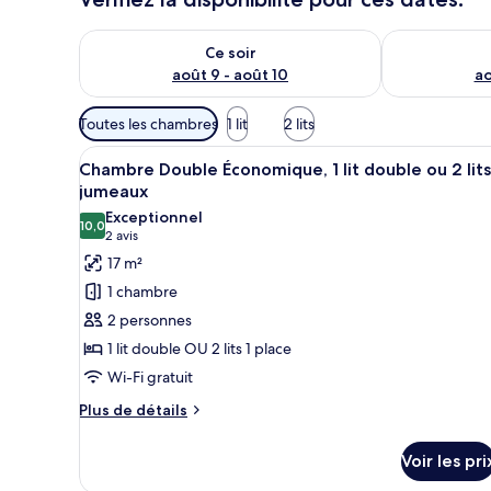
u
Vérifier la disponibilité pour ce soir août 9 - août 10
Vérifier la di
x
Ce soir
août 9 - août 10
ao
n
o
Filtres
t
Toutes les chambres
1 lit
2 lits
é
disponibles
Afficher
Un lit bien fait, avec une tête 
s
pour
10
Chambre Double Économique, 1 lit double ou 2 lits
toutes
les
jumeaux
p
les
chambres
a
Exceptionnel
10,0
photos
10,0 sur 10
(2 avis)
r
2 avis
pour
17 m²
l
ce
1 chambre
e
type
s
2 personnes
de
1 lit double OU 2 lits 1 place
v
chambre :
o
Wi-Fi gratuit
Chambre
y
Double
Plus
Plus de détails
a
de
Économique,
g
détails
e
1
Voir les pri
sur
u
lit
le