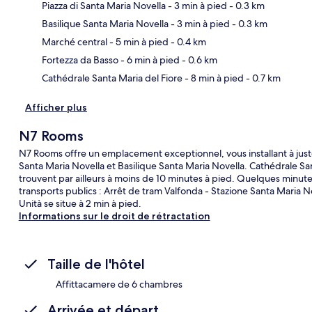
Piazza di Santa Maria Novella
- 3 min à pied
- 0.3 km
Basilique Santa Maria Novella
- 3 min à pied
- 0.3 km
Car
Marché central
- 5 min à pied
- 0.4 km
Fortezza da Basso
- 6 min à pied
- 0.6 km
Cathédrale Santa Maria del Fiore
- 8 min à pied
- 0.7 km
Afficher plus
N7 Rooms
N7 Rooms offre un emplacement exceptionnel, vous installant à jus
Santa Maria Novella et Basilique Santa Maria Novella. Cathédrale Sa
trouvent par ailleurs à moins de 10 minutes à pied. Quelques min
transports publics : Arrêt de tram Valfonda - Stazione Santa Maria N
Unità se situe à 2 min à pied.
Informations sur le droit de rétractation
Taille de l'hôtel
Affittacamere de 6 chambres
Arrivée et départ