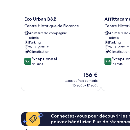
Eco
Affittacamere
Eco Urban B&B
Affittacam
Urban
Alba
Centre Historique de Florence
Centre Histor
B&B
Centre
Animaux de compagnie
Animaux de
Centre
Historique
admis
admis
Historique
de
Parking
Parking
de
Florence
Wi-Fi gratuit
Wi-Fi gratuit
Florence
Climatisation
Climatisation
9.6
9.4
Exceptionnel
Exceptio
9,6
9,4
sur
sur
721 avis
151 avis
10,
10,
Le
156 €
Exceptionnel,
Exceptionnel,
nouveau
721 avis
151 avis
taxes et frais compris
prix
16 août - 17 août
est
de
156 €
Connectez-vous pour découvrir les 
pouvez bénéficier. Plus de récompen