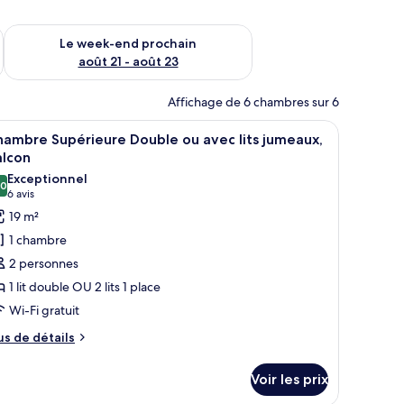
-end août 14 - août 16
Vérifier la disponibilité pour le week-end prochain août 21 - 
Le week-end prochain
août 21 - août 23
Affichage de 6 chambres sur 6
 petit panier contenant des articles de toilette.
rise, une table de chevet sur laquelle se trouve une télécommande, et un panier
fficher
Une chambre avec un grand lit, une table de 
10
ambre Supérieure Double ou avec lits jumeaux,
outes
alcon
s
Exceptionnel
,0
hotos
10,0 sur 10
(6 avis)
6 avis
our
19 m²
e
1 chambre
ype
2 personnes
e
1 lit double OU 2 lits 1 place
hambre :
Wi-Fi gratuit
hambre
upérieure
us
us de détails
e
ouble
tails
u
Voir les prix
r
vec