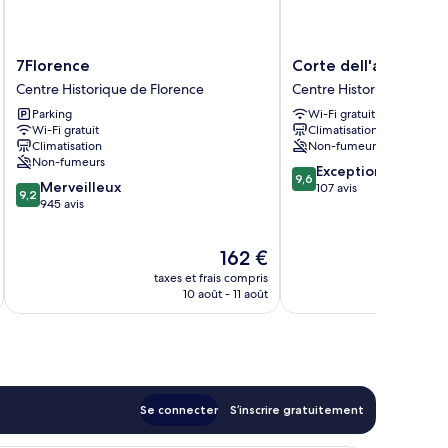
ec
s
meaux
7Florence
Corte
7Florence
Corte dell'albero
Centre
dell'albero
Centre Historique de Florence
Centre Historique de Flo
Historique
Centre
Parking
Wi-Fi gratuit
de
Historique
Wi-Fi gratuit
Climatisation
Florence
de
Climatisation
Non-fumeurs
Florence
Non-fumeurs
9.6
Exceptionnel
9,6
9.2
Merveilleux
sur
107 avis
9,2
sur
945 avis
10,
10,
Exceptionnel,
Merveilleux,
107 avis
Le
162 €
945 avis
u
nouveau
taxes et frais compris
tax
prix
10 août - 11 août
est
de
162 €
Se connecter
S’inscrire gratuitement