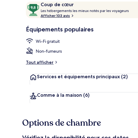
Avis
9,8
Coup de cœur
voyageurs
L
sur
Les hébergements les mieux notés par les voyageurs
e
Afficher 103 avis
10,
Chambre Doub
s
Coup
Équipements populaires
de
h
cœur
é
Wi-Fi gratuit
b
e
Non-fumeurs
r
g
Tout afficher
e
m
Services et équipements principaux
(2)
e
n
t
s
Comme à la maison
(6)
l
e
s
Options de chambre
m
i
Vérifiez la disponibilité pour ces dates.
e