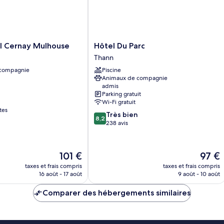
Hôtel
l Cernay Mulhouse
Hôtel Du Parc
Du
Thann
Parc
 compagnie
Piscine
Thann
Animaux de compagnie
admis
Parking gratuit
Wi-Fi gratuit
tes
8.2
Très bien
8,2
sur
238 avis
10,
Très
bien,
Le
Le
101 €
97 €
238 avis
nouveau
nouvea
taxes et frais compris
taxes et frais compris
prix
prix
16 août - 17 août
9 août - 10 août
est
est
de
de
Comparer des hébergements similaires
101 €
97 €