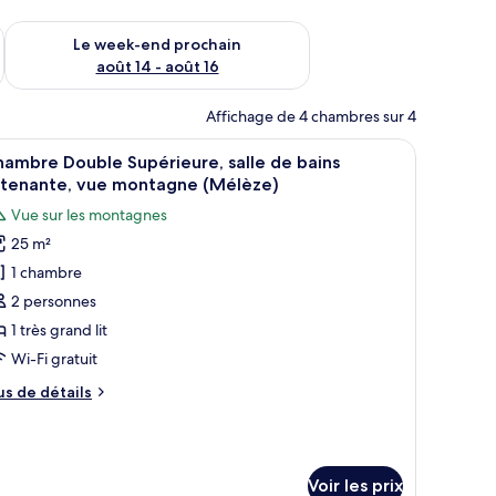
-end août 7 - août 9
Vérifier la disponibilité pour le week-end prochain août 14 - a
Le week-end prochain
août 14 - août 16
Affichage de 4 chambres sur 4
n grand lit, d’une télévision, d’un bureau et d’une salle de bain visible à t
fficher
Une chambre dotée d’un grand lit, d’un plafon
11
ambre Double Supérieure, salle de bains
outes
ttenante, vue montagne (Mélèze)
s
Vue sur les montagnes
hotos
25 m²
our
1 chambre
e
ype
2 personnes
e
1 très grand lit
hambre :
Wi-Fi gratuit
hambre
us
us de détails
ouble
e
upérieure,
tails
r
lle
e
Voir les prix
pe