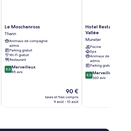
Le
Hotel
Le Moschenross
Hotel Restaurant & 
Moschenross
Restaurant
Vallée
Thann
Thann
&
Munster
Animaux de compagnie
Spa
admis
Verte
Piscine
Parking gratuit
Spa
Vallée
Wi-Fi gratuit
Animaux de compagnie
Munster
Restaurant
admis
Parking gratuit
9.0
Merveilleux
9,0
sur
85 avis
9.0
Merveilleux
9,0
10,
sur
360 avis
Merveilleux,
10,
85 avis
Merveilleux,
Le
90 €
360 avis
u
nouveau
taxes et frais compris
tax
prix
9 août - 10 août
est
de
90 €