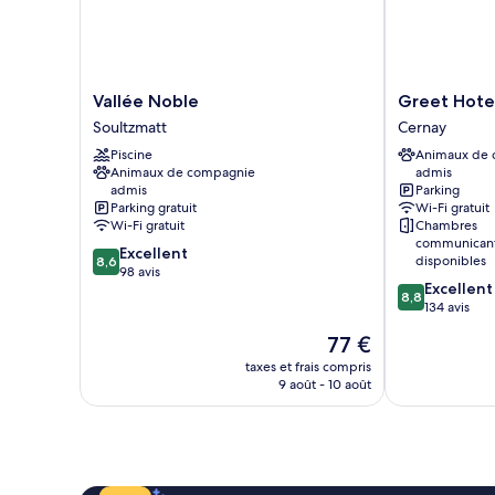
Studio)
de
bains
attenante,
vue
montagne
Vallée
Greet
Vallée Noble
Greet Hote
(Le
Noble
Hotel
Soultzmatt
Cernay
Studio)
Soultzmatt
Cernay
Piscine
Animaux de
Mulhouse
Animaux de compagnie
admis
Cernay
admis
Parking
Parking gratuit
Wi-Fi gratuit
Wi-Fi gratuit
Chambres
communican
8.6
Excellent
disponibles
8,6
sur
98 avis
8.8
Excellent
10,
8,8
sur
134 avis
Excellent,
10,
98 avis
Le
77 €
Excellent,
nouveau
134 avis
taxes et frais compris
prix
9 août - 10 août
est
de
77 €