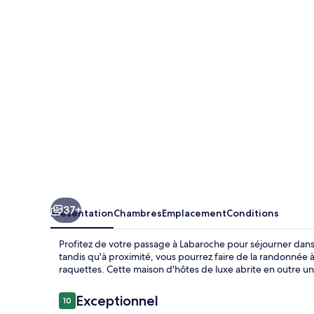
37+
Présentation
Chambres
Emplacement
Conditions
Profitez de votre passage à Labaroche pour séjourner dans
tandis qu'à proximité, vous pourrez faire de la randonnée
raquettes. Cette maison d'hôtes de luxe abrite en outre un
Avis
Exceptionnel
10
10 sur 10
voyageurs