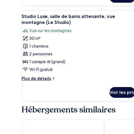
bains
le
attenante,
type
Afficher
Une cuisine moderne équipée d’
10
de
vue
Studio Luxe, salle de bains attenante, vue
toutes
chambre
montagne (Le Studio)
montagne
Chambre
les
(Douglas)
Vue sur les montagnes
Triple
photos
Luxe,
30 m²
pour
salle
1 chambre
ce
de
bains
type
2 personnes
attenante,
de
1 canapé-lit (grand)
vue
chambre :
montagne
Wi-Fi gratuit
Studio
(Douglas)
Plus
Plus de détails
Luxe,
de
salle
détails
Voir les pri
sur
de
le
bains
type
Hébergements similaires
attenante,
de
vue
chambre
Studio
Vallée Noble
Greet Hotel 
montagne
Luxe,
(Le
salle