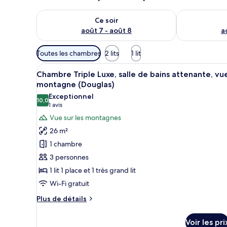
Vérifier la disponibilité pour ce soir août 7 - août 8
Vérifier la di
Ce soir
août 7 - août 8
a
Filtres
Toutes les chambres
2 lits
1 lit
disponibles
Afficher
Une chambre à coucher avec un g
pour
11
Chambre Triple Luxe, salle de bains attenante, vu
toutes
les
montagne (Douglas)
les
chambres
Exceptionnel
10,0
photos
10,0 sur 10
(1 avis)
1 avis
pour
Vue sur les montagnes
ce
26 m²
type
1 chambre
de
3 personnes
chambre :
1 lit 1 place et 1 très grand lit
Chambre
Wi-Fi gratuit
Triple
Luxe,
Plus
Plus de détails
salle
de
détails
de
Voir les pri
sur