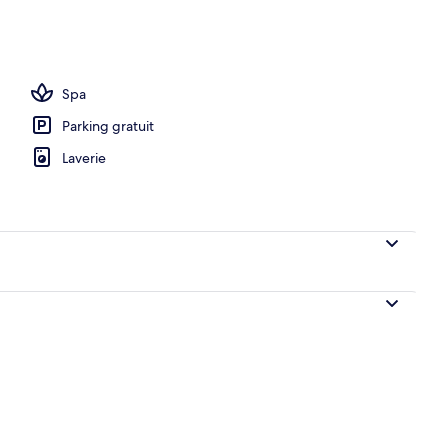
e Supérieure, salle de bains attenante, vue montagne (Mélèze) | Draps en co
Spa
Parking gratuit
Laverie