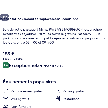
cédent
Suivant
25+
Présentation
Chambres
Emplacement
Conditions
Lors de votre passage à Mima, PAYSAGE MORIGUCHI est un choix
excellent où séjourner. Parmi les services gratuits, l'accès Wi-Fi, le
parking sans voiturier et un petit déjeuner icontinental proposé tous
les jours, entre 08 h 00 et 09 h 00.
Le
185 €
prix
1 sept. - 2 sept.
actuel
Avis
Exceptionnel
9,8
est
Afficher 11 avis
9,8 sur 10
voyageurs
Extérieur
de
185 €.
Équipements populaires
Petit déjeuner gratuit
Parking gratuit
Wi-Fi gratuit
Restaurant
Non-fumeurs