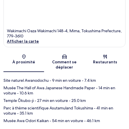
Wakimachi Oaza Wakimachi 148-4, Mima, Tokushima Prefecture,
779-3610
Afficher la carte
Carte
À proximité
Comment se
Restaurants
déplacer
Site naturel Awanodochu
- 9 min en voiture
- 7.4 km
Musée The Hall of Awa Japanese Handmade Paper
- 14 min en
voiture
- 10.6 km
Temple Ōkubo-ji
- 27 min en voiture
- 25.0 km
Parc à thème scientifique Asutamuland Tokushima
- 41 min en
voiture
- 35.1 km
Musée Awa Odori Kaikan
- 54 min en voiture
- 46.1 km