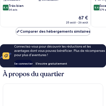
Miyoshi
Konpira
Onsen
8.4
9.4
Très bien
Exc
8,4
9,4
sur
sur
34 avis
379 a
10,
10,
Le
67 €
Très
Exceptio
nouveau
bien,
379 avis
25 août - 26 août
prix
34 avis
est
Comparer des hébergements similaires
de
67 €
Connectez-vous pour découvrir les réductions et les
avantages dont vous pouvez bénéficier. Plus de récompenses
pour plus d’aventures !
Se connecter
S’inscrire gratuitement
À propos du quartier