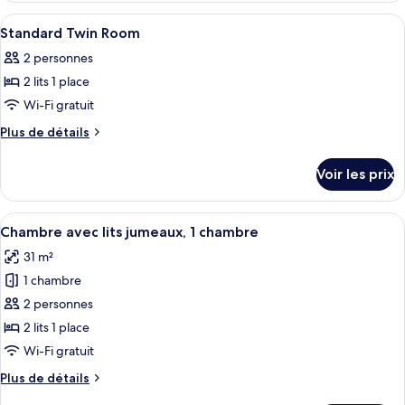
chambre :
type
Afficher
Une chambre d’hôtel avec deux lits, u
1
de
Chambre
Standard Twin Room
toutes
chambre
2 personnes
Chambre
les
2 lits 1 place
photos
pour
Wi-Fi gratuit
ce
Plus
Plus de détails
type
de
détails
de
Voir les prix
sur
chambre :
le
Standard
type
Afficher
Un grand lit avec du linge de lit blanc
7
Twin
de
Chambre avec lits jumeaux, 1 chambre
toutes
chambre
Room
31 m²
Standard
les
Twin
1 chambre
photos
Room
pour
2 personnes
ce
2 lits 1 place
type
Wi-Fi gratuit
de
Plus
Plus de détails
chambre :
de