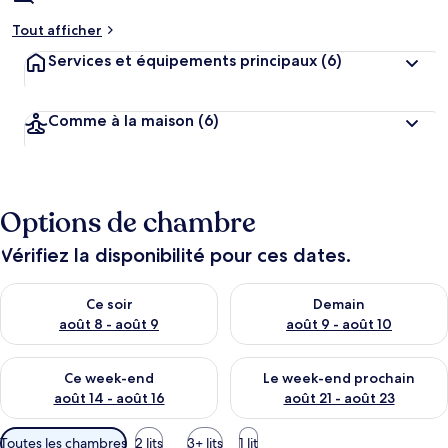
Tout afficher
Services et équipements principaux
(6)
Comme à la maison
(6)
Options de chambre
Vérifiez la disponibilité pour ces dates.
Vérifier la disponibilité pour ce soir août 8 - août 9
Vérifier la disponibilité pour 
Ce soir
Demain
août 8 - août 9
août 9 - août 10
Vérifier la disponibilité pour ce week-end août 14 - août 16
Vérifier la disponibilité pour
Ce week-end
Le week-end prochain
août 14 - août 16
août 21 - août 23
Filtres
Toutes les chambres
2 lits
3+ lits
1 lit