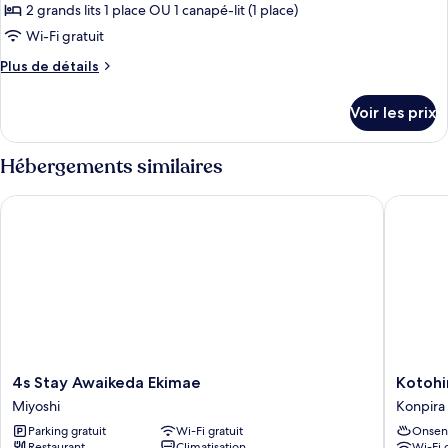
ce
chambre
2 grands lits 1 place OU 1 canapé-lit (1 place)
type
Wi-Fi gratuit
de
Plus
Plus de détails
chambre :
de
Chambre
détails
Voir les prix
sur
Triple
le
Deluxe
type
Hébergements similaires
de
chambre
4s Stay Awaikeda Ekimae
Kotohira
Chambre
Triple
Deluxe
4s
Kotohira
4s Stay Awaikeda Ekimae
Kotohi
Stay
Onsen
Miyoshi
Konpira
Awaikeda
Onyado
Parking gratuit
Wi-Fi gratuit
Onsen
Ekimae
Shikish
Restaurant
Climatisation
Wi-Fi 