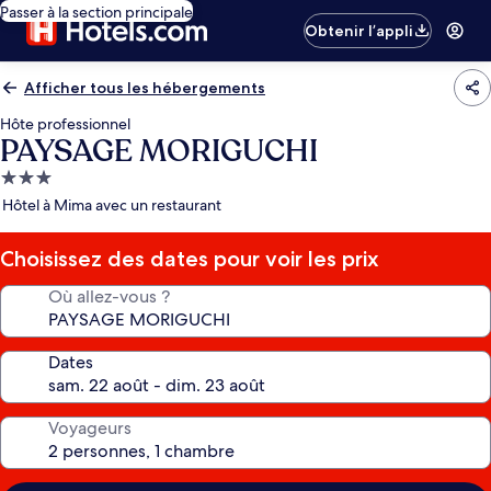
Passer à la section principale
Obtenir l’appli
Afficher tous les hébergements
Hôte professionnel
PAYSAGE MORIGUCHI
Hébergement
3.0 étoiles
Hôtel à Mima avec un restaurant
Choisissez des dates pour voir les prix
Où allez-vous ?
Dates
Voyageurs