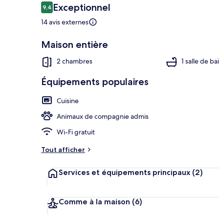
Avis
Exceptionnel
9,4
9,4 sur 10
voyageurs
14 avis externes
Extérieur
Maison entière
2 chambres
1 salle de ba
Équipements populaires
Cuisine
Animaux de compagnie admis
Wi-Fi gratuit
Tout afficher
Services et équipements principaux
(2)
Comme à la maison
(6)