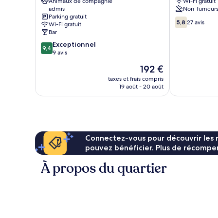
Animaux de compagnie
Wi-Fi gratuit
Hope
admis
Non-fumeur
Valley
Parking gratuit
5.8
5,8
27 avis
Wi-Fi gratuit
sur
Bar
10,
9.4
Exceptionnel
27 avis
9,4
sur
9 avis
10,
Le
192 €
Exceptionnel,
nouveau
9 avis
taxes et frais compris
prix
19 août - 20 août
est
de
192 €
Connectez-vous pour découvrir les 
pouvez bénéficier. Plus de récompen
À propos du quartier