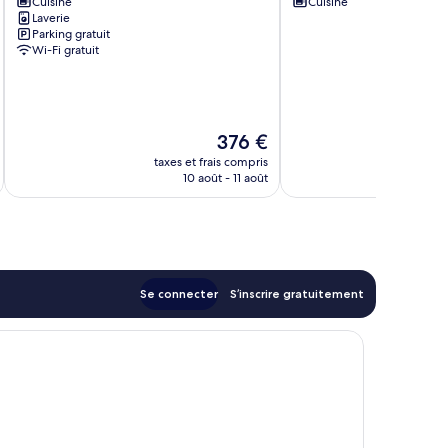
Cuisine
Cuisine
Cottage
Laverie
High
Parking gratuit
Peak
Wi-Fi gratuit
Le
376 €
u
nouveau
taxes et frais compris
prix
10 août - 11 août
est
de
376 €
Se connecter
S’inscrire gratuitement