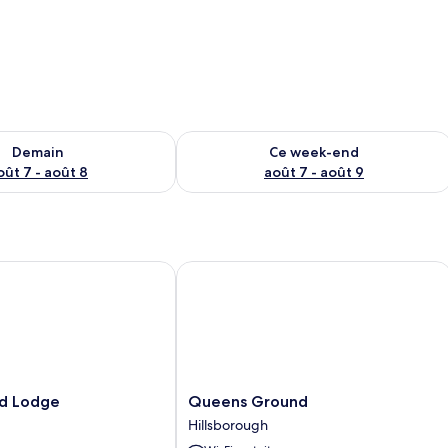
sponibilité pour demain août 7 - août 8
Vérifier la disponibilité pour ce week
Demain
Ce week-end
oût 7 - août 8
août 7 - août 9
 Lodge
Queens Ground
Queens
ld Lodge
Queens Ground
Ground
Hillsborough
Hillsborough