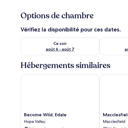
Options de chambre
Vérifiez la disponibilité pour ces dates.
Vérifier la disponibilité pour ce soir août 6 - août 7
Vérifier la di
Ce soir
août 6 - août 7
a
Hébergements similaires
Become Wild, Edale
Macclesfield
Become
Macclesfield
Become Wild, Edale
Macclesfie
Wild,
Lodge
Hope Valley
Macclesfield
Edale
Macclesfield