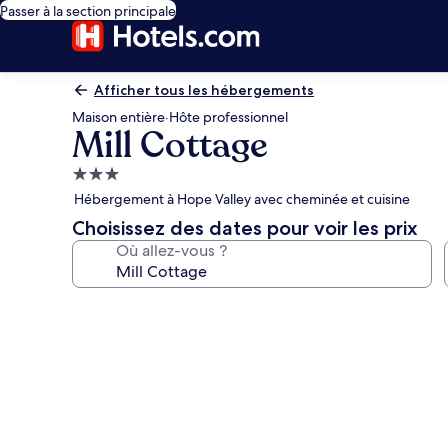
Passer à la section principale
Afficher tous les hébergements
Maison entière
·
Hôte professionnel
Mill Cottage
Hébergement
3.0 étoiles
Hébergement à Hope Valley avec cheminée et cuisine
Choisissez des dates pour voir les prix
Où allez-vous ?
Galerie
photos
de
l’hébergement
Mill