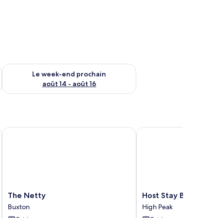
-end août 7 - août 9
Vérifier la disponibilité pour le week-end prochain août 14 - a
Le week-end prochain
août 14 - août 16
The Netty
Host Stay Batemill Cot
The
Host
The Netty
Host Stay Batemill 
Netty
Stay
Buxton
High Peak
Buxton
Batemill