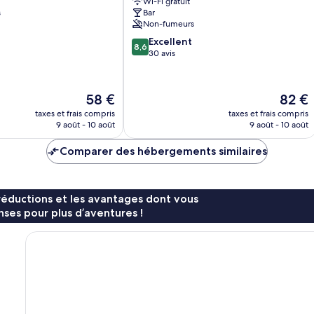
Wi-Fi gratuit
s
Bar
Non-fumeurs
8.6
Excellent
8,6
sur
30 avis
10,
Excellent,
30 avis
Le
Le
58 €
82 €
nouveau
nouvea
taxes et frais compris
taxes et frais compris
prix
prix
9 août - 10 août
9 août - 10 août
est
est
de
de
Comparer des hébergements similaires
58 €
82 €
réductions et les avantages dont vous
ses pour plus d’aventures !