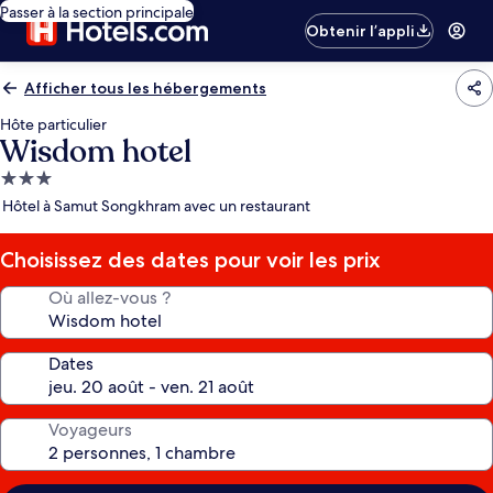
Passer à la section principale
Obtenir l’appli
Afficher tous les hébergements
Hôte particulier
Wisdom hotel
Hébergement
3.0 étoiles
Hôtel à Samut Songkhram avec un restaurant
Choisissez des dates pour voir les prix
Où allez-vous ?
Dates
Voyageurs