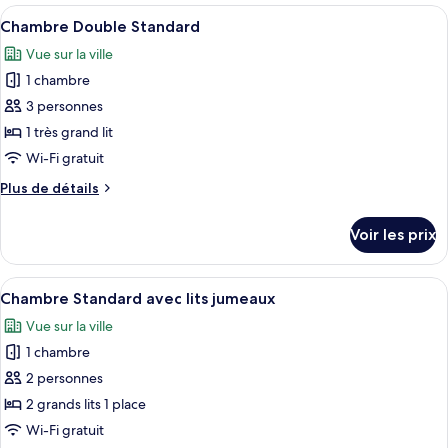
les
Afficher
Une chambre d’hôtel avec un lit, un bu
1
Chambre Double Standard
chambres
toutes
Vue sur la ville
les
1 chambre
photos
pour
3 personnes
ce
1 très grand lit
type
Wi-Fi gratuit
de
Plus
Plus de détails
chambre :
de
Chambre
détails
Voir les prix
sur
Double
le
Standard
type
Afficher
Une chambre d’hôtel avec un lit, un bu
1
de
Chambre Standard avec lits jumeaux
toutes
chambre
Vue sur la ville
Chambre
les
Double
1 chambre
photos
Standard
pour
2 personnes
ce
2 grands lits 1 place
type
Wi-Fi gratuit