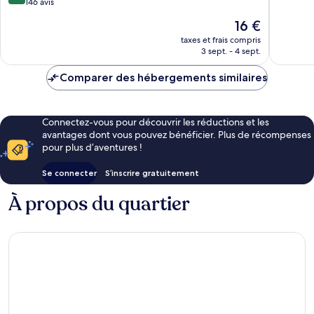
sur
146 avis
10,
10,
Excellen
Le
16 €
Très
127 avis
nouveau
bien,
taxes et frais compris
prix
3 sept. - 4 sept.
146 avis
est
de
Comparer des hébergements similaires
16 €
Connectez-vous pour découvrir les réductions et les
avantages dont vous pouvez bénéficier. Plus de récompenses
pour plus d’aventures !
Se connecter
S’inscrire gratuitement
À propos du quartier