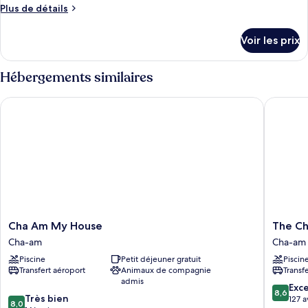
de
Plus
Plus de détails
chambre :
de
Chambre
détails
Voir les prix
sur
Standard
le
avec
type
Hébergements similaires
lits
de
jumeaux
chambre
Cha Am My House
The Cha-
Chambre
Standard
avec
lits
jumeaux
Cha
The
Cha Am My House
The Ch
Am
Cha-
Cha-am
Cha-am
My
am
Piscine
Petit déjeuner gratuit
Piscin
House
Methava
Transfert aéroport
Animaux de compagnie
Transf
Cha-
Hotel
admis
am
Cha-
8.6
Exce
8,6
8.0
Très bien
am
sur
127 a
8,0