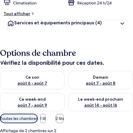
Climatisation
Réception 24 h/24
Tout afficher
Services et équipements principaux
(4)
Options de chambre
Vérifiez la disponibilité pour ces dates.
Vérifier la disponibilité pour ce soir août 6 - août 7
Vérifier la disponibilité pour 
Ce soir
Demain
août 6 - août 7
août 7 - août 8
Vérifier la disponibilité pour ce week-end août 7 - août 9
Vérifier la disponibilité pour 
Ce week-end
Le week-end prochain
août 7 - août 9
août 14 - août 16
Filtres
Toutes les chambres
1 lit
2 lits
disponibles
pour
Affichage de 2 chambres sur 2