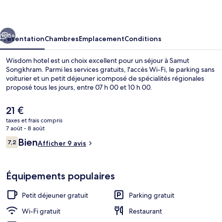
cédent
Suivant
5+
Présentation
Chambres
Emplacement
Conditions
Wisdom hotel est un choix excellent pour un séjour à Samut
Songkhram. Parmi les services gratuits, l'accès Wi-Fi, le parking sans
voiturier et un petit déjeuner icomposé de spécialités régionales
proposé tous les jours, entre 07 h 00 et 10 h 00.
Le
21 €
prix
taxes et frais compris
actuel
7 août - 8 août
est
Avis
Bien
7,2
Façade de l’hébergement
Afficher 9 avis
de
7,2 sur 10
voyageurs
21 €.
Équipements populaires
Petit déjeuner gratuit
Parking gratuit
Wi-Fi gratuit
Restaurant