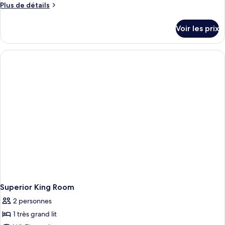
Plus
Plus de détails
de
détails
Voir les prix
sur
le
type
de
chambre
Junior
King
Suite-
Accessible
Superior King Room
2 personnes
1 très grand lit