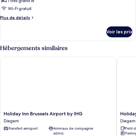
1 très grand lit
Wi-Fi gratuit
Plus
Plus de détails
de
détails
Voir les prix
sur
le
type
Hébergements similaires
de
chambre
Holiday Inn Brussels Airport by IHG
Holiday 
One-
Bedroom
King
Suite
Holiday
Holiday
Holiday Inn Brussels Airport by IHG
Holida
Inn
Inn
Diegem
Diegem
Brussels
Express
Transfert aéroport
Animaux de compagnie
Petit 
Airport
Brussels
admis
Parkin
by
Airport