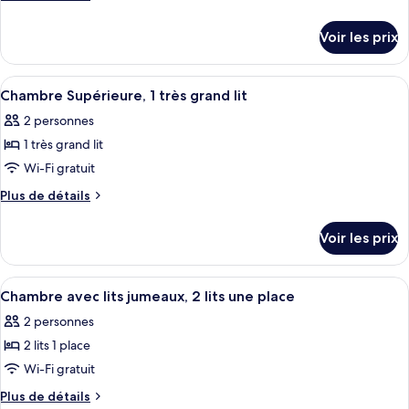
lit
type
de
détails
de
Voir les prix
sur
chambre :
le
Suite,
type
Afficher
Une chambre d’hôtel comprenant un li
6
1
de
Chambre Supérieure, 1 très grand lit
toutes
chambre
chambre
2 personnes
Suite,
les
1
1 très grand lit
photos
chambre
pour
Wi-Fi gratuit
ce
Plus
Plus de détails
type
de
détails
de
Voir les prix
sur
chambre :
le
Chambre
type
Afficher
Une chambre d’hôtel avec deux lits, un
4
Supérieure,
de
Chambre avec lits jumeaux, 2 lits une place
toutes
chambre
1
2 personnes
Chambre
les
très
Supérieure,
2 lits 1 place
photos
grand
1
pour
Wi-Fi gratuit
très
lit
ce
grand
Plus
Plus de détails
lit