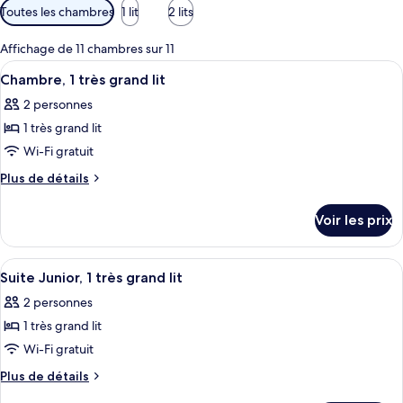
Filtres
Toutes les chambres
1 lit
2 lits
disponibles
pour
Affichage de 11 chambres sur 11
les
Afficher
Une chambre d’hôtel moderne avec un 
5
Chambre, 1 très grand lit
chambres
toutes
2 personnes
les
1 très grand lit
photos
pour
Wi-Fi gratuit
ce
Plus
Plus de détails
type
de
détails
de
Voir les prix
sur
chambre :
le
Chambre,
type
Afficher
Literie de qualité supérieure, couette 
5
1
de
Suite Junior, 1 très grand lit
toutes
chambre
très
2 personnes
Chambre,
les
grand
1
1 très grand lit
photos
lit
très
pour
Wi-Fi gratuit
grand
ce
lit
Plus
Plus de détails
type
de