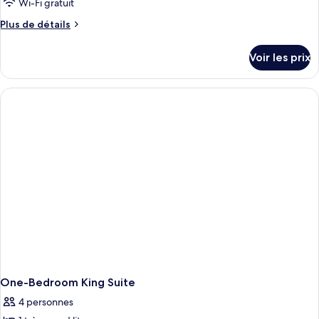
Wi-Fi gratuit
Plus
Plus de détails
de
détails
Voir les prix
sur
le
type
de
chambre
Superior
King
Room
One-Bedroom King Suite
4 personnes