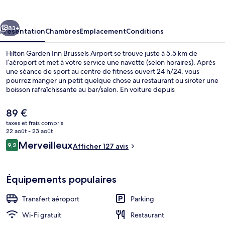
Inn
Brussels
cédent
Suivant
Airport
83+
Présentation
Chambres
Emplacement
Conditions
Hilton Garden Inn Brussels Airport se trouve juste à 5,5 km de
l’aéroport et met à votre service une navette (selon horaires). Après
une séance de sport au centre de fitness ouvert 24 h/24, vous
pourrez manger un petit quelque chose au restaurant ou siroter une
boisson rafraîchissante au bar/salon. En voiture depuis
l'hébergement, il ne vous faudra qu'une dizaine de minutes pour
rejoindre des sites comme Stade Roi-Baudouin et Atomium.
Le
89 €
prix
taxes et frais compris
actuel
22 août - 23 août
Extérieur
est
Avis
Merveilleux
9,2
Afficher 127 avis
de
9,2 sur 10
voyageurs
89 €.
Équipements populaires
Transfert aéroport
Parking
Wi-Fi gratuit
Restaurant