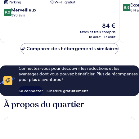
Parking
Wi-Fi gratuit
IHG
by
8.8
Exce
8,8
9.0
Diegem
Merveilleux
IHG
sur
814 a
9,0
sur
393 avis
Diegem
10,
10,
Excellen
Le
84 €
Merveilleux,
814 avis
nouveau
393 avis
taxes et frais compris
prix
16 août - 17 août
est
de
Comparer des hébergements similaires
84 €
Connectez-vous pour découvrir les réductions et les
avantages dont vous pouvez bénéficier. Plus de récompenses
pour plus d’aventures !
Se connecter
S’inscrire gratuitement
À propos du quartier