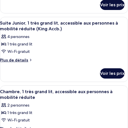
détails
de
Voir les prix
sur
chambre :
le
Suite
type
Afficher
Literie de qualité supérieure, couette 
5
Junior,
de
Suite Junior, 1 très grand lit, accessible aux personnes à
toutes
chambre
1
mobilité réduite (King Accb.)
Suite
les
très
4 personnes
Junior,
photos
grand
1
1 très grand lit
pour
très
lit
Wi-Fi gratuit
ce
grand
lit
type
Plus
Plus de détails
de
de
détails
chambre :
Voir les prix
sur
Suite
le
Junior,
type
Afficher
Une chambre d’hôtel moderne avec un 
5
de
1
Chambre, 1 très grand lit, accessible aux personnes à
toutes
chambre
mobilité réduite
très
Suite
les
grand
2 personnes
Junior,
photos
lit,
1
1 très grand lit
pour
très
accessible
Wi-Fi gratuit
ce
grand
aux
lit,
type