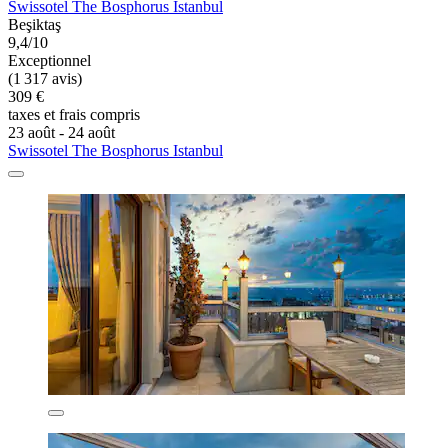
Swissotel The Bosphorus Istanbul
Beşiktaş
9,4/10
Exceptionnel
(1 317 avis)
309 €
taxes et frais compris
23 août - 24 août
Swissotel The Bosphorus Istanbul