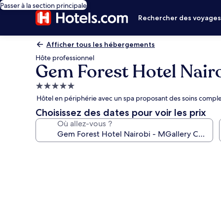
Passer à la section principale
Rechercher des voyage
Afficher tous les hébergements
Hôte professionnel
Gem Forest Hotel Nairo
Hébergement
5.0 étoiles
Hôtel en périphérie avec un spa proposant des soins comple
Choisissez des dates pour voir les prix
Où allez-vous ?
Galerie
photos
de
l’hébergement
Gem