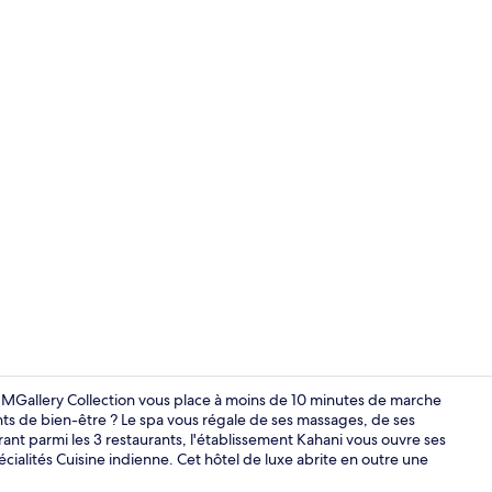
Piscine extér
 - MGallery Collection vous place à moins de 10 minutes de marche
ts de bien-être ? Le spa vous régale de ses massages, de ses
nt parmi les 3 restaurants, l'établissement Kahani vous ouvre ses
Coin salon da
cialités Cuisine indienne. Cet hôtel de luxe abrite en outre une