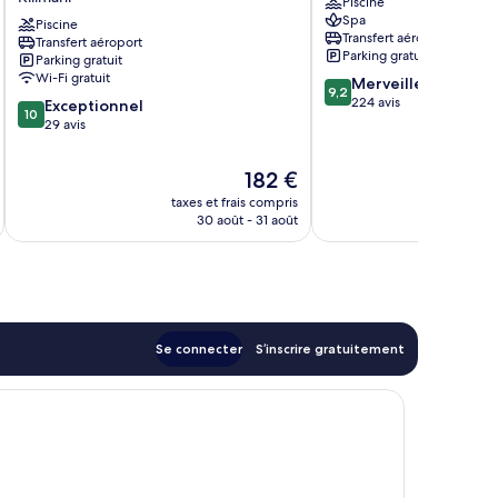
Piscine
Vignette
Nairobi
Spa
Collection
Piscine
Central
Transfert aéroport
Transfert aéroport
by
Parking gratuit
Parking gratuit
IHG
Wi-Fi gratuit
9.2
Merveilleux
Kilimani
9,2
sur
224 avis
10.0
Exceptionnel
10
10,
sur
29 avis
Merveilleux,
10,
224 avis
Exceptionnel,
Le
182 €
29 avis
nouveau
taxes et frais compris
tax
prix
30 août - 31 août
est
de
182 €
Se connecter
S’inscrire gratuitement