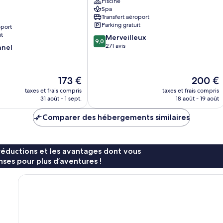
Piscine
Spa
Transfert aéroport
Parking gratuit
oport
it
9.0
Merveilleux
9,0
sur
271 avis
nnel
10,
Merveilleux,
271 avis
Le
Le
173 €
200 €
nouveau
nouveau
taxes et frais compris
taxes et frais compris
prix
prix
31 août - 1 sept.
18 août - 19 août
est
est
de
de
Comparer des hébergements similaires
173 €
200 €
réductions et les avantages dont vous
ses pour plus d’aventures !