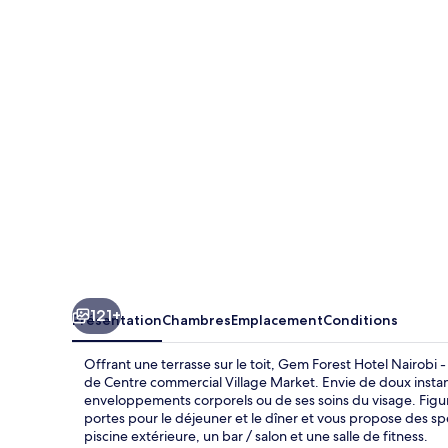
Forest
Hotel
Nairobi
-
MGallery
Collection
121+
Présentation
Chambres
Emplacement
Conditions
Offrant une terrasse sur le toit, Gem Forest Hotel Nairobi
de Centre commercial Village Market. Envie de doux instan
enveloppements corporels ou de ses soins du visage. Figura
portes pour le déjeuner et le dîner et vous propose des spé
piscine extérieure, un bar / salon et une salle de fitness.