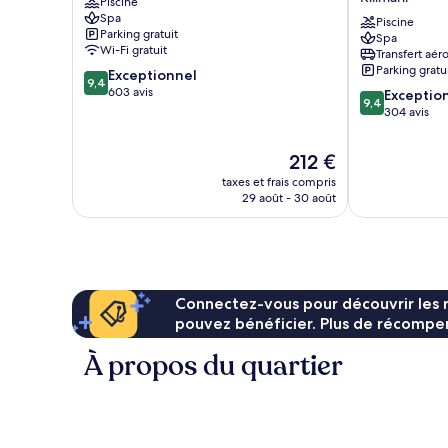
Piscine
Westlands
&
Spa
Residence,
Piscine
Parking gratuit
Spa
Nairobi
Wi-Fi gratuit
Transfert aér
Arboretum
Parking gratu
9.4
Exceptionnel
Kilimani
9,4
sur
603 avis
9.4
Exceptio
9,4
10,
sur
304 avis
Exceptionnel,
10,
603 avis
Exceptionnel,
Le
212 €
304 avis
nouveau
taxes et frais compris
prix
29 août - 30 août
est
de
212 €
Connectez-vous pour découvrir les 
pouvez bénéficier. Plus de récompen
À propos du quartier