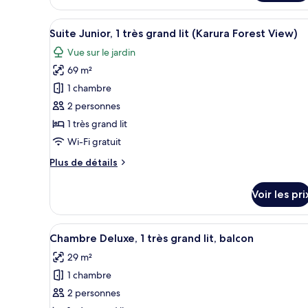
le
grand
type
Afficher
Une chambre moderne avec un g
lit
7
de
Suite Junior, 1 très grand lit (Karura Forest View)
toutes
(Gem,
chambre
Vue sur le jardin
Suite
les
Karura
Junior,
69 m²
photos
Forest
1
pour
1 chambre
view)
très
ce
grand
2 personnes
lit
type
1 très grand lit
(Gem,
de
Wi-Fi gratuit
Karura
chambre :
Forest
Plus
Plus de détails
Suite
view)
de
Junior,
détails
Voir les pri
1
sur
le
très
type
Afficher
Chambre Deluxe, 1 très grand li
grand
6
de
Chambre Deluxe, 1 très grand lit, balcon
toutes
lit
chambre
29 m²
Suite
les
(Karura
Junior,
1 chambre
photos
Forest
1
pour
View)
2 personnes
très