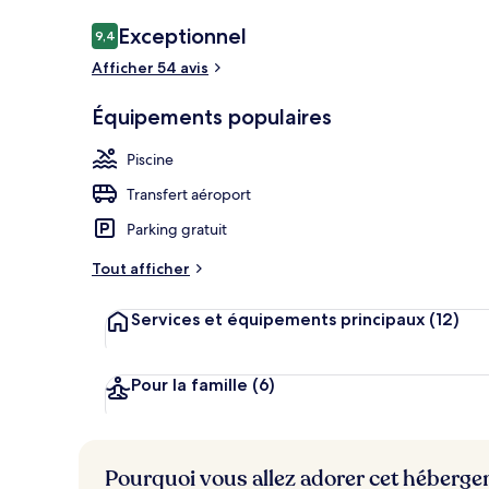
Avis
Exceptionnel
9,4
9,4 sur 10
voyageurs
Afficher 54 avis
Extérieur
Équipements populaires
Piscine
Transfert aéroport
Parking gratuit
Tout afficher
Services et équipements principaux
(12)
Pour la famille
(6)
Pourquoi vous allez adorer cet héberg