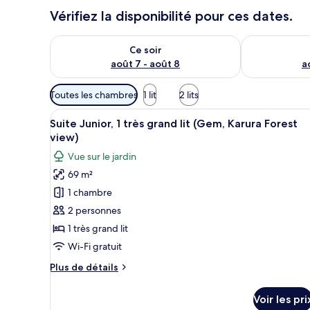
Vérifiez la disponibilité pour ces dates.
Vérifier la disponibilité pour ce soir août 7 - août 8
Vérifier la di
Ce soir
août 7 - août 8
a
Filtres
Toutes les chambres
1 lit
2 lits
disponibles
Afficher
Un salon moderne avec un canap
pour
5
Suite Junior, 1 très grand lit (Gem, Karura Forest
toutes
les
view)
les
chambres
Vue sur le jardin
photos
69 m²
pour
1 chambre
ce
type
2 personnes
de
1 très grand lit
chambre :
Wi-Fi gratuit
Suite
Plus
Plus de détails
Junior,
de
1
détails
Voir les pri
sur
très