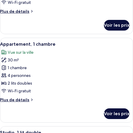
Wi-Fi gratuit
Plus
Plus de détails
de
détails
Voir les prix
sur
le
type
Afficher
Une chambre d’hôtel avec un lit, une t
9
de
Appartement, 1 chambre
toutes
chambre
Vue sur la ville
Chambre
les
30 m²
photos
pour
1 chambre
ce
4 personnes
type
2 lits doubles
de
Wi-Fi gratuit
chambre :
Plus
Plus de détails
Appartement,
de
1
détails
Voir les prix
chambre
sur
le
type
Afficher
Une cuisine équipée d’un four à micro-
9
de
Studio, 1 lit double