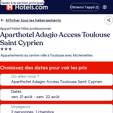
Passer à la section principale
Obtenir l’appli
Afficher tous les hébergements
Appart’hôtel
·
Hôte professionnel
Aparthotel Adagio Access Toulouse
Saint Cyprien
Hébergement
3.0 étoiles
Appartements au centre-ville à Toulouse avec kitchenettes
Choisissez des dates pour voir les prix
Où allez-vous ?
Dates
Voyageurs