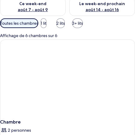
Vérifier la disponibilité pour ce week-end août 7 - août 9
Vérifier la disponibilité pour 
Ce week-end
Le week-end prochain
août 7 - août 9
août 14 - août 16
Filtres
Toutes les chambres
1 lit
2 lits
3+ lits
disponibles
pour
Affichage de 6 chambres sur 6
les
chambres
Chambre
2 personnes