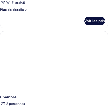
Wi-Fi gratuit
Plus
Plus de détails
de
détails
Voir les prix
sur
le
type
de
chambre
Chambre
Chambre
2 personnes