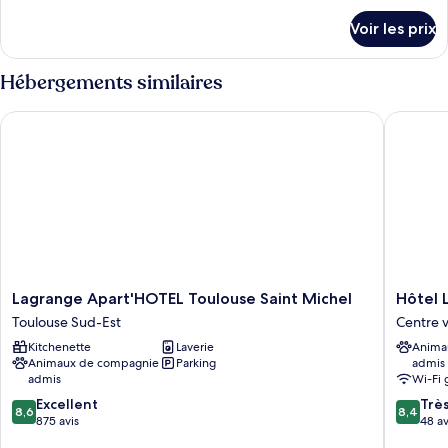
détails
Voir les prix
sur
le
type
Hébergements similaires
de
chambre
Lagrange Apart'HOTEL Toulouse Saint Michel
Hôtel L
Chambre
Lagrange
Hôtel
Lagrange Apart'HOTEL Toulouse Saint Michel
Hôtel 
Apart'HOTEL
Le
Toulouse Sud-Est
Toulouse
Modern
Kitchenette
Laverie
Anima
Saint
Centre
Animaux de compagnie
Parking
admis
Michel
ville
admis
Wi-Fi 
Toulouse
de
8.6
8.4
Sud-
Excellent
Toulous
Trè
8,6
8,4
sur
sur
Est
875 avis
48 av
10,
10,