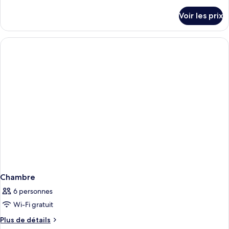
de
chambre :
détails
Voir les prix
sur
Appartement,
le
2
type
chambres
de
chambre
Appartement,
2
chambres
Chambre
6 personnes
Wi-Fi gratuit
Plus
Plus de détails
de