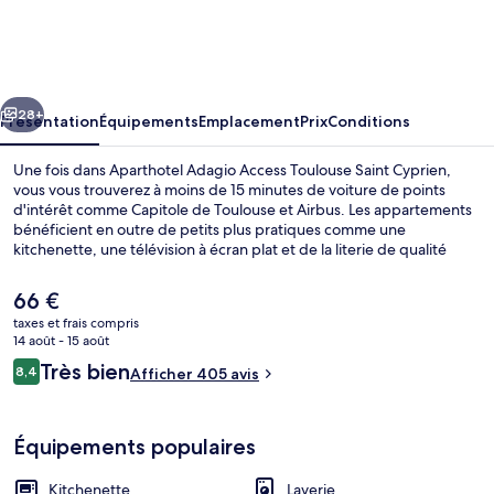
Adagio
Access
Toulouse
cédent
Suivant
Saint
28+
Présentation
Équipements
Emplacement
Prix
Conditions
Cyprien
Une fois dans Aparthotel Adagio Access Toulouse Saint Cyprien,
vous vous trouverez à moins de 15 minutes de voiture de points
d'intérêt comme Capitole de Toulouse et Airbus. Les appartements
bénéficient en outre de petits plus pratiques comme une
kitchenette, une télévision à écran plat et de la literie de qualité
supérieure. Les transports publics se situent à une courte distance à
pied : Station de métro Saint-Cyprien – République est à 4 min et
Le
66 €
Station de métro Patte-d'Oie, à 4 min.
prix
taxes et frais compris
actuel
14 août - 15 août
Petit déjeuner buffet servi tous les j
est
Avis
Très bien
8,4
Afficher 405 avis
de
8,4 sur 10
voyageurs
66 €.
Équipements populaires
Kitchenette
Laverie