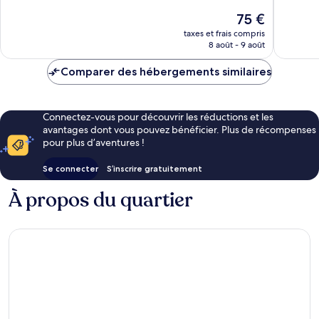
Excellent,
Très
Le
75 €
875 avis
bien,
nouveau
48 avis
taxes et frais compris
prix
8 août - 9 août
est
de
Comparer des hébergements similaires
75 €
Connectez-vous pour découvrir les réductions et les
avantages dont vous pouvez bénéficier. Plus de récompenses
pour plus d’aventures !
Se connecter
S’inscrire gratuitement
À propos du quartier