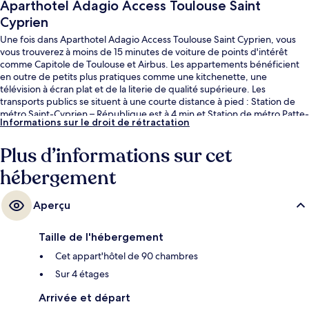
Aparthotel Adagio Access Toulouse Saint
Cyprien
Une fois dans Aparthotel Adagio Access Toulouse Saint Cyprien, vous
vous trouverez à moins de 15 minutes de voiture de points d'intérêt
comme Capitole de Toulouse et Airbus. Les appartements bénéficient
en outre de petits plus pratiques comme une kitchenette, une
télévision à écran plat et de la literie de qualité supérieure. Les
transports publics se situent à une courte distance à pied : Station de
métro Saint-Cyprien – République est à 4 min et Station de métro Patte-
Informations sur le droit de rétractation
d'Oie, à 4 min.
Plus d’informations sur cet
hébergement
Aperçu
Taille de l'hébergement
Cet appart'hôtel de 90 chambres
Sur 4 étages
Arrivée et départ