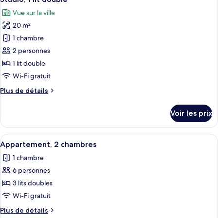
toutes
chambre
Vue sur la ville
Appartement,
les
1
20 m²
photos
chambre
pour
1 chambre
ce
2 personnes
type
1 lit double
de
Wi-Fi gratuit
chambre :
Plus
Plus de détails
Studio,
de
1
détails
Voir les prix
lit
sur
le
double
type
Afficher
Une chambre d’hôtel avec un lit, une t
6
de
Appartement, 2 chambres
toutes
chambre
1 chambre
Studio,
les
1
6 personnes
photos
lit
pour
3 lits doubles
double
ce
Wi-Fi gratuit
type
Plus
Plus de détails
de