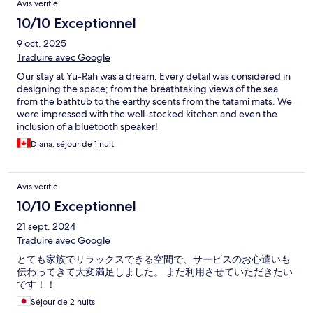
Avis vérifié
10/10 Exceptionnel
9 oct. 2025
Traduire avec Google
Our stay at Yu-Rah was a dream. Every detail was considered in
designing the space; from the breathtaking views of the sea
from the bathtub to the earthy scents from the tatami mats. We
were impressed with the well-stocked kitchen and even the
inclusion of a bluetooth speaker!
Diana, séjour de 1 nuit
Avis vérifié
10/10 Exceptionnel
21 sept. 2024
Traduire avec Google
とても家族でリラックスできる空間で、サービスのお心遣いも
伝わってきて大変満足しました。 また利用させていただきたい
です！！
Séjour de 2 nuits