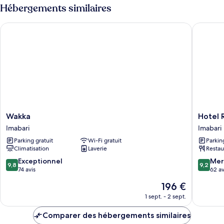
Villa,
type
Hébergements similaires
non-
de
chambre
fumeurs
Wakka
Hotel Ro
Villa,
(mane)
non-
fumeurs
(mane)
Wakka
Hotel
Wakka
Hotel 
Imabari
Route
Imabari
Imabari
Inn
Parking gratuit
Wi-Fi gratuit
Parkin
Imabari
Climatisation
Laverie
Restau
Imabari
9.8
9.2
Exceptionnel
Mer
9,8
9,2
sur
sur
74 avis
62 av
10,
10,
Le
196 €
Exceptionnel,
Merveill
nouveau
74 avis
62 avis
1 sept. - 2 sept.
prix
est
Comparer des hébergements similaires
de