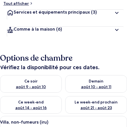
Tout afficher
Services et équipements principaux
(3)
Comme à la maison
(6)
Options de chambre
Vérifiez la disponibilité pour ces dates.
Vérifier la disponibilité pour ce soir août 9 - août 10
Vérifier la disponibilité pour 
Ce soir
Demain
août 9 - août 10
août 10 - août 11
Vérifier la disponibilité pour ce week-end août 14 - août 16
Vérifier la disponibilité pour
Ce week-end
Le week-end prochain
août 14 - août 16
août 21 - août 23
Afficher
Un espace repas moderne avec une tabl
14
Villa, non-fumeurs (iru)
toutes