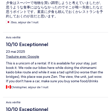
夕食はスーパーで地物を買い調理しようと考えていましたが、
思うような食事にはならなかったのでそこが唯一失敗したなと
思うポイントです。素直に夕食も頼んでおくかレストランを予
約しておくのが吉だと思います。
Goo, séjour de 1 nuit
Avis vérifié
10/10 Exceptionnel
23 mai 2025
Traduire avec Google
This is a unicorn of a rental. If it is available for your stay, just
book it. We rode our bikes here while doing the shimanami
kaido bike route and while it was a tad uphill (no worse than the
bridges), this place was pure Zen. The view, the unit, just wow.
If you don't have a car, make sure you buy some food/drinks
before heading up as there is nothing for quite a distance. Very
Christopher, séjour de 1 nuit
special place.
Avis vérifié
10/10 Exceptionnel