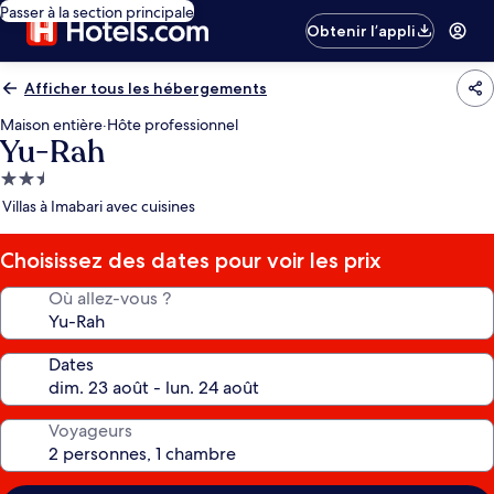
Passer à la section principale
Obtenir l’appli
Afficher tous les hébergements
Maison entière
·
Hôte professionnel
Yu-Rah
Hébergement
2.5 étoiles
Villas à Imabari avec cuisines
Choisissez des dates pour voir les prix
Où allez-vous ?
Dates
Voyageurs