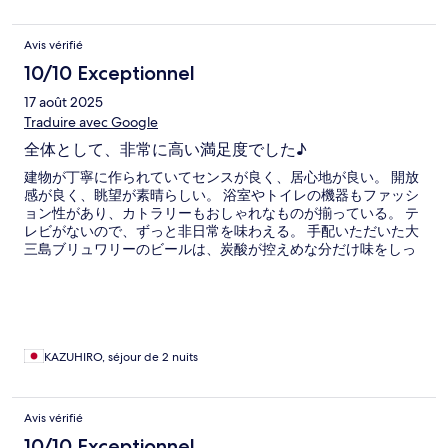
Avis vérifié
10/10 Exceptionnel
17 août 2025
Traduire avec Google
全体として、非常に高い満足度でした♪
建物が丁寧に作られていてセンスが良く、居心地が良い。 開放
感が良く、眺望が素晴らしい。 浴室やトイレの機器もファッシ
ョン性があり、カトラリーもおしゃれなものが揃っている。 テ
レビがないので、ずっと非日常を味わえる。 手配いただいた大
三島ブリュワリーのビールは、炭酸が控えめな分だけ味をしっ
かりと味わえて美味しかった。 同じく手配いただいたオードブ
ルは、しっかりとボリュームがあったので、若者に人気だっ
た。 足りなくなりそうだったトイレットペーパーとゴミ袋も、
直ぐに手配いただけた。
KAZUHIRO, séjour de 2 nuits
Avis vérifié
10/10 Exceptionnel