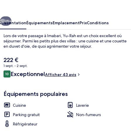
cédent
Suivant
25+
Présentation
Équipements
Emplacement
Prix
Conditions
Lors de votre passage à Imabari, Yu-Rah est un choix excellent où
séjourner. Parmi les petits plus des villas : une cuisine et une couette
en duvet d'oie, de quoi agrémenter votre séjour.
Le
222 €
prix
1 sept. - 2 sept.
actuel
Avis
Exceptionnel
10
est
Afficher 43 avis
10 sur 10
voyageurs
de
Villa, non-fumeurs (mane) | 1 chambre,
222 €.
Équipements populaires
Cuisine
Laverie
Parking gratuit
Non-fumeurs
Réfrigérateur