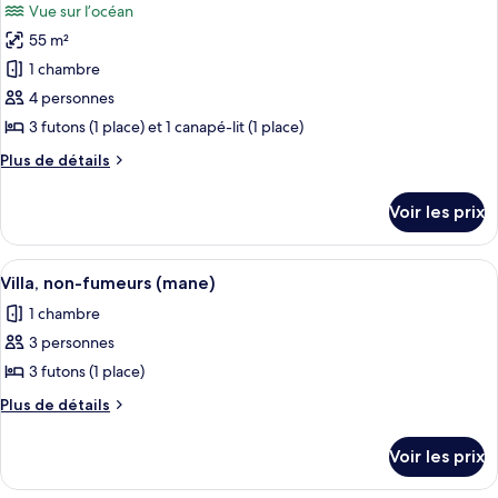
Vue sur l’océan
les
55 m²
photos
pour
1 chambre
ce
4 personnes
type
3 futons (1 place) et 1 canapé-lit (1 place)
de
Plus
Plus de détails
chambre :
de
Villa,
détails
Voir les prix
sur
non-
le
fumeurs
type
Afficher
Une pièce moderne avec un plancher en
(iru)
16
de
Villa, non-fumeurs (mane)
toutes
chambre
1 chambre
Villa,
les
non-
3 personnes
photos
fumeurs
pour
3 futons (1 place)
(iru)
ce
Plus
Plus de détails
type
de
détails
de
Voir les prix
sur
chambre :
le