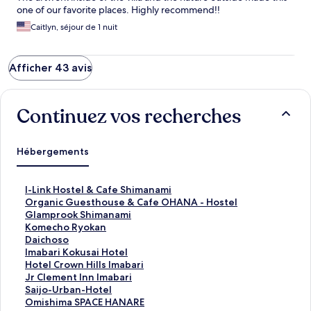
one of our favorite places. Highly recommend!!
Caitlyn, séjour de 1 nuit
Afficher 43 avis
Continuez vos recherches
Hébergements
L
I-Link Hostel & Cafe Shimanami
i
L
Organic Guesthouse & Cafe OHANA - Hostel
e
i
L
Glamprook Shimanami
n
e
i
L
Komecho Ryokan
o
n
e
i
L
Daichoso
u
o
n
e
i
L
Imabari Kokusai Hotel
v
u
o
n
e
i
L
Hotel Crown Hills Imabari
r
v
u
o
n
e
i
L
Jr Clement Inn Imabari
a
r
v
u
o
n
e
i
L
Saijo-Urban-Hotel
n
a
r
v
u
o
n
e
i
L
Omishima SPACE HANARE