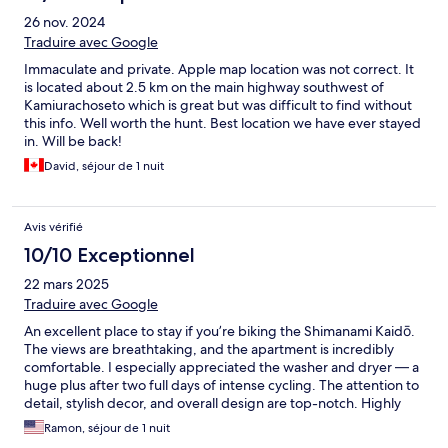
26 nov. 2024
Traduire avec Google
Immaculate and private. Apple map location was not correct. It
is located about 2.5 km on the main highway southwest of
Kamiurachoseto which is great but was difficult to find without
this info. Well worth the hunt. Best location we have ever stayed
in. Will be back!
David, séjour de 1 nuit
Avis vérifié
10/10 Exceptionnel
22 mars 2025
Traduire avec Google
An excellent place to stay if you’re biking the Shimanami Kaidō.
The views are breathtaking, and the apartment is incredibly
comfortable. I especially appreciated the washer and dryer — a
huge plus after two full days of intense cycling. The attention to
detail, stylish decor, and overall design are top-notch. Highly
recommended! A couple of things to keep in mind: (1) the
Ramon, séjour de 1 nuit
property is located at the top of a hill, so getting there requires