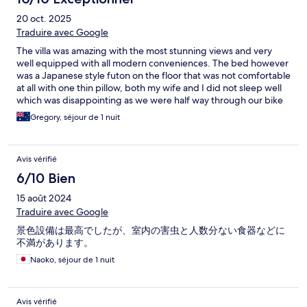
20 oct. 2025
Traduire avec Google
The villa was amazing with the most stunning views and very
well equipped with all modern conveniences. The bed however
was a Japanese style futon on the floor that was not comfortable
at all with one thin pillow, both my wife and I did not sleep well
which was disappointing as we were half way through our bike
ride and needed a good sleep. Otherwise the villa was quite
Gregory, séjour de 1 nuit
unique and well appointed and decorated.
Avis vérifié
6/10 Bien
15 août 2024
Traduire avec Google
景色設備は最高でしたが、室内の害虫と人数分ない食器などに
不満があります。
Naoko, séjour de 1 nuit
Avis vérifié