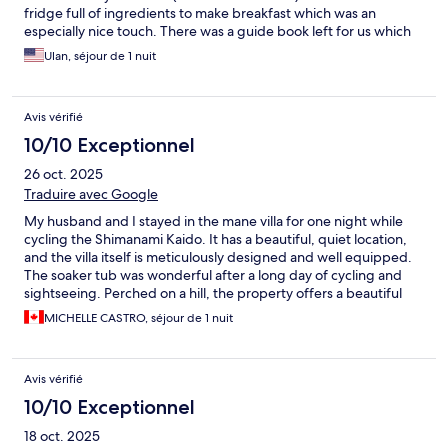
fridge full of ingredients to make breakfast which was an
especially nice touch. There was a guide book left for us which
had all the information we needed, including nearby
Ulan, séjour de 1 nuit
restaurants. We stayed here as a mid-way point from Imabari to
Onomichi because we were doing the Shimanami Kaido cycle
route and it was perfect. The area is very rural so I would
Avis vérifié
recommend purchasing food before you arrive, however, we
were able to get a taxi to the supermarket just fine. There is also
10/10 Exceptionnel
a Family Mart that is reasonably near. It’s a super quiet spot but
26 oct. 2025
perfect for what we needed. Very clean and well thought out.
Definitely stay here if you get the chance!!!
Traduire avec Google
My husband and I stayed in the mane villa for one night while
cycling the Shimanami Kaido. It has a beautiful, quiet location,
and the villa itself is meticulously designed and well equipped.
The soaker tub was wonderful after a long day of cycling and
sightseeing. Perched on a hill, the property offers a beautiful
sunrise over the sea and is a comfortable place to enjoy a slow
MICHELLE CASTRO, séjour de 1 nuit
morning before hitting the road again.
Avis vérifié
10/10 Exceptionnel
18 oct. 2025