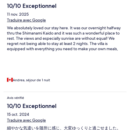
10/10 Exceptionnel
11 nov. 2025
Traduire avec Google
We absolutely loved our stay here. It was our overnight halfway
thru the Shimanami Kaido and it was such a wonderful place to
rest. The views and especially sunrise are without equal! We
regret not being able to stay at least 2 nights. The villa is
equipped with everything you need to make your own meals,
do your own laundry, lounge wear etc. They even left us a few
beers, orange juice, specialty jam and honey samples and
enough food for our breakfast this morning. We will absolutely
be back and will stay more than a night! If you have the chance,
book more than one night - you won’t regret it!
Andrea, séjour de 1 nuit
Avis vérifié
10/10 Exceptionnel
15 oct. 2024
Traduire avec Google
細やかな気遣いを随所に感じ、大変ゆっくりと過ごせました。