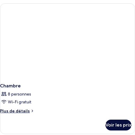
type
de
chambre
Chambre
Chambre
8 personnes
Wi-Fi gratuit
Plus
Plus de détails
de
détails
Voir les prix
sur
le