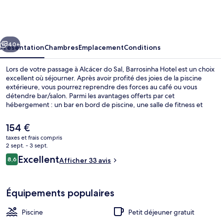
Hotel
cédent
Suivant
40+
Présentation
Chambres
Emplacement
Conditions
Lors de votre passage à Alcácer do Sal, Barrosinha Hotel est un choix
excellent où séjourner. Après avoir profité des joies de la piscine
extérieure, vous pourrez reprendre des forces au café ou vous
détendre bar/salon. Parmi les avantages offerts par cet
hébergement : un bar en bord de piscine, une salle de fitness et
une terrasse.
Le
154 €
prix
taxes et frais compris
actuel
2 sept. - 3 sept.
Petit déjeuner buffet compris tous les 
est
Avis
Excellent
8,6
Afficher 33 avis
de
8,6 sur 10
voyageurs
154 €.
Équipements populaires
Piscine
Petit déjeuner gratuit