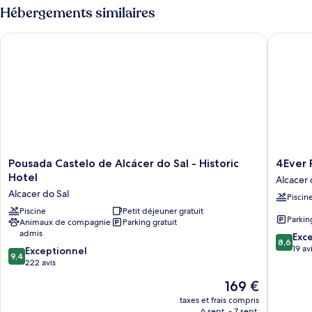
type
Hébergements similaires
de
chambre
Pousada Castelo de Alcácer do Sal - Historic Hotel
4Ever Pa
Chambre
Pousada
4Ever
Pousada Castelo de Alcácer do Sal - Historic
4Ever 
Castelo
Palace
Hotel
Alcacer 
de
Design
Alcacer do Sal
Piscin
Alcácer
&
do
Piscine
Petit déjeuner gratuit
Nature
Parkin
Animaux de compagnie
Parking gratuit
Sal
Alcacer
admis
8.6
-
do
Exce
8,6
sur
Historic
Sal
19 av
9.4
Exceptionnel
9,4
10,
Hotel
sur
222 avis
Excellen
Alcacer
10,
Le
169 €
19 avis
do
Exceptionnel,
nouveau
Sal
222 avis
taxes et frais compris
prix
6 sept. - 7 sept.