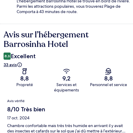
L'hébergement Barrosinha Hotel se trouve en bord de rivière.
Parmi les attractions populaires, vous trouverez Plage de
Comporta à 43 minutes de route.
Avis sur l’hébergement
Avis
Barrosinha Hotel
Excellent
8,6
33 avis
8,8
9,2
8,8
Propreté
Services et
Personnel et service
équipements
Avis
Avis vérifié
8/10 Très bien
17 oct. 2024
Chambre confortable mais très très humide en arrivant il y avait
des insectes et cafards sur le sol que j’ai dû mettre à l’extérieur…