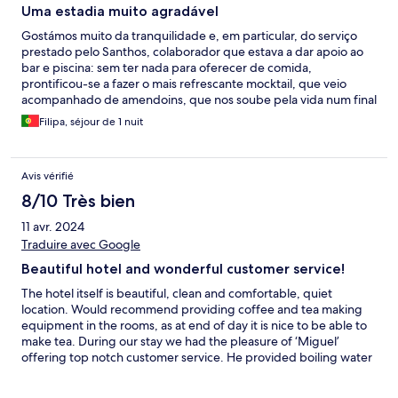
Uma estadia muito agradável
Gostámos muito da tranquilidade e, em particular, do serviço
prestado pelo Santhos, colaborador que estava a dar apoio ao
bar e piscina: sem ter nada para oferecer de comida,
prontificou-se a fazer o mais refrescante mocktail, que veio
acompanhado de amendoins, que nos soube pela vida num final
de tarde quente junto à piscina. Muito obrigada pela simpatia e
Filipa, séjour de 1 nuit
profissionalismo - São pessoas dedicadas assim que tornam
hotéis e estadias com esta memoráveis e nos fazem querer
regressar!
Avis vérifié
8/10 Très bien
11 avr. 2024
Traduire avec Google
Beautiful hotel and wonderful customer service!
The hotel itself is beautiful, clean and comfortable, quiet
location. Would recommend providing coffee and tea making
equipment in the rooms, as at end of day it is nice to be able to
make tea. During our stay we had the pleasure of ‘Miguel’
offering top notch customer service. He provided boiling water
for tea on several occasions. Breakfast was wonderful! We
would come back, perhaps with a small travel kettle 😀