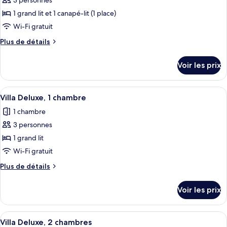
pour
3 personnes
ce
1 grand lit et 1 canapé-lit (1 place)
type
Wi-Fi gratuit
de
Plus
Plus de détails
chambre :
de
Suite
détails
Voir les prix
sur
le
type
Afficher
Un salon moderne avec une cheminée, u
6
de
Villa Deluxe, 1 chambre
toutes
chambre
1 chambre
Suite
les
3 personnes
photos
pour
1 grand lit
ce
Wi-Fi gratuit
type
Plus
Plus de détails
de
de
chambre :
détails
Voir les prix
sur
Villa
le
Deluxe,
type
Afficher
Un salon moderne avec une table à ma
1
7
de
Villa Deluxe, 2 chambres