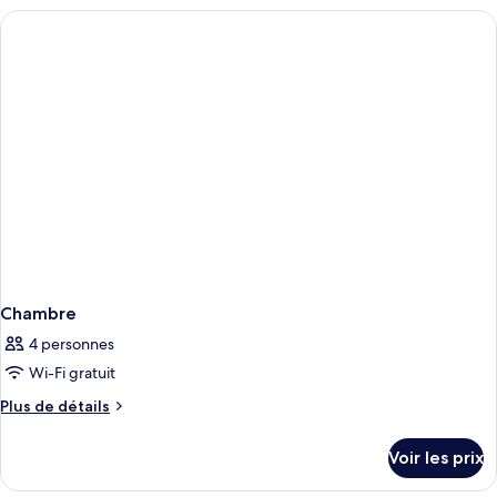
type
de
chambre
Chambre
Chambre
4 personnes
Wi-Fi gratuit
Plus
Plus de détails
de
détails
Voir les prix
sur
le