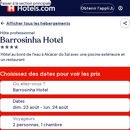
Passer à la section principale
Obtenir l’appli
Afficher tous les hébergements
Hôte professionnel
Barrosinha Hotel
Hébergement
4.0 étoiles
Hôtel au bord de l'eau à Alcácer do Sal avec une piscine extérieure et
un restaurant
Choisissez des dates pour voir les prix
Où allez-vous ?
Dates
Voyageurs