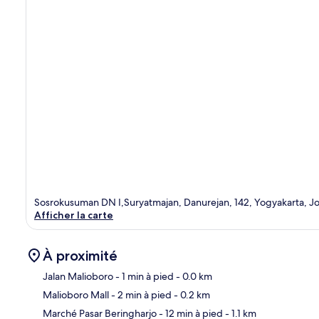
Sosrokusuman DN I,Suryatmajan, Danurejan, 142, Yogyakarta, Jo
Afficher la carte
À proximité
Jalan Malioboro
- 1 min à pied
- 0.0 km
Malioboro Mall
- 2 min à pied
- 0.2 km
Car
Marché Pasar Beringharjo
- 12 min à pied
- 1.1 km