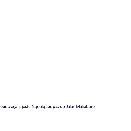
Chambre Doub
ous plaçant juste à quelques pas de Jalan Malioboro.
Coin salon da