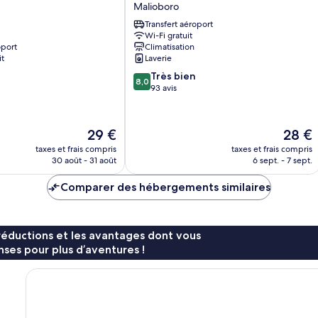
1001
Malioboro
Malam
Transfert aéroport
Malioboro
Wi-Fi gratuit
oport
Climatisation
it
Laverie
8.0
Très bien
8,0
sur
93 avis
10,
Très
bien,
Le
Le
29 €
28 €
93 avis
nouveau
nouvea
taxes et frais compris
taxes et frais compris
prix
prix
30 août - 31 août
6 sept. - 7 sept.
est
est
de
de
Comparer des hébergements similaires
29 €
28 €
réductions et les avantages dont vous
ses pour plus d’aventures !