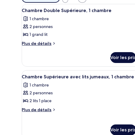
disponibles
Afficher
Une chambre d’hôtel moderne av
pour
1
Chambre Double Supérieure, 1 chambre
toutes
les
1 chambre
les
chambres
2 personnes
photos
pour
1 grand lit
ce
Plus
Plus de détails
type
de
détails
de
Voir les pri
sur
chambre :
le
Chambre
type
Afficher
Une chambre d’hôtel avec deux l
1
Double
de
Chambre Supérieure avec lits jumeaux, 1 chambre
toutes
chambre
Supérieure,
1 chambre
Chambre
les
1
Double
2 personnes
photos
chambre
Supérieure,
pour
2 lits 1 place
1
ce
chambre
Plus
Plus de détails
type
de
détails
de
sur
chambre :
Voir les pri
le