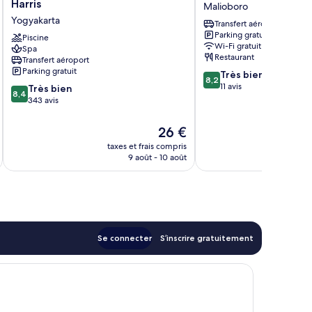
Sudirman
Yogyakarta
Harris
Malioboro
Yogyakarta
Hotel
Yogyakarta
Transfert aéroport
by
Malioboro
Parking gratuit
Harris
Piscine
Wi-Fi gratuit
Spa
Yogyakarta
Restaurant
Transfert aéroport
Parking gratuit
8.2
Très bien
8,2
sur
11 avis
8.4
Très bien
8,4
10,
sur
343 avis
Très
10,
bien,
Très
Le
26 €
11 avis
bien,
u
nouveau
taxes et frais compris
tax
343 avis
prix
9 août - 10 août
est
de
26 €
Se connecter
S’inscrire gratuitement