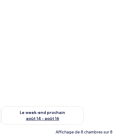
26 €.
-end août 7 - août 9
Vérifier la disponibilité pour le week-end prochain août 14 - a
Le week-end prochain
août 14 - août 16
Affichage de 8 chambres sur 8