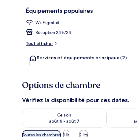
Équipements populaires
Wi-Fi gratuit
Réception
Réception 24 h/24
Tout afficher
Services et équipements principaux
(2)
Options de chambre
Vérifiez la disponibilité pour ces dates.
Vérifier la disponibilité pour ce soir août 6 - août 7
Vérifier la di
Ce soir
août 6 - août 7
a
Filtres
Toutes les chambres
1 lit
2 lits