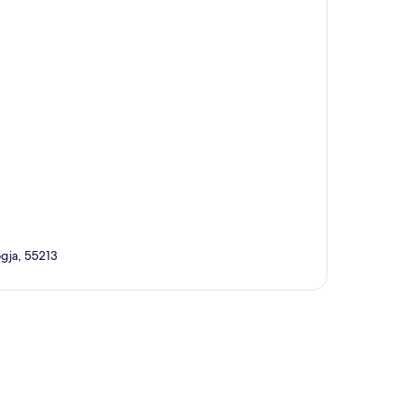
gja, 55213
te