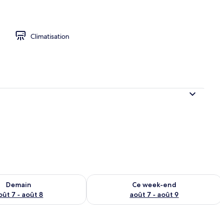
Climatisation
sponibilité pour demain août 7 - août 8
Vérifier la disponibilité pour ce week
Demain
Ce week-end
oût 7 - août 8
août 7 - août 9