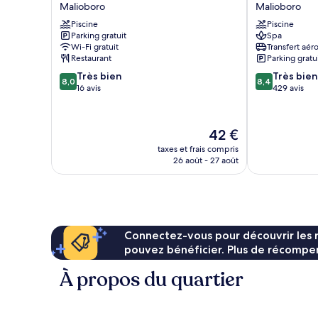
Hotel
Styles
Malioboro
Malioboro
Malioboro
Yogyakarta
Piscine
Piscine
Malioboro
Malioboro
Parking gratuit
Spa
Wi-Fi gratuit
Transfert aér
Restaurant
Parking gratu
8.0
8.4
Très bien
Très bien
8,0
8,4
sur
sur
16 avis
429 avis
10,
10,
Très
Très
bien,
bien,
Le
42 €
16 avis
429 avis
nouveau
taxes et frais compris
prix
26 août - 27 août
est
de
42 €
Connectez-vous pour découvrir les 
pouvez bénéficier. Plus de récompen
À propos du quartier