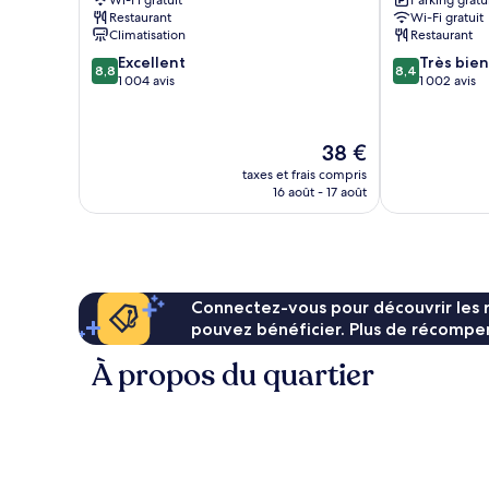
Wi-Fi gratuit
Parking gratu
Restaurant
Wi-Fi gratuit
Climatisation
Restaurant
8.8
8.4
Excellent
Très bien
8,8
8,4
sur
sur
1 004 avis
1 002 avis
10,
10,
Excellent,
Très
1 004 avis
bien,
Le
38 €
1 002 avis
nouveau
taxes et frais compris
prix
16 août - 17 août
est
de
38 €
Connectez-vous pour découvrir les 
pouvez bénéficier. Plus de récompen
À propos du quartier