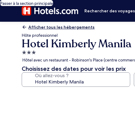
Passer à la section principale
Rechercher des voyage
Afficher tous les hébergements
Hôte professionnel
Hotel Kimberly Manila
Hébergement
3.0 étoiles
Hôtel avec un restaurant - Robinson's Place (centre commerc
Choisissez des dates pour voir les prix
Où allez-vous ?
Galerie
photos
de
l’hébergement
Hotel