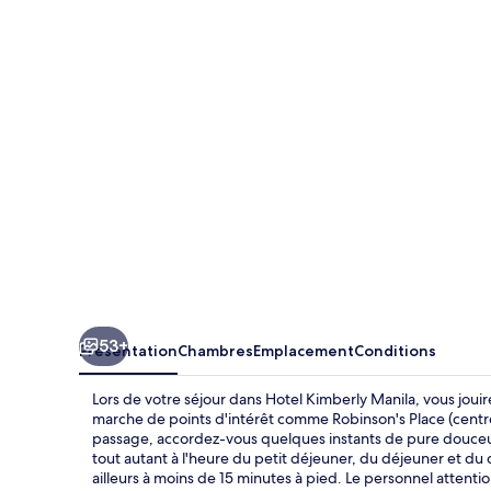
Kimberly
Manila
53+
Présentation
Chambres
Emplacement
Conditions
Lors de votre séjour dans Hotel Kimberly Manila, vous jou
marche de points d'intérêt comme Robinson's Place (centre
passage, accordez-vous quelques instants de pure douceur
tout autant à l'heure du petit déjeuner, du déjeuner et du d
ailleurs à moins de 15 minutes à pied. Le personnel attent