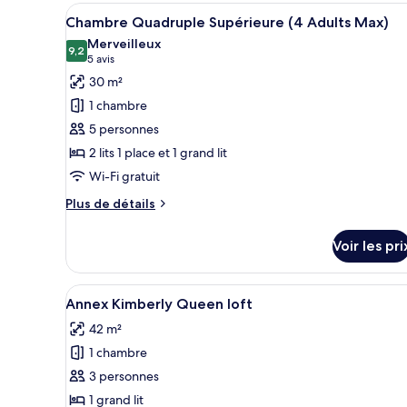
Max)
chambre
Afficher
Une chambre d’hôtel avec deux 
Deluxe
5
Chambre Quadruple Supérieure (4 Adults Max)
toutes
Family
Merveilleux
(3
les
9,2
9,2 sur 10
(5 avis)
5 avis
Adults
photos
30 m²
Max)
pour
1 chambre
ce
5 personnes
type
2 lits 1 place et 1 grand lit
de
Wi-Fi gratuit
chambre :
Chambre
Plus
Plus de détails
Quadruple
de
détails
Supérieure
Voir les pri
sur
(4
le
Adults
type
Afficher
Une chambre d’hôtel moderne ave
9
de
Max)
Annex Kimberly Queen loft
toutes
chambre
42 m²
Chambre
les
Quadruple
1 chambre
photos
Supérieure
pour
3 personnes
(4
ce
Adults
1 grand lit