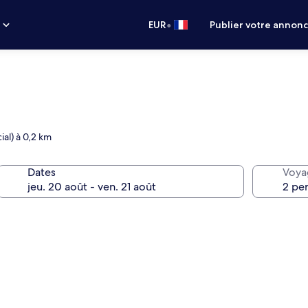
•
s
EUR
Publier votre annon
ial) à 0,2 km
Dates
Voya