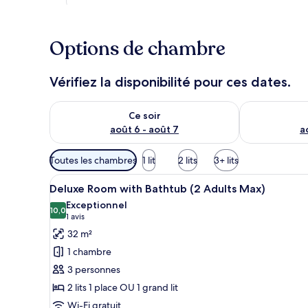
Options de chambre
Vérifiez la disponibilité pour ces dates.
Vérifier la disponibilité pour ce soir août 6 - août 7
Vérifier la di
Ce soir
août 6 - août 7
a
Filtres
Toutes les chambres
1 lit
2 lits
3+ lits
disponibles
Afficher
Une chambre d’hôtel avec deux 
pour
8
Deluxe Room with Bathtub (2 Adults Max)
toutes
les
Exceptionnel
les
10,0
chambres
10,0 sur 10
(1 avis)
1 avis
photos
32 m²
pour
1 chambre
ce
3 personnes
type
2 lits 1 place OU 1 grand lit
de
Wi-Fi gratuit
chambre :