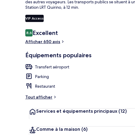
des autres voyageurs. Les transports publics se situent à un
Station LRT Quirino, à 12 min.
VIP Access
1 chambre, li
Avis
Excellent
8,6
8,6 sur 10
voyageurs
Afficher 650 avis
Équipements populaires
Transfert aéroport
Parking
Restaurant
Tout afficher
Services et équipements principaux
(12)
Comme à la maison
(6)