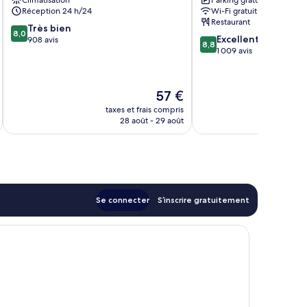
Climatisation
Parking gratuit
Ermita
Réception 24 h/24
Wi-Fi gratuit
Restaurant
8.0
Très bien
8,0
8.8
Excellent
sur
908 avis
8,8
sur
1 009 avis
10,
10,
Très
Excellent,
bien,
1 009 avis
908 avis
Le
57 €
u
nouveau
taxes et frais compris
tax
prix
28 août - 29 août
est
de
57 €
Se connecter
S’inscrire gratuitement