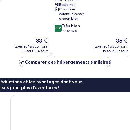
it
Wi-Fi gratuit
Restaurant
Chambres
communicantes
disponibles
8.2
Très bien
8,2
sur
1 002 avis
10,
Le
Le
33 €
35 €
Très
nouveau
nouvea
bien,
taxes et frais compris
taxes et frais compris
prix
prix
13 août - 14 août
16 août - 17 août
1 002 avis
est
est
de
de
Comparer des hébergements similaires
33 €
35 €
réductions et les avantages dont vous
ses pour plus d’aventures !