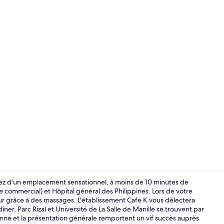
1 chambre, li
irez d'un emplacement sensationnel, à moins de 10 minutes de
 commercial) et Hôpital général des Philippines. Lors de votre
 grâce à des massages. L'établissement Cafe K vous délectera
Hall
îner. Parc Rizal et Université de La Salle de Manille se trouvent par
ionné et la présentation générale remportent un vif succès auprès