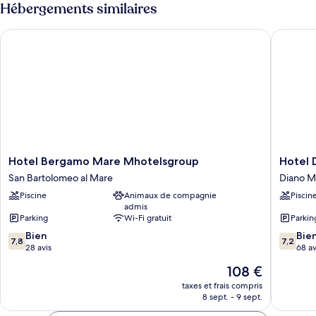
Hébergements similaires
Hotel Bergamo Mare Mhotelsgroup
Hotel Di
Hotel
Hotel
Hotel Bergamo Mare Mhotelsgroup
Hotel 
Bergamo
Diano
San Bartolomeo al Mare
Diano M
Mare
Marina
Piscine
Animaux de compagnie
Piscin
Mhotelsgroup
Mhotels
admis
San
Diano
Parking
Wi-Fi gratuit
Parkin
Bartolomeo
Marina
7.8
7.2
al
Bien
Bie
7,8
7,2
sur
sur
Mare
28 avis
68 av
10,
10,
Le
108 €
Bien,
Bien,
nouveau
28 avis
68 avis
taxes et frais compris
prix
8 sept. - 9 sept.
est