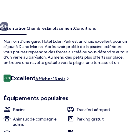
Eden
Park
cédent
Suivant
1+
Présentation
Chambres
Emplacement
Conditions
Non loin d'une gare, Hotel Eden Park est un choix excellent pour un
séjour à Diano Marina. Après avoir profité de la piscine extérieure,
vous pourrez reprendre des forces au café ou vous détendre autour
d'un verre au bar/salon. Au menu des petits plus offerts sur place,
on trouve une navette gratuite vers la plage, une terrasse et un
jardin. Sympa non ?
Avis
Excellent
8,8
Afficher 13 avis
8,8 sur 10
voyageurs
Piscine extérieure
Équipements populaires
Piscine
Transfert aéroport
Animaux de compagnie
Parking gratuit
admis