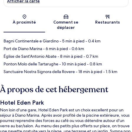
Afficher la carte
Carte
À proximité
Comment se
Restaurants
déplacer
Bagni Continentale e Giardino
- 5 min à pied
- 0.4 km
Port de Diano Marina
- 6 min à pied
- 0.6 km
Église de Sant'Antonio Abate
- 8 min à pied
- 0.7 km
Ponton Molo delle Tartarughe
- 10 min à pied
- 0.8 km
Sanctuaire Nostra Signora della Rovere
- 18 min à pied
- 1.5 km
À propos de cet hébergement
Hotel Eden Park
Non loin d'une gare, Hotel Eden Park est un choix excellent pour un
séjour à Diano Marina. Après avoir profité de la piscine extérieure, vous
pourrez reprendre des forces au café ou vous détendre autour d'un
verre au bar/salon. Au menu des petits plus offerts sur place, on trouve
une navette gratuite vers la plage, une terrasse et un jardin. Sympa non