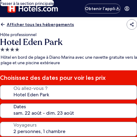
Passer à la section principale
Obtenir l’appli
Afficher tous les hébergements
Hôte professionnel
Hotel Eden Park
Hébergement
4.0 étoiles
Hôtel en bord de plage à Diano Marina avec une navette gratuite vers la
plage et une piscine extérieure
Choisissez des dates pour voir les prix
Où allez-vous ?
Dates
Voyageurs