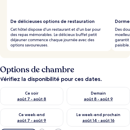
De délicieuses options de restauration
Dormez
Cet hôtel dispose d'un restaurant et d'un bar pour
Des douc
des repas mémorables. Le délicieux buffet petit
moelleux
déjeuner commence chaque journée avec des
garanti
options savoureuses.
paisible.
Options de chambre
Vérifiez la disponibilité pour ces dates.
Vérifier la disponibilité pour ce soir août 7 - août 8
Vérifier la disponibilité pour 
Ce soir
Demain
août 7 - août 8
août 8 - août 9
Vérifier la disponibilité pour ce week-end août 7 - août 9
Vérifier la disponibilité pour 
Ce week-end
Le week-end prochain
août 7 - août 9
août 14 - août 16