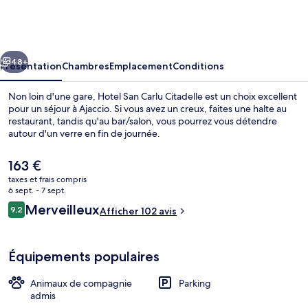
San
Carlu
Citadelle
cédent
Suivant
48+
Présentation
Chambres
Emplacement
Conditions
Non loin d'une gare, Hotel San Carlu Citadelle est un choix excellent
pour un séjour à Ajaccio. Si vous avez un creux, faites une halte au
restaurant, tandis qu'au bar/salon, vous pourrez vous détendre
autour d'un verre en fin de journée.
Le
163 €
prix
taxes et frais compris
actuel
6 sept. - 7 sept.
est
Avis
Merveilleux
9,2
Petit déjeuner buffet servi tous les j
Afficher 102 avis
de
9,2 sur 10
voyageurs
163 €.
Équipements populaires
Animaux de compagnie
Parking
admis