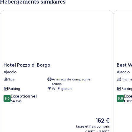
Hébergements similaires
de
chambre
Hotel Pozzo di Borgo
Best Wes
Penthouse
Luxe
Hotel
Best
Hotel Pozzo di Borgo
Best W
Pozzo
Western
Ajaccio
Ajaccio
di
Plus
Spa
Animaux de compagnie
Piscin
Borgo
Ajaccio
admis
Ajaccio
Amiraut
Parking
Wi-Fi gratuit
Parkin
Ajaccio
9.6
8.8
Exceptionnel
Exce
9,6
8,8
sur
sur
64 avis
1 003
10,
10,
Exceptionnel,
Excellen
64 avis
1 003 av
Le
152 €
nouveau
taxes et frais compris
prix
7 sept. - 8 sept.