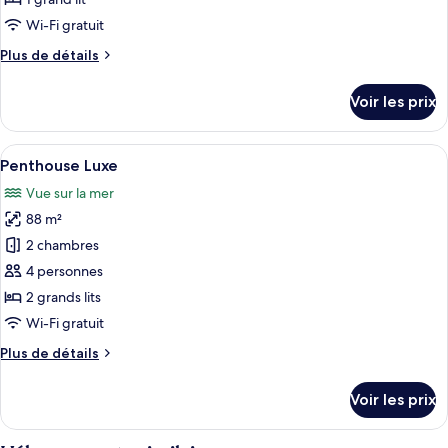
de
Wi-Fi gratuit
chambre :
Plus
Plus de détails
Chambre
de
Double
détails
Voir les prix
Junior
sur
le
type
Afficher
Une chambre moderne avec une grande 
7
de
Penthouse Luxe
toutes
chambre
Vue sur la mer
Chambre
les
Double
88 m²
photos
Junior
pour
2 chambres
ce
4 personnes
type
2 grands lits
de
Wi-Fi gratuit
chambre :
Plus
Plus de détails
Penthouse
de
Luxe
détails
Voir les prix
sur
le
type