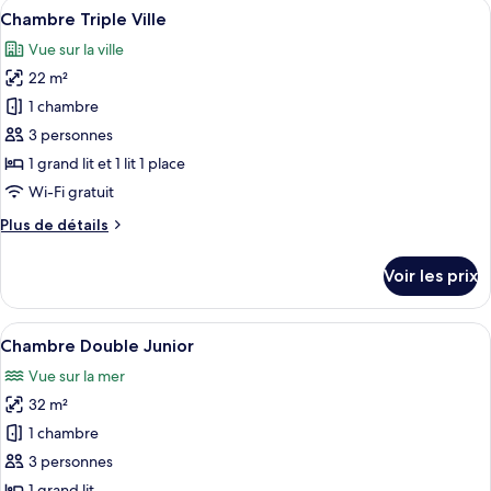
Afficher
Une chambre d’hôtel avec un grand lit,
4
de
Chambre Triple Ville
toutes
chambre
Vue sur la ville
Chambre
les
Citadelle
22 m²
photos
pour
1 chambre
ce
3 personnes
type
1 grand lit et 1 lit 1 place
de
Wi-Fi gratuit
chambre :
Plus
Plus de détails
Chambre
de
Triple
détails
Voir les prix
Ville
sur
le
type
Afficher
Une chambre à coucher moderne avec un
6
de
Chambre Double Junior
toutes
chambre
Vue sur la mer
Chambre
les
Triple
32 m²
photos
Ville
pour
1 chambre
ce
3 personnes
type
1 grand lit