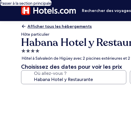
Passer à la section principale
Rechercher des voyage
Afficher tous les hébergements
Hôte particulier
Habana Hotel y Restau
Hébergement
4.0 étoiles
Hôtel à Salvaleón de Higüey avec 2 piscines extérieures et 2
Choisissez des dates pour voir les prix
Où allez-vous ?
Galerie
photos
de
l’hébergement
Habana