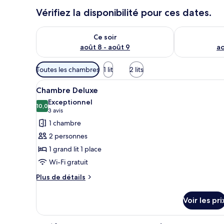
Vérifiez la disponibilité pour ces dates.
Vérifier la disponibilité pour ce soir août 8 - août 9
Vérifier la di
Ce soir
août 8 - août 9
ao
Filtres
Toutes les chambres
1 lit
2 lits
disponibles
Afficher
Une chambre d’hôtel avec une tê
pour
12
Chambre Deluxe
toutes
les
Exceptionnel
les
10,0
chambres
10,0 sur 10
(3 avis)
3 avis
photos
1 chambre
pour
2 personnes
ce
1 grand lit 1 place
type
Wi-Fi gratuit
de
chambre :
Plus
Plus de détails
de
Chambre
détails
Deluxe
Voir les pri
sur
le
type