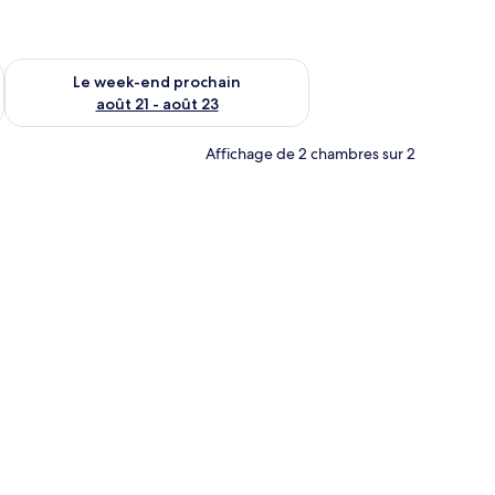
-end août 14 - août 16
Vérifier la disponibilité pour le week-end prochain août 21 - 
Le week-end prochain
août 21 - août 23
Affichage de 2 chambres sur 2
 plaid bleu et deux tableaux abstraits accrochés au mur.
 deux tables de chevet avec des lampes, une tête de lit en bois et des œuvres