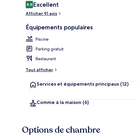
Avis
Excellent
8,8
8,8 sur 10
voyageurs
Afficher 91 avis
2 bars, bar e
Équipements populaires
Piscine
Parking gratuit
Restaurant
Tout afficher
Services et équipements principaux
(12)
Comme à la maison
(6)
Options de chambre