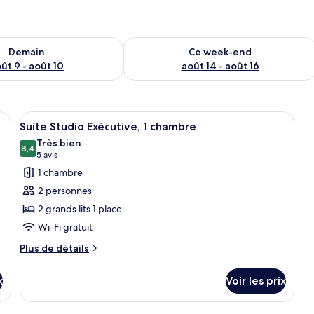
sponibilité pour demain août 9 - août 10
Vérifier la disponibilité pour ce week
Demain
Ce week-end
ût 9 - août 10
août 14 - août 16
te de lit en bois, deux lampes de chevet, un lit avec une literie blanche, un
Afficher
Une chambre d’hôtel avec un grand lit,
9
Suite Studio Exécutive, 1 chambre
toutes
Très bien
les
8,4
8,4 sur 10
(5 avis)
5 avis
photos
1 chambre
pour
2 personnes
ce
2 grands lits 1 place
type
Wi-Fi gratuit
de
chambre :
Plus
Plus de détails
de
Suite
détails
Studio
x
Voir les prix
sur
Exécutive,
le
1
type