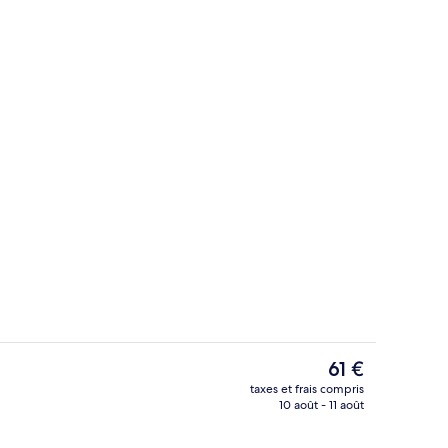
Restaurant
Le
61 €
prix
taxes et frais compris
actuel
10 août - 11 août
’hébergement
Restaurant
est
de