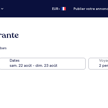
•
s
EUR
Publier votre annon
rante
 bars
Dates
Voya