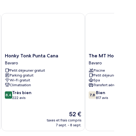
Honky Tonk Punta Cana
The MT Hotel
Honky
The
Honky Tonk Punta Cana
The MT Hotel
Tonk
MT
Bavaro
Bavaro
Punta
Hotel
Petit déjeuner gratuit
Piscine
Cana
Bavaro
Parking gratuit
Petit déjeuner gratuit
Bavaro
Wi-Fi gratuit
Spa
Climatisation
Transfert aéroport
8.4
7.8
Très bien
Bien
8,4
7,8
sur
sur
222 avis
817 avis
10,
10,
Très
Bien,
Le
52 €
bien,
817 avis
u
nouveau
222 avis
taxes et frais compris
tax
prix
7 sept. - 8 sept.
est
de