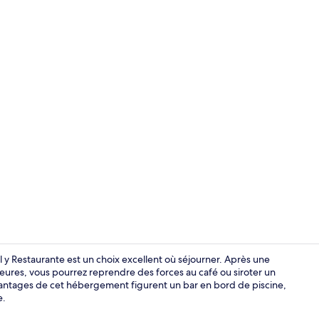
Extérieur
 y Restaurante est un choix excellent où séjourner. Après une
eures, vous pourrez reprendre des forces au café ou siroter un
 avantages de cet hébergement figurent un bar en bord de piscine,
Façade de l
e.