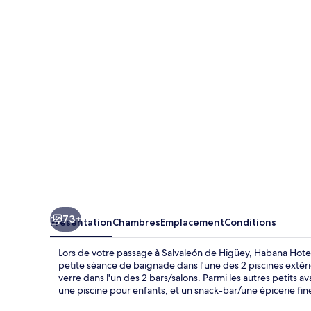
Hotel
y
Restaurante
73+
Présentation
Chambres
Emplacement
Conditions
Lors de votre passage à Salvaleón de Higüey, Habana Hotel
petite séance de baignade dans l'une des 2 piscines extéri
verre dans l'un des 2 bars/salons. Parmi les autres petits
une piscine pour enfants, et un snack-bar/une épicerie fin