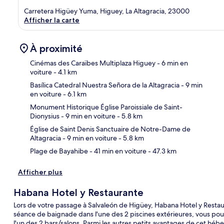
Carretera Higüey Yuma, Higuey, La Altagracia, 23000
Afficher la carte
À proximité
Cinémas des Caraïbes Multiplaza Higuey
- 6 min en
voiture
- 4.1 km
Basílica Catedral Nuestra Señora de la Altagracia
- 9 min
Car
en voiture
- 6.1 km
Monument Historique Église Paroissiale de Saint-
Dionysius
- 9 min en voiture
- 5.8 km
Église de Saint Denis Sanctuaire de Notre-Dame de
Altagracia
- 9 min en voiture
- 5.8 km
Plage de Bayahibe
- 41 min en voiture
- 47.3 km
Afficher plus
Habana Hotel y Restaurante
Lors de votre passage à Salvaleón de Higüey, Habana Hotel y Restaur
séance de baignade dans l'une des 2 piscines extérieures, vous pour
l'un des 2 bars/salons. Parmi les autres petits avantages de cet hé