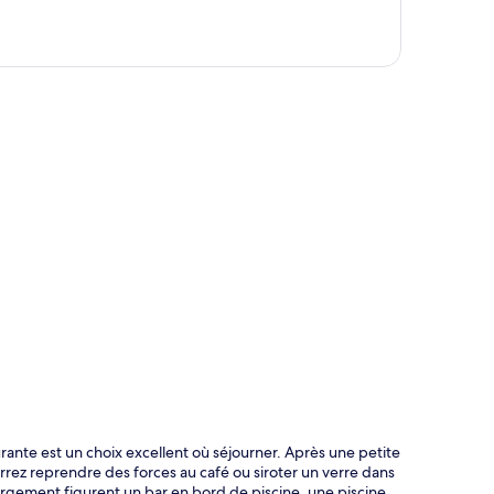
te
ante est un choix excellent où séjourner. Après une petite
rez reprendre des forces au café ou siroter un verre dans
bergement figurent un bar en bord de piscine, une piscine