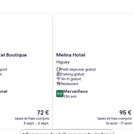
de
chambre
chambre
Suite
l Boutique
Melina Hotel
Studio
Exécutive,
1
chambre
Melina
tel Boutique
Melina Hotel
Hotel
Higuey
Higuey
oport
Petit déjeuner gratuit
it
Parking gratuit
Wi-Fi gratuit
Restaurant
9.0
nnel
Merveilleux
9,0
sur
236 avis
10,
Merveilleux,
Le
Le
72 €
95 €
236 avis
nouveau
nouvea
taxes et frais compris
taxes et frais compris
prix
prix
5 sept. - 6 sept.
16 août - 17 août
est
est
de
de