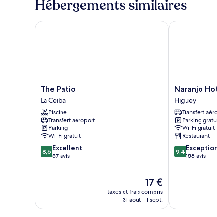
Hébergements similaires
de
chambre
Chambre
The Patio
Naranjo Hote
Deluxe
The
Naranjo
The Patio
Naranjo Ho
Patio
Hotel
La Ceiba
Higuey
La
Boutique
Piscine
Transfert aér
Ceiba
Higuey
Transfert aéroport
Parking gratu
Parking
Wi-Fi gratuit
Wi-Fi gratuit
Restaurant
8.6
9.4
Excellent
Exceptio
8,6
9,4
sur
sur
57 avis
158 avis
10,
10,
Excellent,
Exceptionnel,
Le
17 €
57 avis
158 avis
nouveau
taxes et frais compris
prix
31 août - 1 sept.
est
de