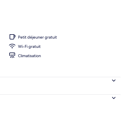
n milieu de piscine, bar en bord de piscine
Petit déjeuner gratuit
Wi-Fi gratuit
Climatisation