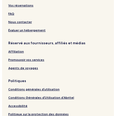
z
m
t
-
-
l
Vos réservations
a
a
C
T
A
C
a
i
h
h
d
h
FAQ
r
i
e
u
i
&
a
L
l
a
Nous contacter
O
n
e
t
n
l
g
a
s
g
Évaluer un hébergement
d
M
d
O
m
C
a
i
n
a
Réservé aux fournisseurs, affiliés et médias
i
i
n
l
i
t
g
y
Affiliation
y
H
o
Promouvoir vos services
t
e
Agents de voyages
l
s
Politiques
o
f
Conditions générales d’utilisation
t
h
Conditions Générales d’Utilisation d’Abritel
e
W
Accessibilité
o
r
Politique sur la protection des données