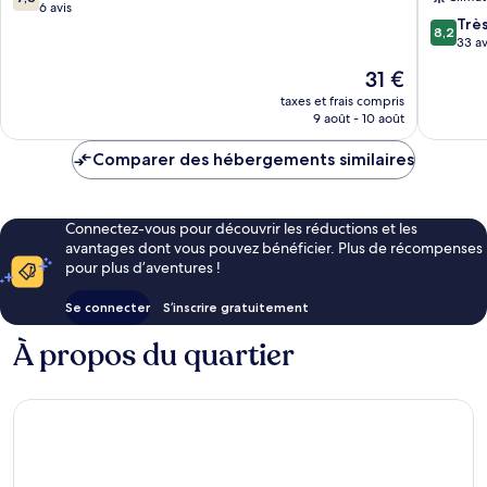
Chiang
sur
6 avis
8.2
Trè
Mai
10,
8,2
sur
33 av
Bien,
10,
6 avis
Le
31 €
Très
nouveau
bien,
taxes et frais compris
prix
9 août - 10 août
33 avis
est
de
Comparer des hébergements similaires
31 €
Connectez-vous pour découvrir les réductions et les
avantages dont vous pouvez bénéficier. Plus de récompenses
pour plus d’aventures !
Se connecter
S’inscrire gratuitement
À propos du quartier