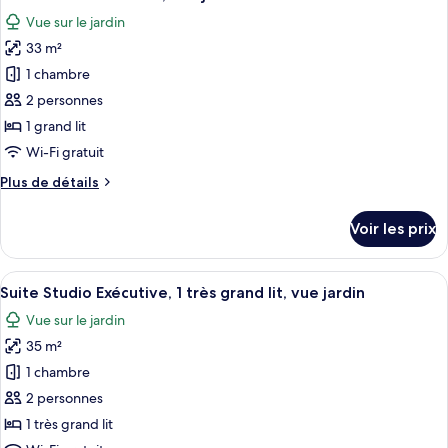
toutes
Vue sur le jardin
les
33 m²
photos
pour
1 chambre
ce
2 personnes
type
1 grand lit
de
Wi-Fi gratuit
chambre :
Plus
Plus de détails
Suite
de
Studio
détails
Voir les prix
Premium,
sur
le
vue
type
Afficher
Suite Studio Exécutive, 1 très grand lit
jardin
7
de
Suite Studio Exécutive, 1 très grand lit, vue jardin
toutes
chambre
Vue sur le jardin
Suite
les
Studio
35 m²
photos
Premium,
pour
1 chambre
vue
ce
jardin
2 personnes
type
1 très grand lit
de