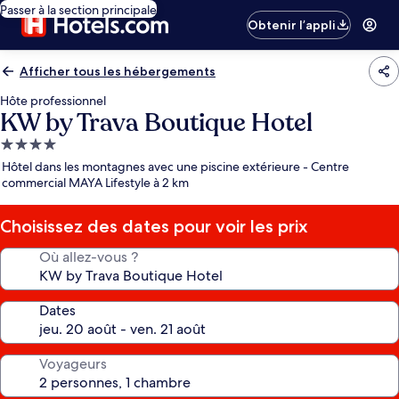
Passer à la section principale
Obtenir l’appli
Afficher tous les hébergements
Hôte professionnel
KW by Trava Boutique Hotel
Hébergement
4.0 étoiles
Hôtel dans les montagnes avec une piscine extérieure - Centre
commercial MAYA Lifestyle à 2 km
Choisissez des dates pour voir les prix
Où allez-vous ?
Dates
Voyageurs