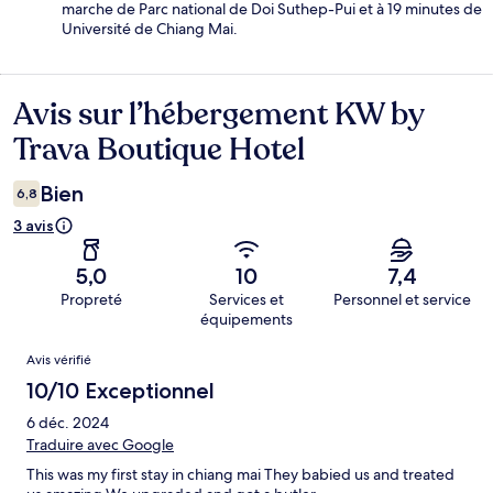
marche de Parc national de Doi Suthep-Pui et à 19 minutes de
Université de Chiang Mai.
Avis sur l’hébergement KW by
Avis
Trava Boutique Hotel
Bien
6,8
3 avis
5,0
10
7,4
Propreté
Services et
Personnel et service
équipements
Avis
Avis vérifié
10/10 Exceptionnel
6 déc. 2024
Traduire avec Google
This was my first stay in chiang mai They babied us and treated