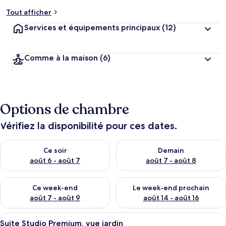
Tout afficher
Services et équipements principaux
(12)
Comme à la maison
(6)
Options de chambre
Vérifiez la disponibilité pour ces dates.
Vérifier la disponibilité pour ce soir août 6 - août 7
Vérifier la disponibilité pour 
Ce soir
Demain
août 6 - août 7
août 7 - août 8
Vérifier la disponibilité pour ce week-end août 7 - août 9
Vérifier la disponibilité pour 
Ce week-end
Le week-end prochain
août 7 - août 9
août 14 - août 16
Afficher
Suite Studio Premium, vue jardin | Lite
6
Suite Studio Premium, vue jardin