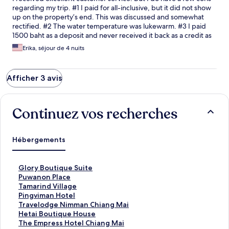
regarding my trip. #1 I paid for all-inclusive, but it did not show
up on the property’s end. This was discussed and somewhat
rectified. #2 The water temperature was lukewarm. #3 I paid
1500 baht as a deposit and never received it back as a credit as
discussed. Overall I felt safe as a solo traveler and I enjoyed my
Erika, séjour de 4 nuits
stay.
Afficher 3 avis
Continuez vos recherches
Hébergements
L
Glory Boutique Suite
i
L
Puwanon Place
e
i
L
Tamarind Village
n
e
i
L
Pingviman Hotel
o
n
e
i
L
Travelodge Nimman Chiang Mai
u
o
n
e
i
L
Hetai Boutique House
v
u
o
n
e
i
L
The Empress Hotel Chiang Mai