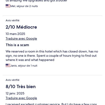
us amazing We upgraded and got a butler
Mel, séjour de 2 nuits
Avis vérifié
2/10 Médiocre
10 mars 2025
Traduire avec Google
This is a scam
We reserved a room in this hotel which has closed down, has no
sign, no one is there. Spent a couple of hours trying to find out
where it was and what happened
Janis, séjour de 1 nuit
Avis vérifié
8/10 Très bien
12 janv. 2025
Traduire avec Google
I received excellent customer service. But I do have a few cons