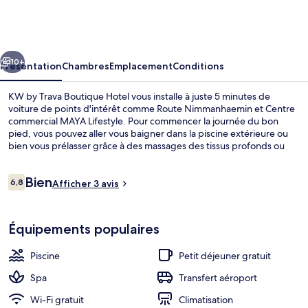
by
Trava
Boutique
cédent
Suivant
Hotel
10+
Présentation
Chambres
Emplacement
Conditions
KW by Trava Boutique Hotel vous installe à juste 5 minutes de
voiture de points d'intérêt comme Route Nimmanhaemin et Centre
commercial MAYA Lifestyle. Pour commencer la journée du bon
pied, vous pouvez aller vous baigner dans la piscine extérieure ou
bien vous prélasser grâce à des massages des tissus profonds ou
des soins corporels. Au menu des petits plus offerts sur place, on
trouve un bar en bord de piscine et une terrasse. Sympa non ?
Avis
Bien
6,8
Afficher 3 avis
6,8 sur 10
voyageurs
Suite Studio Exécutive, 1 très grand lit
Équipements populaires
Piscine
Petit déjeuner gratuit
Spa
Transfert aéroport
Wi-Fi gratuit
Climatisation