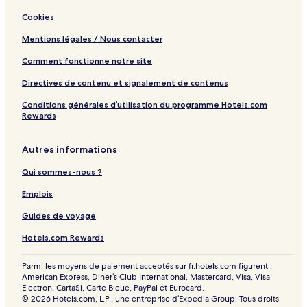
l
Cookies
d
Mentions légales / Nous contacter
Comment fonctionne notre site
Directives de contenu et signalement de contenus
Conditions générales d’utilisation du programme Hotels.com
Rewards
Autres informations
Qui sommes-nous ?
Emplois
Guides de voyage
Hotels.com Rewards
Parmi les moyens de paiement acceptés sur fr.hotels.com figurent :
American Express, Diner’s Club International, Mastercard, Visa, Visa
Electron, CartaSi, Carte Bleue, PayPal et Eurocard.
© 2026 Hotels.com, L.P., une entreprise d’Expedia Group. Tous droits