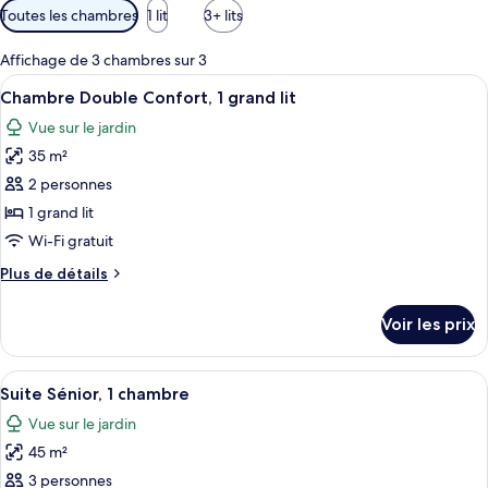
Filtres
Toutes les chambres
1 lit
3+ lits
disponibles
pour
Affichage de 3 chambres sur 3
les
Afficher
Une chambre à coucher comprenant un li
5
Chambre Double Confort, 1 grand lit
chambres
toutes
Vue sur le jardin
les
35 m²
photos
pour
2 personnes
ce
1 grand lit
type
Wi-Fi gratuit
de
Plus
Plus de détails
chambre :
de
Chambre
détails
Voir les prix
sur
Double
le
Confort,
type
Afficher
Suite Sénior, 1 chambre | Minibar, cof
1
7
de
Suite Sénior, 1 chambre
toutes
grand
chambre
Vue sur le jardin
Chambre
les
lit
Double
45 m²
photos
Confort,
pour
3 personnes
1