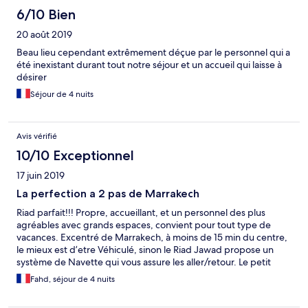
6/10 Bien
20 août 2019
Beau lieu cependant extrêmement déçue par le personnel qui a
été inexistant durant tout notre séjour et un accueil qui laisse à
désirer
Séjour de 4 nuits
Avis vérifié
10/10 Exceptionnel
17 juin 2019
La perfection a 2 pas de Marrakech
Riad parfait!!! Propre, accueillant, et un personnel des plus
agréables avec grands espaces, convient pour tout type de
vacances. Excentré de Marrakech, à moins de 15 min du centre,
le mieux est d’etre Véhiculé, sinon le Riad Jawad propose un
système de Navette qui vous assure les aller/retour. Le petit
déjeuner est copieux, et la nourriture y est très bonne. Étant
Fahd, séjour de 4 nuits
lassé des hôtels bruyants du centre où des piscines à l’ombre, ici
tout était parfait! Un grand merci.