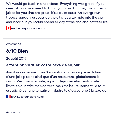
We would go back in a heartbeat. Everything was great. If you
need alcohol, you need to bring your own but they blend fresh
juices for you that are great. It's a quiet oasis. An overgrown
tropical garden just outside the city. It's a taxi ride into the city
and back but you could spend all day at the riad and not feel like
you're missing anything. The staff is warm, inviting and
michel, séjour de 7 nuits
authentic.
Avis vérifié
6/10 Bien
26 août 2019
attention vérifier votre taxe de séjour
Ayant séjourné avec mes 3 enfants dans ce complexe dotée
d'une jolie piscine ainsi que d'un restaurant, globalement le
séjour s'est bien déroulé, le petit déjeuner était parfois vite
limité en quantité mais correct, mais malheureusement, le tout
est gâché par une tentative maladroite d'escocrerie à la taxe de
séjour, en effet celle-ci ne s'applique que pour les adultes et
FARID, séjour de 5 nuits
enfants de plus de 13 ans, néanmoins on aura essayé de me faire
payer pour 4 personnes, finalement on cède pour 2 (je suis le
seul adulte à séjourner dans la chambre!). Bref, je suis déçu de
Avis vérifié
cette mentalité. N'y retournerai pas.