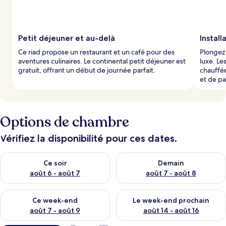
Petit déjeuner et au-delà
Instal
Ce riad propose un restaurant et un café pour des
Plongez 
aventures culinaires. Le continental petit déjeuner est
luxe. Le
gratuit, offrant un début de journée parfait.
chauffée
et de pa
Options de chambre
Vérifiez la disponibilité pour ces dates.
Vérifier la disponibilité pour ce soir août 6 - août 7
Vérifier la disponibilité pour 
Ce soir
Demain
août 6 - août 7
août 7 - août 8
Vérifier la disponibilité pour ce week-end août 7 - août 9
Vérifier la disponibilité pour 
Ce week-end
Le week-end prochain
août 7 - août 9
août 14 - août 16