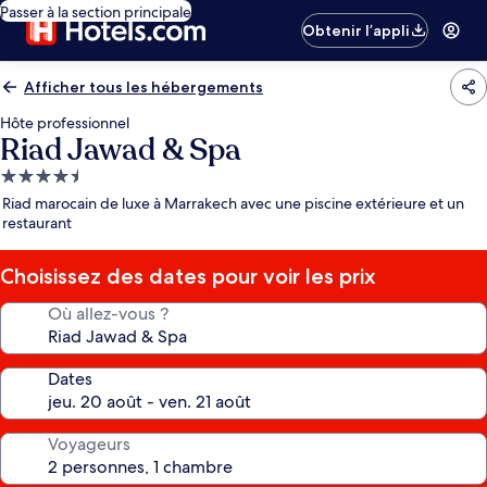
Passer à la section principale
Obtenir l’appli
Afficher tous les hébergements
Hôte professionnel
Riad Jawad & Spa
Hébergement
4.5 étoiles
Riad marocain de luxe à Marrakech avec une piscine extérieure et un
restaurant
Choisissez des dates pour voir les prix
Où allez-vous ?
Dates
Voyageurs