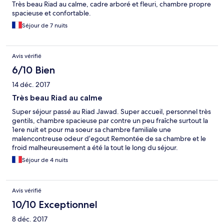
Très beau Riad au calme, cadre arboré et fleuri, chambre propre
spacieuse et confortable.
Séjour de 7 nuits
Avis vérifié
6/10 Bien
14 déc. 2017
Très beau Riad au calme
Super séjour passé au Riad Jawad. Super accueil, personnel très
gentils, chambre spacieuse par contre un peu fraîche surtout la
1ere nuit et pour ma soeur sa chambre familiale une
malencontreuse odeur d’egout Remontée de sa chambre et le
froid malheureusement a été la tout le long du séjour.
Heureusement pour nous 2 chauffages nous ont étés installés le
Séjour de 4 nuits
séjour a été bien plus meilleur. Petit déjeuner copieux à la
demande. Attention Riad un peu éloigné mais une navette est
proposée pour vous amener en centre ville en journée jusqu à
Avis vérifié
18h. Après c’est moyennant une somme d’argent. Mais dans
l’ensemble tout a été agréable le cadre est vraiment
10/10 Exceptionnel
magnifique. Je recommande car le personnel est tellement
8 déc. 2017
gentil que votre séjour est bien plus agréable malgré les petits