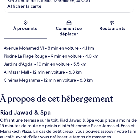
Km 3 Route de l'Ourika, Marrakech, 40000
Afficher la carte
Carte
À proximité
Comment se
Restaurants
déplacer
Avenue Mohamed VI
- 8 min en voiture
- 4.1 km
Piscine La Plage Rouge
- 9 min en voiture
- 4.0 km
Jardins d'Agdal
- 10 min en voiture
- 5.5 km
Al Mazar Mall
- 12 min en voiture
- 6.3 km
Cinéma Megarama
- 12 min en voiture
- 6.3 km
À propos de cet hébergement
Riad Jawad & Spa
Offrant une terrasse sur le toit, Riad Jawad & Spa vous place à moins de
15 minutes de route de points d'intérêt comme Place Jemaa el-Fnaa et
Marrakech Plaza. En cas de petit creux, vous pouvez assouvir votre faim
au café, avant d'aller vous prélasser le temps de massages,