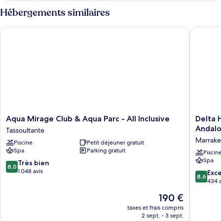
chambre
type
Hébergements similaires
de
chambre
Aqua Mirage Club & Aqua Parc - All Inclusive
Delta Ho
Suite
Deluxe,
1
chambre
Aqua
Delta
Aqua Mirage Club & Aqua Parc - All Inclusive
Delta 
Mirage
Hotels
Andal
Tassoultante
Club
by
Marrak
Piscine
Petit déjeuner gratuit
&
Marriot
Spa
Parking gratuit
Aqua
Marrake
Piscin
Spa
Parc
Eden
8.0
Très bien
8,0
-
Andalou
sur
1 048 avis
8.6
Exce
8,6
All
Marrake
10,
sur
434 a
Inclusive
Très
10,
Le
190 €
Tassoultante
bien,
Excellen
nouveau
1 048 avis
434 avis
taxes et frais compris
prix
2 sept. - 3 sept.