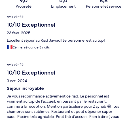
9,0
6,6
8,8
Propreté
Emplacement
Personnel et service
Avis
Avis vérifié
10/10 Exceptionnel
23 févr. 2025
Excellent séjour au Riad Jawad! Le personnel est au top!
Céline, séjour de 3 nuits
Avis vérifié
10/10 Exceptionnel
3 oct. 2024
Séjour incroyable
Je vous recommande activement ce riad. Le personnel est
vraiment au top de l’accueil, en passant par le restaurant,
comme à la réception. Mention particulière pour Zaynab 😃. Les
chambres sont sublimes. Restaurant et petit déjeuner super
aussi. Piscine très agréable. Petit thé d’accueil. Rien à dire ( vous
pourrez aussi faire la rencontre de Fiona et Rio qui eux aussi vous
accueilleront avec grand plaisir 🐾)