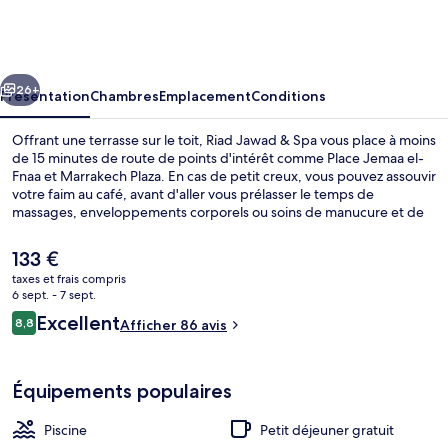
Jawad
&
Spa
cédent
Suivant
26+
Présentation
Chambres
Emplacement
Conditions
Offrant une terrasse sur le toit, Riad Jawad & Spa vous place à moins
de 15 minutes de route de points d'intérêt comme Place Jemaa el-
Fnaa et Marrakech Plaza. En cas de petit creux, vous pouvez assouvir
votre faim au café, avant d'aller vous prélasser le temps de
massages, enveloppements corporels ou soins de manucure et de
pédicure. Ce riad marocain de luxe vous offre en outre une piscine
extérieure, un hammam et un jardin.
Le
133 €
prix
taxes et frais compris
actuel
6 sept. - 7 sept.
Intérieur
est
Avis
Excellent
8,8
Afficher 86 avis
de
8,8 sur 10
voyageurs
133 €.
Équipements populaires
Piscine
Petit déjeuner gratuit