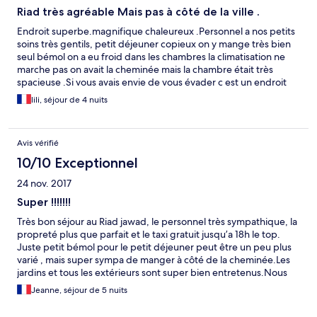
tracas
Riad très agréable Mais pas à côté de la ville .
Endroit superbe.magnifique chaleureux .Personnel a nos petits
soins très gentils, petit déjeuner copieux on y mange très bien
seul bémol on a eu froid dans les chambres la climatisation ne
marche pas on avait la cheminée mais la chambre était très
spacieuse .Si vous avais envie de vous évader c est un endroit
très paisible une architecture superbe avec une végétation
lili, séjour de 4 nuits
éblouissante .
Avis vérifié
10/10 Exceptionnel
24 nov. 2017
Super !!!!!!!
Très bon séjour au Riad jawad, le personnel très sympathique, la
propreté plus que parfait et le taxi gratuit jusqu’a 18h le top.
Juste petit bémol pour le petit déjeuner peut être un peu plus
varié , mais super sympa de manger à côté de la cheminée.Les
jardins et tous les extérieurs sont super bien entretenus.Nous
avons eu la chance de passer la semaine en maillot ( 28 degrés).
Jeanne, séjour de 5 nuits
La seule chose qui manque c’est la piscine chauffée et là plus
rien à dire. En tout cas un grand merci pour tout. 👍