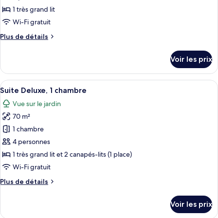
ce
grand
1 très grand lit
lit
type
Wi-Fi gratuit
de
Plus
Plus de détails
chambre :
de
Suite
détails
Voir les prix
sur
Sénior,
le
1
type
Afficher
Une chambre spacieuse avec un grand l
chambre
5
de
Suite Deluxe, 1 chambre
toutes
chambre
Vue sur le jardin
Suite
les
Sénior,
70 m²
photos
1
pour
1 chambre
chambre
ce
4 personnes
type
1 très grand lit et 2 canapés-lits (1 place)
de
Wi-Fi gratuit
chambre :
Plus
Plus de détails
Suite
de
Deluxe,
détails
Voir les prix
1
sur
le