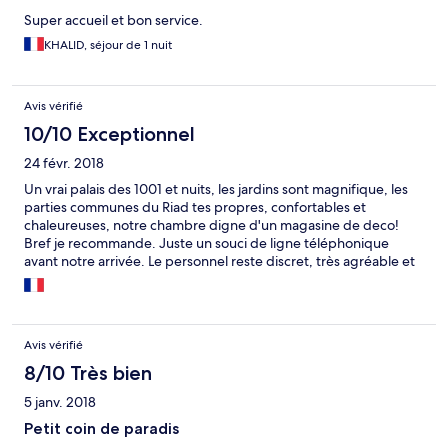
Super accueil et bon service.
KHALID, séjour de 1 nuit
Avis vérifié
10/10 Exceptionnel
24 févr. 2018
Un vrai palais des 1001 et nuits, les jardins sont magnifique, les
parties communes du Riad tes propres, confortables et
chaleureuses, notre chambre digne d'un magasine de deco!
Bref je recommande. Juste un souci de ligne téléphonique
avant notre arrivée. Le personnel reste discret, très agréable et
attentif. L'environnement extérieur n'est pas joli mais l'hôtel met
à disposition une navette gratuite pour aller dans la médina. Je
recommande fortement.
Avis vérifié
8/10 Très bien
5 janv. 2018
Petit coin de paradis