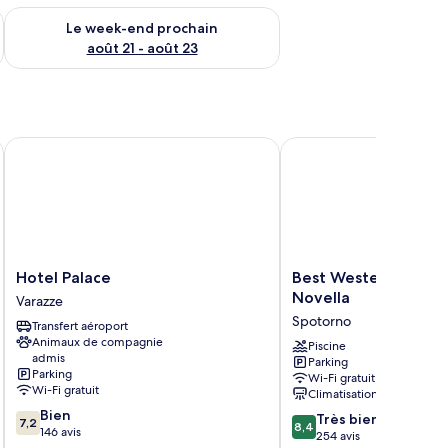
-end août 14 - août 16
Vérifier la disponibilité pour le week-end prochain août 21 - 
Le week-end prochain
août 21 - août 23
Hotel Palace
Best Western Hotel Ac
Hotel
Best
Hotel Palace
Best Western Hotel
Palace
Western
Novella
Varazze
Varazze
Hotel
Spotorno
Transfert aéroport
Acqua
Animaux de compagnie
Novella
Piscine
admis
Parking
Spotorno
Parking
Wi-Fi gratuit
Wi-Fi gratuit
Climatisation
7.2
Bien
8.4
Très bien
7,2
8,4
sur
146 avis
sur
254 avis