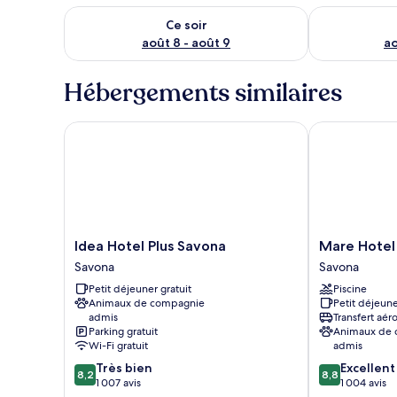
Vérifier la disponibilité pour ce soir août 8 - août 9
Vérifier la di
Ce soir
août 8 - août 9
ao
Hébergements similaires
Idea Hotel Plus Savona
Mare Hotel
Idea
Mare
Idea Hotel Plus Savona
Mare Hotel
Hotel
Hotel
Savona
Savona
Plus
Savona
Petit déjeuner gratuit
Piscine
Savona
Animaux de compagnie
Petit déjeune
Savona
admis
Transfert aér
Parking gratuit
Animaux de
Wi-Fi gratuit
admis
8.2
8.8
Très bien
Excellent
8,2
8,8
sur
sur
1 007 avis
1 004 avis