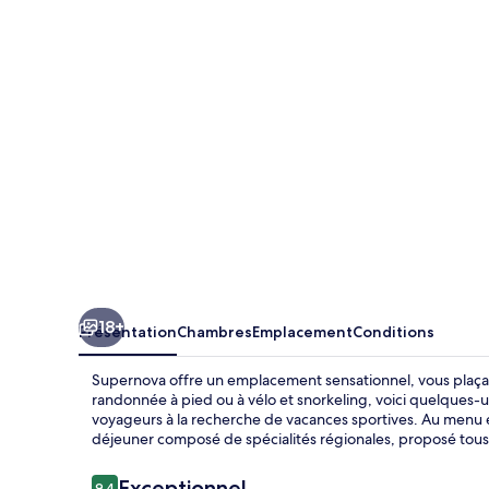
18+
Présentation
Chambres
Emplacement
Conditions
Supernova offre un emplacement sensationnel, vous plaçan
randonnée à pied ou à vélo et snorkeling, voici quelques-un
voyageurs à la recherche de vacances sportives. Au menu é
déjeuner composé de spécialités régionales, proposé tous le
Avis
Exceptionnel
9,4