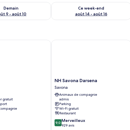
sponibilité pour demain août 9 - août 10
Vérifier la disponibilité pour ce week
Demain
Ce week-end
ût 9 - août 10
août 14 - août 16
NH Savona Darsena
NH
NH Savona Darsena
Savona
Savona
Darsena
Animaux de compagnie
Savona
r gratuit
admis
oport
Parking
 compagnie
Wi-Fi gratuit
Restaurant
9.0
Merveilleux
9,0
sur
929 avis