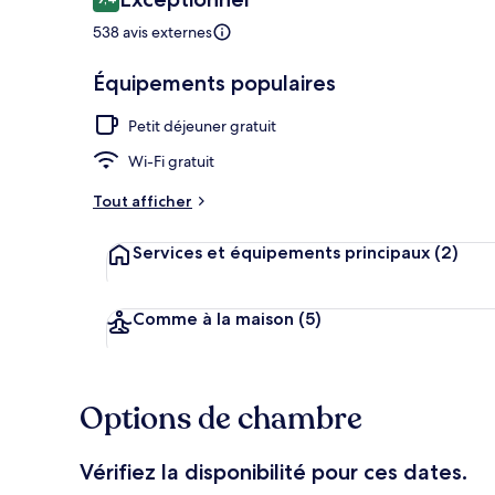
9,4 sur 10
voyageurs
538 avis externes
Chambre Conf
Équipements populaires
Petit déjeuner gratuit
Wi-Fi gratuit
Tout afficher
Services et équipements principaux
(2)
Comme à la maison
(5)
Options de chambre
Vérifiez la disponibilité pour ces dates.