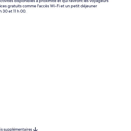
tivités disponibles à proximité et qui raviront les voyageurs
ces gratuits comme l'accès Wi-Fi et un petit déjeuner
 30 et 11 h 00.
rais supplémentaires