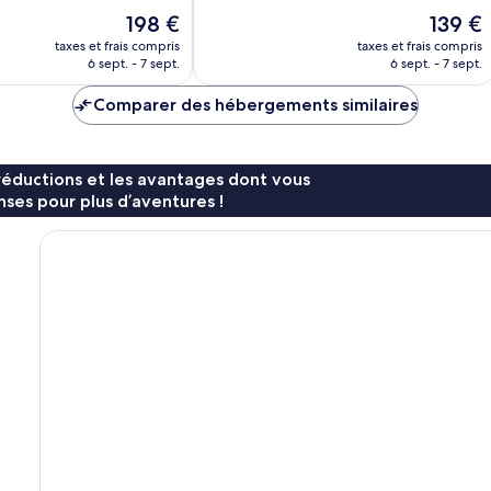
10,
Le
Le
198 €
139 €
Merveilleux,
nouveau
nouveau
929 avis
taxes et frais compris
taxes et frais compris
prix
prix
6 sept. - 7 sept.
6 sept. - 7 sept.
est
est
de
de
Comparer des hébergements similaires
198 €
139 €
réductions et les avantages dont vous
ses pour plus d’aventures !