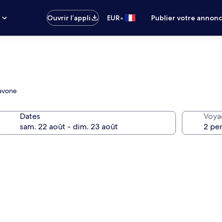
•
s
Ouvrir l’appli
EUR
Publier votre annon
Savone
Dates
Voya