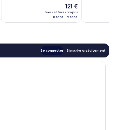
10,
10,
Le
121 €
Bien,
Très
nouveau
146 avis
bien,
taxes et frais compris
tax
prix
8 sept. - 9 sept.
254 avis
est
de
121 €
Se connecter
S’inscrire gratuitement