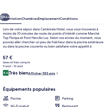
cédent
Suivant
54+
Présentation
Chambres
Emplacement
Conditions
Lors de votre séjour dans Cambirela Hotel, vous vous trouverez à
moins de 10 minutes de route de points d'intérêt comme Marché
Top Floripa et Pont Hercílio Luz. Selon vos envies du moment, vous
pouvez aller chercher un peu de fraîcheur dans la piscine extérieure
ou dans la piscine couverte ou bien satisfaire votre appétit à
l'établissement Salsa Gastronomia, qui sert le petit déjeuner, le
déjeuner et le dîner. Parmi les autres petits avantages de cet
Le
57 €
hébergement figurent une piscine pour enfants, un snack-bar/une
prix
taxes et frais compris
épicerie fine et un jardin.
actuel
9 août - 10 août
Entrée de l’hébergement
est
Avis
Très bien
8,4
Afficher 553 avis
de
8,4 sur 10
voyageurs
57 €.
Équipements populaires
Piscine
Parking
Wi-Fi gratuit
Restaurant