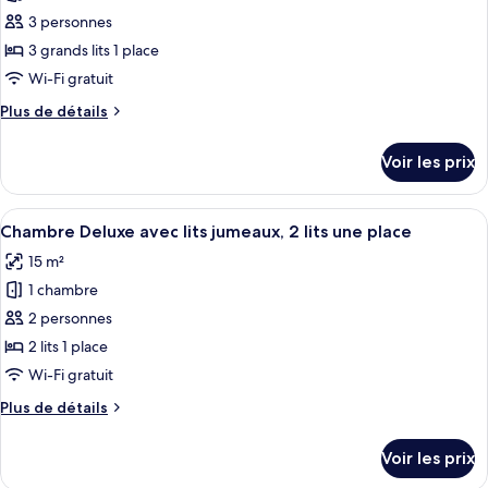
Twin
Room,
pour
3 personnes
2
Beds
ce
Twin
3 grands lits 1 place
Beds
type
Wi-Fi gratuit
de
Plus
Plus de détails
chambre :
de
Chambre
détails
Voir les prix
sur
Triple
le
Deluxe
type
Afficher
Une chambre d’hôtel avec deux lits, u
6
de
Chambre Deluxe avec lits jumeaux, 2 lits une place
toutes
chambre
15 m²
Chambre
les
Triple
1 chambre
photos
Deluxe
pour
2 personnes
ce
2 lits 1 place
type
Wi-Fi gratuit
de
Plus
Plus de détails
chambre :
de
Chambre
détails
Voir les prix
sur
Deluxe
le