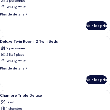
2 personnes
Wi-Fi gratuit
Plus
Plus de détails
de
détails
Voir les prix
sur
le
type
Afficher
Une chambre d’hôtel avec deux lits, un
6
de
Deluxe Twin Room, 2 Twin Beds
toutes
chambre
2 personnes
Chambre
les
2 lits 1 place
photos
pour
Wi-Fi gratuit
ce
Plus
Plus de détails
type
de
détails
de
Voir les prix
sur
chambre :
le
Deluxe
type
Afficher
Une chambre d’hôtel avec deux lits, un
5
Twin
de
Chambre Triple Deluxe
toutes
chambre
Room,
17 m²
Deluxe
les
2
Twin
1 chambre
photos