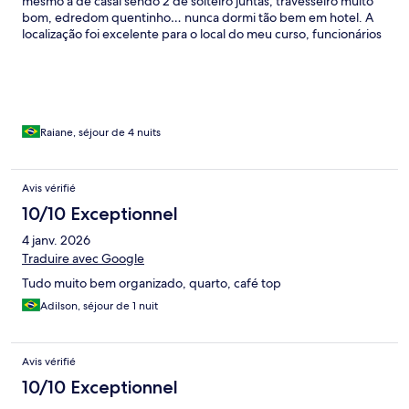
mesmo a de casal sendo 2 de solteiro juntas, travesseiro muito
bom, edredom quentinho… nunca dormi tão bem em hotel. A
localização foi excelente para o local do meu curso, funcionários
educados e solícitos. Única questão que deixou a desejar foi o
contato aqui dentro do aplicativo antes da minha chegada,
poderia melhorar.
Raiane, séjour de 4 nuits
Avis vérifié
10/10 Exceptionnel
4 janv. 2026
Traduire avec Google
Tudo muito bem organizado, quarto, café top
Adilson, séjour de 1 nuit
Avis vérifié
10/10 Exceptionnel