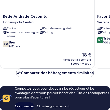
Rede
Favorita
Rede Andrade Cecomtur
Favori
Andrade
Golden
Florianópolis Centro
Serraria
Cecomtur
Hotel
Piscine
Petit déjeuner gratuit
Piscin
Florianópolis
e
Animaux de compagnie
Parking
Parkin
Centro
Eventos
admis
Serraria
8.0
Trè
8,0
7.0
Bien
sur
100 a
7,0
sur
1 612 avis
10,
10,
Très
Le
18 €
Bien,
bien,
nouveau
1 612 avis
taxes et frais compris
100 avis
prix
8 sept. - 9 sept.
est
de
Comparer des hébergements similaires
18 €
Connectez-vous pour découvrir les réductions et les
avantages dont vous pouvez bénéficier. Plus de récompenses
pour plus d’aventures !
Se connecter
S’inscrire gratuitement