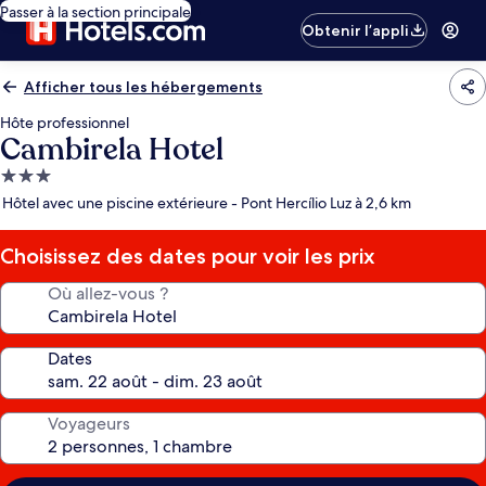
Passer à la section principale
Obtenir l’appli
Afficher tous les hébergements
Hôte professionnel
Cambirela Hotel
Hébergement
3.0 étoiles
Hôtel avec une piscine extérieure - Pont Hercílio Luz à 2,6 km
Choisissez des dates pour voir les prix
Où allez-vous ?
Dates
Voyageurs