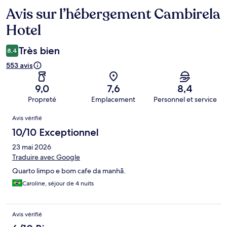
Avis sur l’hébergement Cambirela
Avis
Hotel
Très bien
8,4
553 avis
9,0
7,6
8,4
Propreté
Emplacement
Personnel et service
Avis
Avis vérifié
10/10 Exceptionnel
23 mai 2026
Traduire avec Google
Quarto limpo e bom cafe da manhã.
Caroline, séjour de 4 nuits
Avis vérifié