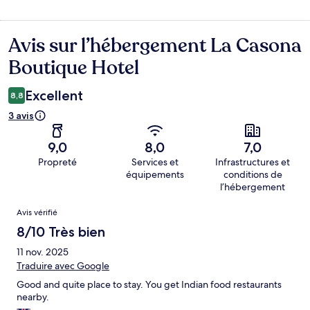
Avis sur l’hébergement La Casona
Avis
Boutique Hotel
Excellent
8,8
3 avis
9,0
8,0
7,0
Propreté
Services et
Infrastructures et
équipements
conditions de
l’hébergement
Avis
Avis vérifié
8/10 Très bien
11 nov. 2025
Traduire avec Google
Good and quite place to stay. You get Indian food restaurants
nearby.