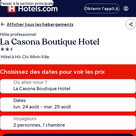
Passer à la section principale
Obtenir l’appli
Afficher tous les hébergements
Hôte professionnel
La Casona Boutique Hotel
Hébergement
2.5 étoiles
Hôtel à Hô-Chi-Minh-Ville
Choisissez des dates pour voir les prix
Où allez-vous ?
Dates
Voyageurs