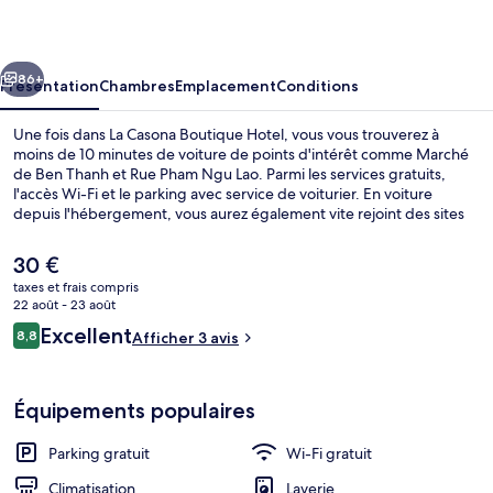
Boutique
Hotel
cédent
Suivant
86+
Présentation
Chambres
Emplacement
Conditions
Une fois dans La Casona Boutique Hotel, vous vous trouverez à
moins de 10 minutes de voiture de points d'intérêt comme Marché
de Ben Thanh et Rue Pham Ngu Lao. Parmi les services gratuits,
l'accès Wi-Fi et le parking avec service de voiturier. En voiture
depuis l'hébergement, vous aurez également vite rejoint des sites
comme Centre commercial Saigon Square et Rue commerçante Bui
Vien.
Le
30 €
prix
taxes et frais compris
actuel
22 août - 23 août
Extérieur
est
Avis
Excellent
8,8
Afficher 3 avis
de
8,8 sur 10
voyageurs
30 €.
Équipements populaires
Parking gratuit
Wi-Fi gratuit
Climatisation
Laverie