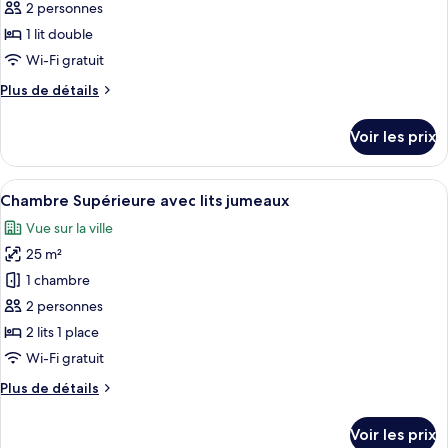
ce
2 personnes
type
1 lit double
de
Wi-Fi gratuit
chambre :
Plus
Plus de détails
Chambre
de
Double
détails
Voir les prix
Supérieure
sur
le
type
Afficher
Une chambre d’hôtel avec deux lits, un
13
de
Chambre Supérieure avec lits jumeaux
toutes
chambre
Vue sur la ville
Chambre
les
Double
25 m²
photos
Supérieure
pour
1 chambre
ce
2 personnes
type
2 lits 1 place
de
Wi-Fi gratuit
chambre :
Plus
Plus de détails
Chambre
de
Supérieure
détails
Voir les prix
avec
sur