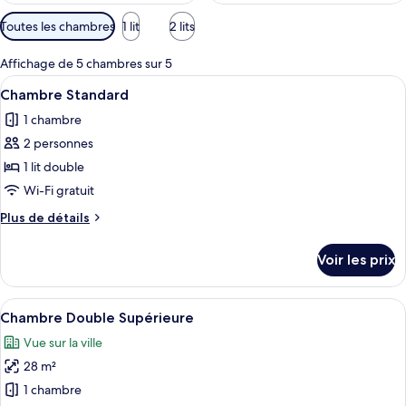
Filtres
Toutes les chambres
1 lit
2 lits
disponibles
pour
Affichage de 5 chambres sur 5
les
Afficher
Une chambre à coucher comprenant un l
17
Chambre Standard
chambres
toutes
1 chambre
les
2 personnes
photos
pour
1 lit double
ce
Wi-Fi gratuit
type
Plus
Plus de détails
de
de
chambre :
détails
Voir les prix
sur
Chambre
le
Standard
type
Afficher
Une chambre d’hôtel avec un grand lit
16
de
Chambre Double Supérieure
toutes
chambre
Vue sur la ville
Chambre
les
Standard
28 m²
photos
pour
1 chambre