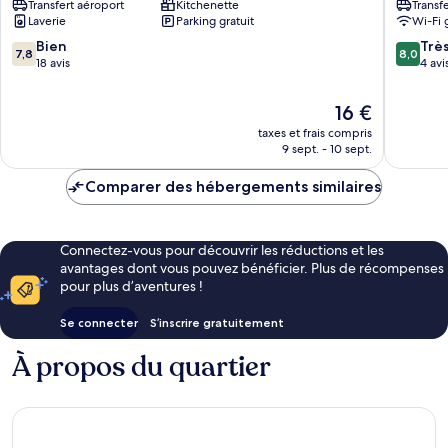
Transfert aéroport
Kitchenette
Transf
Apartments
7e
Laverie
Parking gratuit
Wi-Fi 
7e
arrondi
arrondissement
7.8
8.0
Bien
Trè
7,8
8,0
sur
sur
18 avis
4 avi
10,
10,
Bien,
Très
Le
16 €
18 avis
bien,
nouveau
taxes et frais compris
4 avis
prix
9 sept. - 10 sept.
est
de
Comparer des hébergements similaires
16 €
Connectez-vous pour découvrir les réductions et les
avantages dont vous pouvez bénéficier. Plus de récompenses
pour plus d’aventures !
Se connecter
S’inscrire gratuitement
À propos du quartier