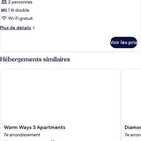
ce
2 personnes
type
1 lit double
de
Wi-Fi gratuit
chambre :
Plus
Plus de détails
Chambre
de
Exécutive
détails
Voir les prix
sur
le
type
Hébergements similaires
de
chambre
Warm Ways 3 Apartments
Diamond
Chambre
Exécutive
Warm
Diamon
Warm Ways 3 Apartments
Diamon
Ways
Boutiqu
7e arrondissement
7e arro
3
Hotel