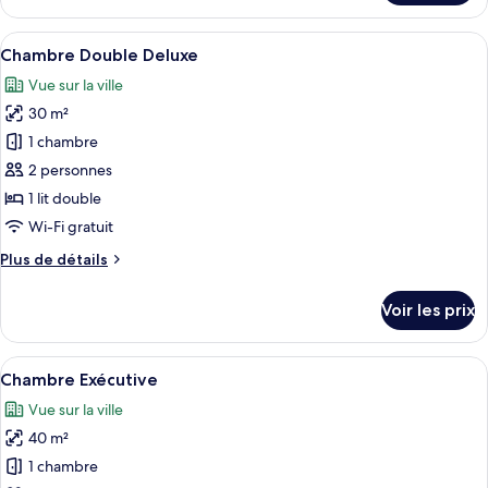
le
lits
type
Afficher
Une chambre d’hôtel avec un grand lit
jumeaux
15
de
Chambre Double Deluxe
toutes
chambre
Vue sur la ville
Chambre
les
Supérieure
30 m²
photos
avec
pour
1 chambre
lits
ce
jumeaux
2 personnes
type
1 lit double
de
Wi-Fi gratuit
chambre :
Plus
Plus de détails
Chambre
de
Double
détails
Voir les prix
Deluxe
sur
le
type
Afficher
Une chambre d’hôtel avec un lit, une t
22
de
Chambre Exécutive
toutes
chambre
Vue sur la ville
Chambre
les
Double
40 m²
photos
Deluxe
pour
1 chambre