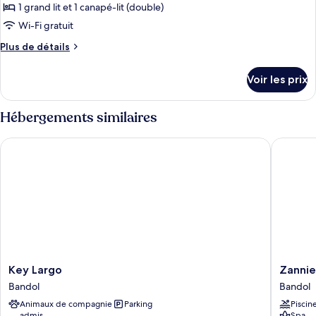
ce
1 grand lit et 1 canapé-lit (double)
type
Wi-Fi gratuit
de
Plus
Plus de détails
chambre :
de
Appartement
détails
Voir les prix
sur
Confort
le
type
Hébergements similaires
de
chambre
Key Largo
Zannier 
Appartement
Confort
Key
Zannier
Key Largo
Zannie
Largo
Île
Bandol
Bandol
Bandol
de
Animaux de compagnie
Parking
Piscin
Bendor
admis
Spa