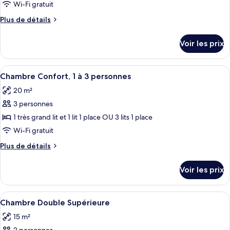
ce
Wi-Fi gratuit
type
Plus
Plus de détails
de
de
chambre :
détails
Voir les prix
sur
Chambre
le
Double
type
Afficher
Une chambre d’hôtel moderne avec un gr
9
de
Chambre Confort, 1 à 3 personnes
toutes
chambre
20 m²
Chambre
les
Double
3 personnes
photos
pour
1 très grand lit et 1 lit 1 place OU 3 lits 1 place
ce
Wi-Fi gratuit
type
Plus
Plus de détails
de
de
chambre :
détails
Voir les prix
sur
Chambre
le
Confort,
type
Afficher
Une chambre d’hôtel moderne avec un g
1
12
de
Chambre Double Supérieure
toutes
chambre
à
15 m²
Chambre
les
3
Confort,