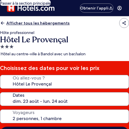
Passer à la section principale
Obtenir l’appli
Afficher tous les hébergements
Hôte professionnel
Hôtel Le Provençal
Hébergement
3.0 étoiles
Hôtel au centre-ville à Bandol avec un bar/salon
Choisissez des dates pour voir les prix
Où allez-vous ?
Dates
Voyageurs