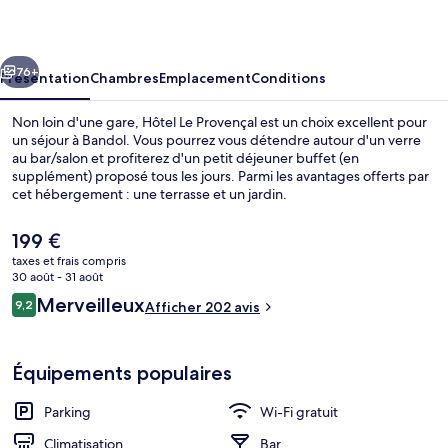
Provençal
cédent
Suivant
76+
Présentation
Chambres
Emplacement
Conditions
Non loin d'une gare, Hôtel Le Provençal est un choix excellent pour
un séjour à Bandol. Vous pourrez vous détendre autour d'un verre
au bar/salon et profiterez d'un petit déjeuner buffet (en
supplément) proposé tous les jours. Parmi les avantages offerts par
cet hébergement : une terrasse et un jardin.
Le
199 €
prix
taxes et frais compris
actuel
30 août - 31 août
Vue depuis l’hébergement
est
Avis
Merveilleux
9,2
Afficher 202 avis
de
9,2 sur 10
voyageurs
199 €.
Équipements populaires
Parking
Wi-Fi gratuit
Climatisation
Bar