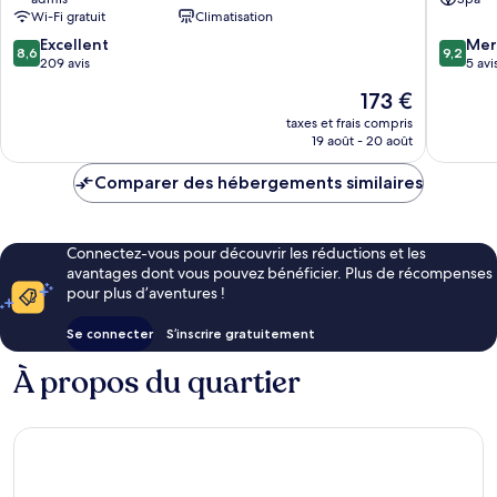
Bandol
Wi-Fi gratuit
Climatisation
8.6
9.2
Excellent
Mer
8,6
9,2
sur
sur
209 avis
5 avi
10,
10,
Le
173 €
Excellent,
Merveill
nouveau
209 avis
5 avis
taxes et frais compris
prix
19 août - 20 août
est
de
Comparer des hébergements similaires
173 €
Connectez-vous pour découvrir les réductions et les
avantages dont vous pouvez bénéficier. Plus de récompenses
pour plus d’aventures !
Se connecter
S’inscrire gratuitement
À propos du quartier