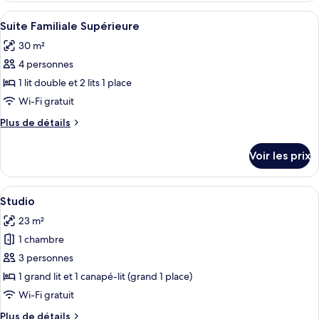
1
type
Afficher
Une chambre d’hôtel avec un grand lit,
grand
6
de
Suite Familiale Supérieure
toutes
chambre
lit
30 m²
Chambre
les
et
Quadruple
4 personnes
photos
1
Deluxe,
pour
1 lit double et 2 lits 1 place
canapé-
1
ce
grand
Wi-Fi gratuit
lit
lit
type
(Family)
Plus
Plus de détails
et
de
de
1
chambre :
détails
canapé-
Voir les prix
sur
Suite
lit
le
(Family)
Familiale
type
Afficher
Une chambre d’hôtel avec un grand lit
Supérieure
6
de
Studio
toutes
chambre
23 m²
Suite
les
Familiale
1 chambre
photos
Supérieure
pour
3 personnes
ce
1 grand lit et 1 canapé-lit (grand 1 place)
type
Wi-Fi gratuit
de
Plus
Plus de détails