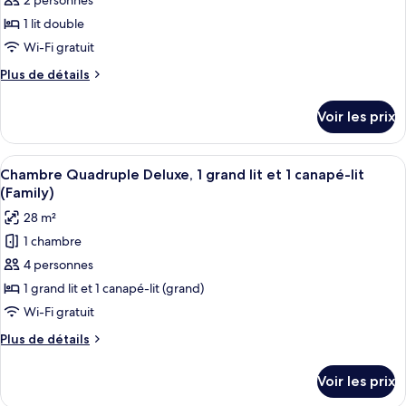
2 personnes
photos
personnes
1
pour
1 lit double
à
ce
3
Wi-Fi gratuit
personnes
type
Plus
Plus de détails
de
de
chambre :
détails
Voir les prix
sur
Chambre
le
Double
type
Afficher
Une chambre à coucher moderne, équipée
Supérieure
4
de
Chambre Quadruple Deluxe, 1 grand lit et 1 canapé-lit
toutes
chambre
(Family)
Chambre
les
28 m²
Double
photos
Supérieure
1 chambre
pour
4 personnes
ce
type
1 grand lit et 1 canapé-lit (grand)
de
Wi-Fi gratuit
chambre :
Plus
Plus de détails
Chambre
de
Quadruple
détails
Voir les prix
sur
Deluxe,
le