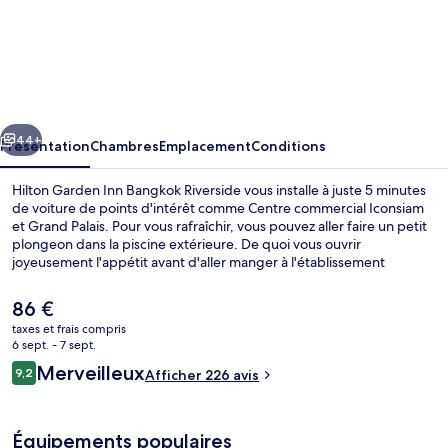
l’hébergement
Hilton
Garden
Inn
Bangkok
cédent
Suivant
Riverside
44+
Présentation
Chambres
Emplacement
Conditions
Hilton Garden Inn Bangkok Riverside vous installe à juste 5 minutes
de voiture de points d'intérêt comme Centre commercial Iconsiam
et Grand Palais. Pour vous rafraîchir, vous pouvez aller faire un petit
plongeon dans la piscine extérieure. De quoi vous ouvrir
joyeusement l'appétit avant d'aller manger à l'établissement
Together & Co, qui vous sert le petit déjeuner, le déjeuner et le
dîner. Parmi les autres petits avantages de cet hébergement
Le
86 €
figurent un bar en bord de piscine, une salle de fitness ouverte 24
prix
taxes et frais compris
h/24, et une piscine pour enfants. Les transports publics se situent à
actuel
6 sept. - 7 sept.
une courte distance à pied : Station Charoen Nakhon est à 3 min et
Petit déjeuner, déjeuner et dîner servis
est
Avis
Station de métro Khlong San, à 7 min.
Merveilleux
9,2
Afficher 226 avis
de
9,2 sur 10
voyageurs
86 €.
Équipements populaires