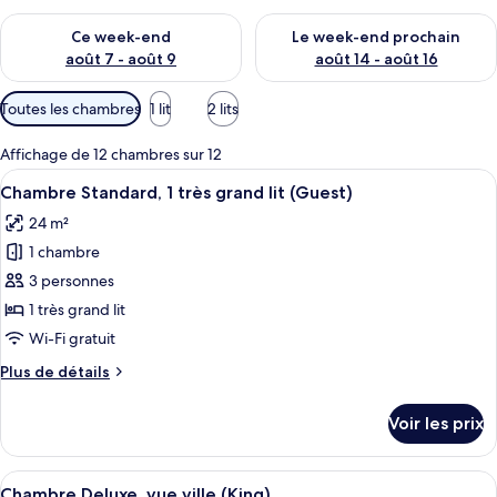
Vérifier la disponibilité pour ce week-end août 7 - août 9
Vérifier la disponibilité pour 
Ce week-end
Le week-end prochain
août 7 - août 9
août 14 - août 16
Filtres
Toutes les chambres
1 lit
2 lits
disponibles
pour
Affichage de 12 chambres sur 12
les
Afficher
Une chambre d’hôtel dotée d’un grand 
6
Chambre Standard, 1 très grand lit (Guest)
chambres
toutes
24 m²
les
1 chambre
photos
pour
3 personnes
ce
1 très grand lit
type
Wi-Fi gratuit
de
Plus
Plus de détails
chambre :
de
Chambre
détails
Voir les prix
sur
Standard,
le
1
type
Afficher
Une chambre d’hôtel avec un grand lit
très
7
de
Chambre Deluxe, vue ville (King)