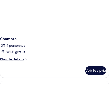
View
Chambre
4 personnes
Wi-Fi gratuit
Plus
Plus de détails
de
détails
Voir les prix
sur
le
type
de
chambre
Chambre