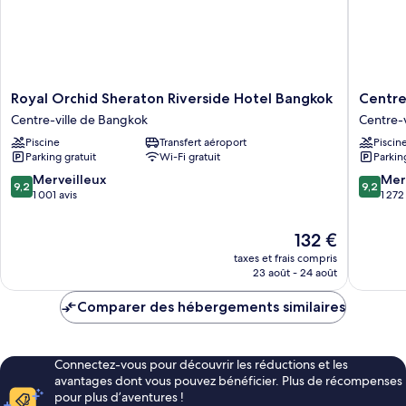
Royal
Centre
Royal Orchid Sheraton Riverside Hotel Bangkok
Centre
Orchid
Point
Centre-ville de Bangkok
Centre-
Sheraton
Plus
Piscine
Transfert aéroport
Piscin
Riverside
Hotel
Parking gratuit
Wi-Fi gratuit
Parkin
Hotel
Silom
Bangkok
Centre-
9.2
9.2
Merveilleux
Mer
9,2
9,2
Centre-
ville
sur
sur
1 001 avis
1 272
ville
de
10,
10,
de
Bangko
Merveilleux,
Merveill
Le
132 €
Bangkok
1 001 avis
1 272 avi
nouveau
taxes et frais compris
prix
23 août - 24 août
est
de
Comparer des hébergements similaires
132 €
Connectez-vous pour découvrir les réductions et les
avantages dont vous pouvez bénéficier. Plus de récompenses
pour plus d’aventures !