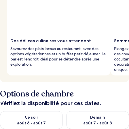
Des délices culinaires vous attendent
Sommei
Savourez des plats locaux au restaurant, avec des
Plongez
options végétariennes et un buffet petit déjeuner. Le
des coue
bar est l'endroit idéal pour se détendre après une
occulta
exploration.
décorati
unique.
Options de chambre
Vérifiez la disponibilité pour ces dates.
Vérifier la disponibilité pour ce soir août 6 - août 7
Vérifier la disponibilité pour 
Ce soir
Demain
août 6 - août 7
août 7 - août 8