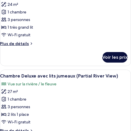
Deluxe
24 m²
photos
Room
pour
1 chambre
River
ce
View
3 personnes
type
1 très grand lit
de
Wi-Fi gratuit
chambre :
Plus
Plus de détails
Chambre
de
Deluxe,
détails
Voir les prix
1
sur
le
très
type
Afficher
Une chambre d’hôtel dotée d’une grande
grand
6
de
Chambre Deluxe avec lits jumeaux (Partial River View)
toutes
lit
chambre
Vue sur la rivière / le fleuve
Chambre
les
(Partial
Deluxe,
27 m²
photos
River
1
pour
View)
1 chambre
très
ce
grand
3 personnes
lit
type
2 lits 1 place
(Partial
de
Wi-Fi gratuit
River
chambre :
View)
Plus
Plus de détails