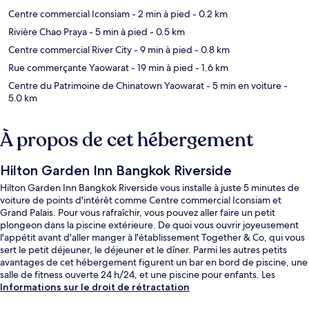
Centre commercial Iconsiam
- 2 min à pied
- 0.2 km
Rivière Chao Praya
- 5 min à pied
- 0.5 km
Centre commercial River City
- 9 min à pied
- 0.8 km
Rue commerçante Yaowarat
- 19 min à pied
- 1.6 km
Centre du Patrimoine de Chinatown Yaowarat
- 5 min en voiture
-
5.0 km
À propos de cet hébergement
Hilton Garden Inn Bangkok Riverside
Hilton Garden Inn Bangkok Riverside vous installe à juste 5 minutes de
voiture de points d'intérêt comme Centre commercial Iconsiam et
Grand Palais. Pour vous rafraîchir, vous pouvez aller faire un petit
plongeon dans la piscine extérieure. De quoi vous ouvrir joyeusement
l'appétit avant d'aller manger à l'établissement Together & Co, qui vous
sert le petit déjeuner, le déjeuner et le dîner. Parmi les autres petits
avantages de cet hébergement figurent un bar en bord de piscine, une
salle de fitness ouverte 24 h/24, et une piscine pour enfants. Les
transports publics se situent à une courte distance à pied : Station
Informations sur le droit de rétractation
Charoen Nakhon est à 3 min et Station de métro Khlong San, à 7 min.