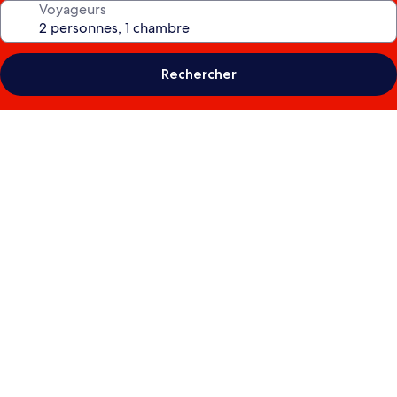
Voyageurs
Rechercher
Galerie
photos
de