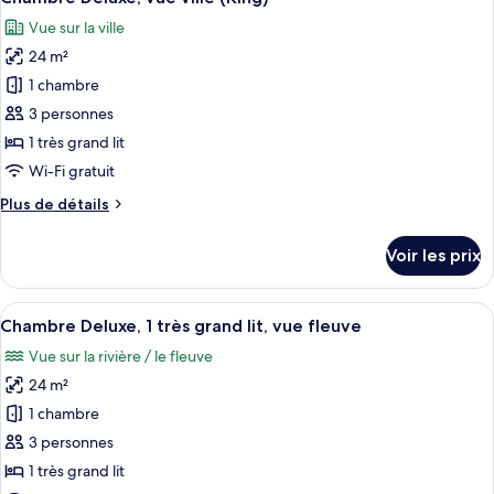
toutes
grand
chambre
Vue sur la ville
Chambre
les
lit
Standard,
24 m²
photos
(Guest)
1
pour
1 chambre
très
ce
grand
3 personnes
lit
type
1 très grand lit
(Guest)
de
Wi-Fi gratuit
chambre :
Plus
Plus de détails
Chambre
de
Deluxe,
détails
Voir les prix
vue
sur
le
ville
type
Afficher
Une chambre d’hôtel moderne, dotée d’
(King)
7
de
Chambre Deluxe, 1 très grand lit, vue fleuve
toutes
chambre
Vue sur la rivière / le fleuve
Chambre
les
Deluxe,
24 m²
photos
vue
pour
1 chambre
ville
ce
(King)
3 personnes
type
1 très grand lit
de