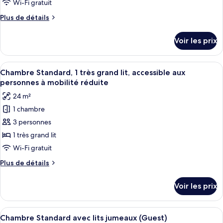
Wi-Fi gratuit
chambre :
Plus
Plus de détails
Chambre
de
Deluxe,
détails
Voir les prix
1
sur
le
très
type
Afficher
Une chambre d’hôtel dotée d’un grand 
grand
6
de
Chambre Standard, 1 très grand lit, accessible aux
toutes
lit,
chambre
personnes à mobilité réduite
Chambre
les
vue
24 m²
Deluxe,
photos
fleuve
1
1 chambre
pour
très
3 personnes
ce
grand
lit,
type
1 très grand lit
vue
de
Wi-Fi gratuit
fleuve
chambre :
Plus
Plus de détails
Chambre
de
Standard,
détails
Voir les prix
sur
1
le
très
type
Afficher
Une chambre d’hôtel avec deux lits, un
grand
4
de
Chambre Standard avec lits jumeaux (Guest)