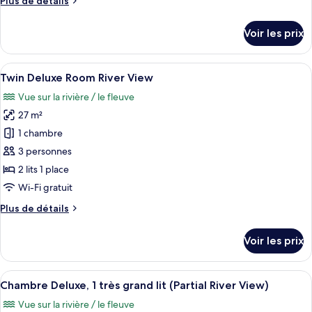
Plus de détails
Twin
de
Deluxe
détails
Voir les prix
Room
sur
le
City
type
Afficher
Une chambre d’hôtel avec deux lits, un
View
8
de
Twin Deluxe Room River View
toutes
chambre
Vue sur la rivière / le fleuve
Twin
les
Deluxe
27 m²
photos
Room
pour
1 chambre
City
ce
View
3 personnes
type
2 lits 1 place
de
Wi-Fi gratuit
chambre :
Plus
Plus de détails
Twin
de
Deluxe
détails
Voir les prix
Room
sur
le
River
type
Afficher
Une chambre d’hôtel comprenant un lit
View
7
de
Chambre Deluxe, 1 très grand lit (Partial River View)
toutes
chambre
Vue sur la rivière / le fleuve
Twin
les