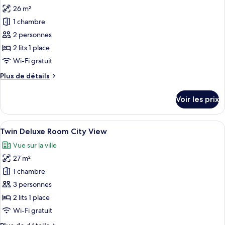
toutes
chambre
lit,
26 m²
Chambre
les
accessible
Standard,
1 chambre
photos
aux
1
pour
2 personnes
personnes
très
ce
grand
2 lits 1 place
à
lit,
type
mobilité
Wi-Fi gratuit
accessible
de
réduite
aux
Plus
Plus de détails
chambre :
personnes
de
Chambre
à
détails
Voir les prix
mobilité
sur
Standard
réduite
le
avec
type
Afficher
Une chambre d’hôtel avec deux lits, un
lits
6
de
Twin Deluxe Room City View
toutes
jumeaux
chambre
Vue sur la ville
Chambre
les
(Guest)
Standard
27 m²
photos
avec
pour
1 chambre
lits
ce
jumeaux
3 personnes
(Guest)
type
2 lits 1 place
de
Wi-Fi gratuit
chambre :
Plus