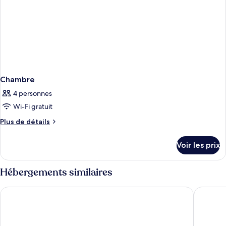
Chambre
4 personnes
Wi-Fi gratuit
Plus
Plus de détails
de
détails
Voir les prix
sur
le
type
Hébergements similaires
de
chambre
Royal Orchid Sheraton Riverside Hotel Bangkok
Centre P
Chambre