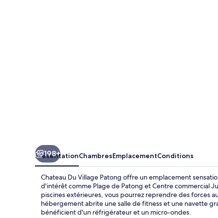
Du
Village
Patong
198+
Présentation
Chambres
Emplacement
Conditions
Chateau Du Village Patong offre un emplacement sensation
d'intérêt comme Plage de Patong et Centre commercial Ju
piscines extérieures, vous pourrez reprendre des forces au 
hébergement abrite une salle de fitness et une navette grat
bénéficient d'un réfrigérateur et un micro-ondes.