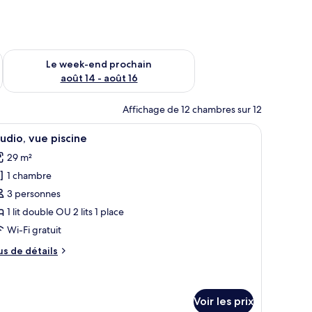
-end août 7 - août 9
Vérifier la disponibilité pour le week-end prochain août 14 - a
Le week-end prochain
août 14 - août 16
Affichage de 12 chambres sur 12
e scène architecturale, et une fenêtre avec des rideaux.
 un tableau historique encadré, une vue sur le paysage urbain à travers de gra
fficher
Une chambre d’hôtel moderne avec un grand li
23
udio, vue piscine
outes
29 m²
s
1 chambre
hotos
our
3 personnes
e
1 lit double OU 2 lits 1 place
ype
Wi-Fi gratuit
e
us
us de détails
hambre :
e
tudio,
tails
r
ue
Voir les prix
iscine