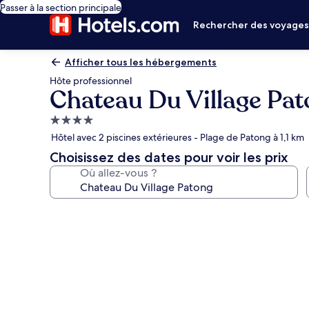
Passer à la section principale
Rechercher des voyage
Afficher tous les hébergements
Hôte professionnel
Chateau Du Village Pa
Hébergement
4.0 étoiles
Hôtel avec 2 piscines extérieures - Plage de Patong à 1,1 km
Choisissez des dates pour voir les prix
Où allez-vous ?
Galerie
photos
de
l’hébergement
Chateau