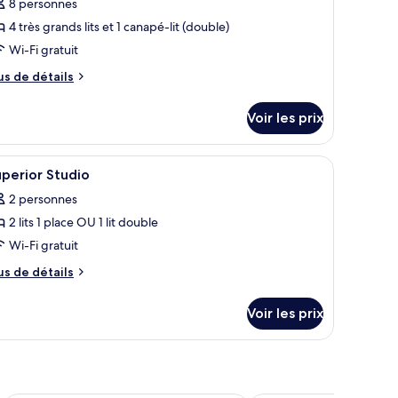
e
8 personnes
ype
4 très grands lits et 1 canapé-lit (double)
e
Wi-Fi gratuit
hambre :
us
us de détails
lla
e
tails
Voir les prix
r
pe
fficher
Mini-bar avec articles gratuits, bureau
18
e
perior Studio
outes
hambre
2 personnes
lla
s
2 lits 1 place OU 1 lit double
hotos
our
Wi-Fi gratuit
e
us
us de détails
ype
e
tails
e
Voir les prix
r
hambre :
uperior
pe
tudio
e
hambre