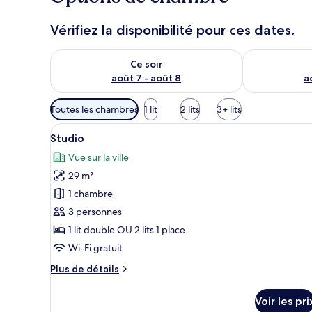
Vérifiez la disponibilité pour ces dates.
Vérifier la disponibilité pour ce soir août 7 - août 8
Vérifier la di
Ce soir
août 7 - août 8
a
Filtres
Toutes les chambres
1 lit
2 lits
3+ lits
disponibles
Afficher
Une chambre d’hôtel avec un gr
pour
12
Studio
toutes
les
Vue sur la ville
les
chambres
29 m²
photos
pour
1 chambre
ce
3 personnes
type
1 lit double OU 2 lits 1 place
de
Wi-Fi gratuit
chambre :
Plus
Plus de détails
Studio
de
détails
Voir les pri
sur