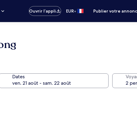
•
s
Ouvrir l’appli
EUR
Publier votre annon
tong
Dates
Voya