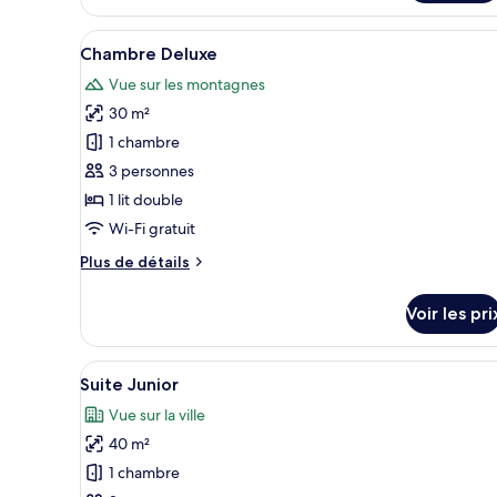
le
type
Afficher
Une chambre d’hôtel avec un gr
6
de
Chambre Deluxe
toutes
chambre
Vue sur les montagnes
Studio
les
30 m²
photos
pour
1 chambre
ce
3 personnes
type
1 lit double
de
Wi-Fi gratuit
chambre :
Plus
Plus de détails
Chambre
de
Deluxe
détails
Voir les pri
sur
le
type
Afficher
Une chambre d’hôtel moderne a
6
de
Suite Junior
toutes
chambre
Vue sur la ville
Chambre
les
Deluxe
40 m²
photos
pour
1 chambre