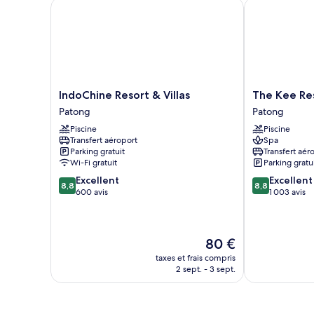
Junior
IndoChine Resort & Villas
The Kee Reso
Suite
IndoChine
The
IndoChine Resort & Villas
The Kee Re
Resort
Kee
Patong
Patong
&
Resort
Piscine
Piscine
Villas
&
Transfert aéroport
Spa
Patong
Spa
Parking gratuit
Transfert aér
Patong
Wi-Fi gratuit
Parking gratu
8.8
8.8
Excellent
Excellent
8,8
8,8
sur
sur
600 avis
1 003 avis
10,
10,
Excellent,
Excellent,
600 avis
1 003 avis
Le
80 €
nouveau
taxes et frais compris
prix
2 sept. - 3 sept.
est
de
80 €