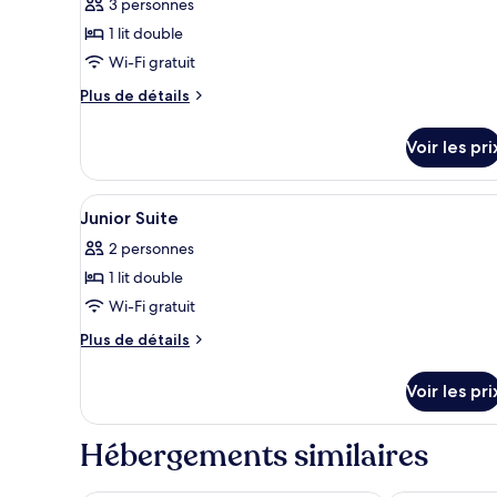
ce
3 personnes
type
1 lit double
de
Wi-Fi gratuit
chambre :
Plus
Plus de détails
Suite
de
Junior
détails
Voir les pri
sur
le
type
Afficher
Mini-bar avec articles gratuits
6
de
Junior Suite
toutes
chambre
2 personnes
Suite
les
Junior
1 lit double
photos
pour
Wi-Fi gratuit
ce
Plus
Plus de détails
type
de
détails
de
Voir les pri
sur
chambre :
le
Junior
type
Hébergements similaires
Suite
de
chambre