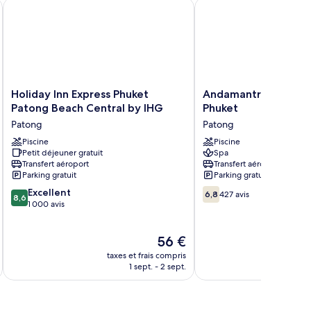
perior
Holiday Inn Express Phuket Patong Beach Central by IHG
Andamantra Resort and 
udio
Holiday
Andamantra
Holiday Inn Express Phuket
Andamantra Resort a
Inn
Resort
Patong Beach Central by IHG
Phuket
Express
and
Patong
Patong
Phuket
Villa
Patong
Piscine
Phuket
Piscine
Petit déjeuner gratuit
Spa
Beach
Patong
Transfert aéroport
Transfert aéroport
Central
Parking gratuit
Parking gratuit
by
8.6
6.8
IHG
Excellent
6,8
427 avis
8,6
sur
sur
Patong
1 000 avis
10,
10,
Excellent,
427 avis
Le
56 €
1 000 avis
u
nouveau
taxes et frais compris
tax
prix
1 sept. - 2 sept.
est
de
56 €