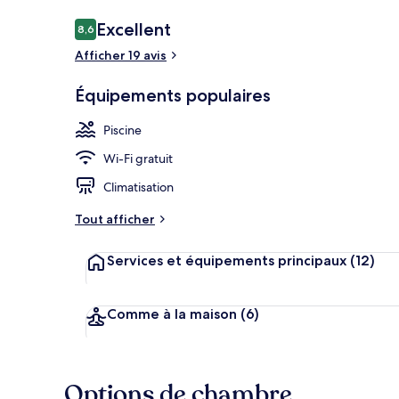
Avis
Excellent
8,6
8,6 sur 10
voyageurs
Afficher 19 avis
Extérieur
Équipements populaires
Piscine
Wi-Fi gratuit
Climatisation
Tout afficher
Services et équipements principaux
(12)
Comme à la maison
(6)
Options de chambre