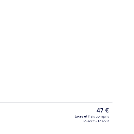
xe, vue piscine | Vue de la chambre
2 piscines extérieures
Le
47 €
prix
taxes et frais compris
actuel
16 août - 17 août
Réception
est
de