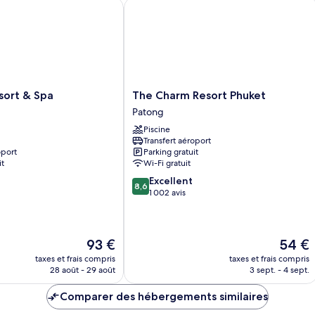
Chateau
Su
rt & Spa
The Charm Resort Phuket
Suite
St
The
sort & Spa
The Charm Resort Phuket
Charm
Patong
Resort
Piscine
Phuket
Transfert aéroport
Patong
oport
Parking gratuit
it
Wi-Fi gratuit
8.6
Excellent
8,6
sur
1 002 avis
10,
Excellent,
1 002 avis
Le
Le
93 €
54 €
nouveau
nouvea
taxes et frais compris
taxes et frais compris
prix
prix
28 août - 29 août
3 sept. - 4 sept.
est
est
de
de
Comparer des hébergements similaires
93 €
54 €