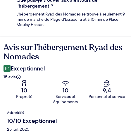
Que puis-je trouver aux alentours de
l'hébergement ?
L'hébergement Ryad des Nomades se trouve à seulement 9
min de marche de Plage d'Essaouira et à 10 min de Place
Moulay Hassan.
Avis sur l’hébergement Ryad des
Avis
Nomades
Exceptionnel
9,4
15 avis
10
10
9,4
Propreté
Services et
Personnel et service
équipements
Avis
Avis vérifié
10/10 Exceptionnel
25 juil. 2025