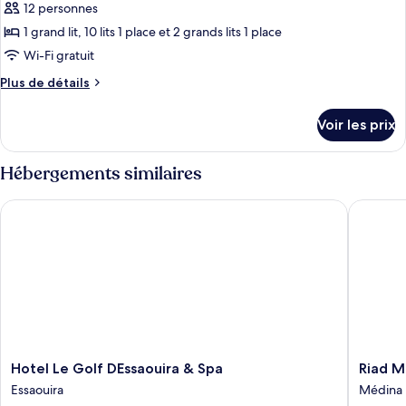
Deluxe
12 personnes
photos
(Berbere)
pour
1 grand lit, 10 lits 1 place et 2 grands lits 1 place
ce
Wi-Fi gratuit
type
Plus
Plus de détails
de
de
chambre :
détails
Voir les prix
sur
Maison
le
Deluxe
type
Hébergements similaires
de
chambre
Hotel Le Golf DEssaouira & Spa
Riad Mi
Maison
Deluxe
Hotel
Riad
Hotel Le Golf DEssaouira & Spa
Riad 
Le
Mimoun
Essaouira
Médina
Golf
Médina