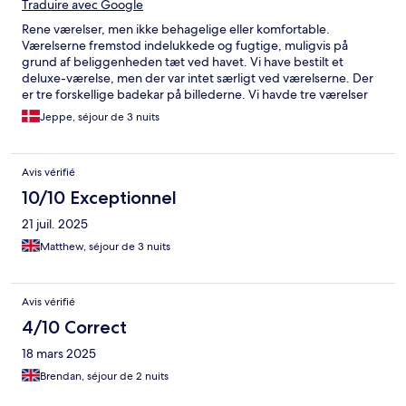
Traduire avec Google
Rene værelser, men ikke behagelige eller komfortable.
Værelserne fremstod indelukkede og fugtige, muligvis på
grund af beliggenheden tæt ved havet. Vi have bestilt et
deluxe-værelse, men der var intet særligt ved værelserne. Der
er tre forskellige badekar på billederne. Vi havde tre værelser
og to badeværelser på vores etage i vores deluxe-
Jeppe, séjour de 3 nuits
værelsesområde uden et badekar. Måske en lidt uvæsentlig
detalje, men misvisende ikke desto mindre. De ansatte
fremstod ikke videre gæstfrie eller oprigtigt imødekommende.
Avis vérifié
10/10 Exceptionnel
21 juil. 2025
Matthew, séjour de 3 nuits
Avis vérifié
4/10 Correct
18 mars 2025
Brendan, séjour de 2 nuits