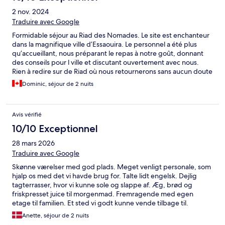
2 nov. 2024
Traduire avec Google
Formidable séjour au Riad des Nomades. Le site est enchanteur
dans la magnifique ville d’Essaouira. Le personnel a été plus
qu’accueillant, nous préparant le repas à notre goût, donnant
des conseils pour l ville et discutant ouvertement avec nous.
Rien à redire sur de Riad où nous retournerons sans aucun doute
avec les enfants dans un futur voyage
Dominic, séjour de 2 nuits
Avis vérifié
10/10 Exceptionnel
28 mars 2026
Traduire avec Google
Skønne værelser med god plads. Meget venligt personale, som
hjalp os med det vi havde brug for. Talte lidt engelsk. Dejlig
tagterrasser, hvor vi kunne sole og slappe af. Æg, brød og
friskpresset juice til morgenmad. Fremragende med egen
etage til familien. Et sted vi godt kunne vende tilbage til.
Anette, séjour de 2 nuits