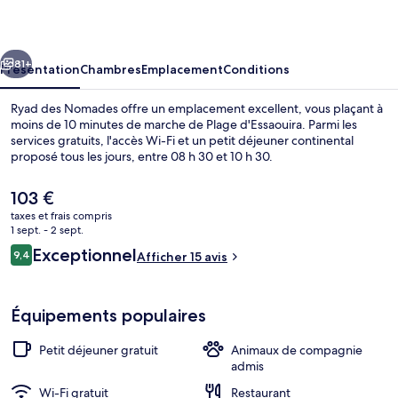
Nomades
cédent
Suivant
81+
Présentation
Chambres
Emplacement
Conditions
Ryad des Nomades offre un emplacement excellent, vous plaçant à
moins de 10 minutes de marche de Plage d'Essaouira. Parmi les
services gratuits, l'accès Wi-Fi et un petit déjeuner continental
proposé tous les jours, entre 08 h 30 et 10 h 30.
Le
103 €
prix
taxes et frais compris
actuel
1 sept. - 2 sept.
est
Avis
Exceptionnel
9,4
Cheminée
Afficher 15 avis
de
9,4 sur 10
voyageurs
103 €.
Équipements populaires
Petit déjeuner gratuit
Animaux de compagnie
admis
Wi-Fi gratuit
Restaurant