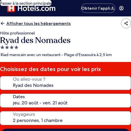
Passer à la section principale
Obtenir l’appli
Afficher tous les hébergements
Hôte professionnel
Ryad des Nomades
Hébergement
4.0 étoiles
Riad marocain avec un restaurant - Plage d'Essaouira à 2,5 km
Choisissez des dates pour voir les prix
Où allez-vous ?
Dates
Voyageurs