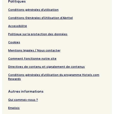
Politiques
l
e
Conditions générales d’utilisation
r
y
Conditions Générales d’Utilisation d’Abritel
C
o
Accessibilité
l
l
Politique sur la protection des données
e
Cookies
c
t
Mentions légales / Nous contacter
i
o
Comment fonctionne notre site
n
Directives de contenu et signalement de contenus
Conditions générales d’utilisation du programme Hotels.com
Rewards
Autres informations
Qui sommes-nous ?
Emplois