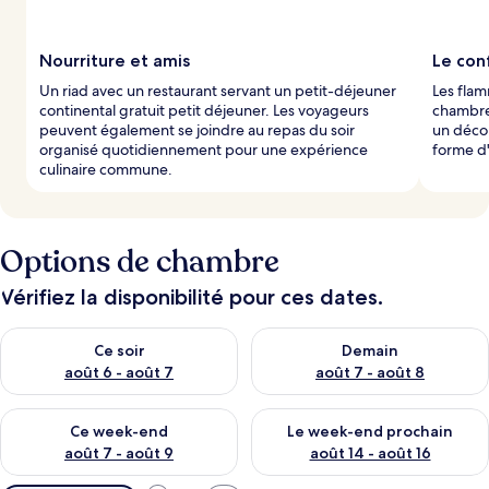
Nourriture et amis
Le con
Un riad avec un restaurant servant un petit-déjeuner
Les fla
continental gratuit petit déjeuner. Les voyageurs
chambre
peuvent également se joindre au repas du soir
un décor
organisé quotidiennement pour une expérience
forme d'
culinaire commune.
Options de chambre
Vérifiez la disponibilité pour ces dates.
Vérifier la disponibilité pour ce soir août 6 - août 7
Vérifier la disponibilité pour 
Ce soir
Demain
août 6 - août 7
août 7 - août 8
Vérifier la disponibilité pour ce week-end août 7 - août 9
Vérifier la disponibilité pour 
Ce week-end
Le week-end prochain
août 7 - août 9
août 14 - août 16