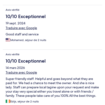
Avis vérifié
10/10 Exceptionnel
19 sept. 2024
Traduire avec Google
Good staff and service
Mohamed, séjour de 2 nuits
Avis vérifié
10/10 Exceptionnel
14 mars 2026
Traduire avec Google
Super friendly staff. Helpful and goes beyond what they are
paid for. We had a chance to meet the owner. And she is nice
lady. Staff can prepare local tagine upon your request and make
your stay very special either you travel alone or with friends /
family. These people take care of you 100% All the best things.
Suggest to stay here whatever the company you are traveling
Edijs, séjour de 2 nuits
with.