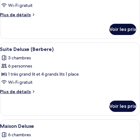
ce
de
Wi-Fi gratuit
la
type
Plus
Plus de détails
Mouette)
de
de
chambre :
détails
Voir les prix
sur
Suite
le
Deluxe
type
Afficher
Un hall d’entrée spacieux avec un plaf
(Mogador)
49
de
Suite Deluxe (Berbere)
toutes
chambre
3 chambres
Suite
les
Deluxe
6 personnes
photos
(Mogador)
pour
1 très grand lit et 4 grands lits 1 place
ce
Wi-Fi gratuit
type
Plus
Plus de détails
de
de
chambre :
détails
Voir les prix
sur
Suite
le
Deluxe
type
Afficher
Un intérieur chaleureux avec un canapé
(Berbere)
19
de
Maison Deluxe
toutes
chambre
6 chambres
Suite
les