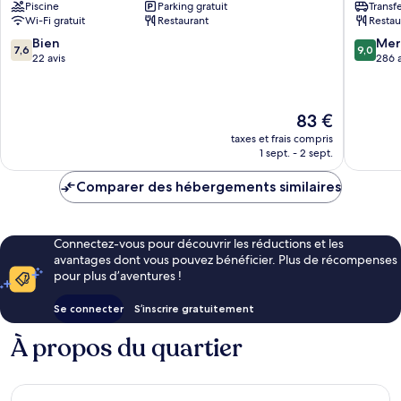
Piscine
Parking gratuit
Transf
DEssaouira
Wi-Fi gratuit
Restaurant
Restau
&
Spa
7.6
9.0
Bien
Mer
7,6
9,0
Essaouira
sur
sur
22 avis
286 a
10,
10,
Bien,
Merveill
22 avis
286 avis
Le
83 €
nouveau
taxes et frais compris
prix
1 sept. - 2 sept.
est
de
Comparer des hébergements similaires
83 €
Connectez-vous pour découvrir les réductions et les
avantages dont vous pouvez bénéficier. Plus de récompenses
pour plus d’aventures !
Se connecter
S’inscrire gratuitement
À propos du quartier