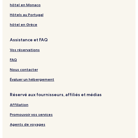
t
i
s
o
o
O
P
r
a
hôtel en Monaco
e
t
u
g
c
l
a
g
l
e
i
a
é
a
m
a
Hôtels au Portugal
s
r
d
a
z
a
b
a
o
n
a
r
o
hôtel en Grèce
T
r
M
n
h
o
d
Assistance et FAQ
a
g
l
a
Vos réservations
a
d
s
o
FAQ
s
r
a
Nous contacter
S
e
Évaluer un hébergement
a
&
Réservé aux fournisseurs, affiliés et médias
S
p
Affiliation
a
-
Promouvoir vos services
M
G
Agents de voyages
a
l