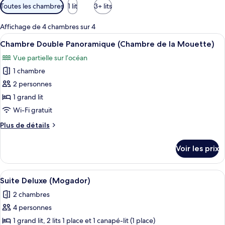
Filtres
Toutes les chambres
1 lit
3+ lits
disponibles
pour
Affichage de 4 chambres sur 4
les
Afficher
Un hall d’entrée spacieux avec un plaf
38
Chambre Double Panoramique (Chambre de la Mouette)
chambres
toutes
Vue partielle sur l’océan
les
1 chambre
photos
pour
2 personnes
ce
1 grand lit
type
Wi-Fi gratuit
de
Plus
Plus de détails
chambre :
de
Chambre
détails
Voir les prix
sur
Double
le
Panoramique
type
Afficher
Un hall d’entrée spacieux avec un plaf
(Chambre
49
de
Suite Deluxe (Mogador)
toutes
de
chambre
2 chambres
Chambre
les
la
Double
4 personnes
photos
Mouette)
Panoramique
pour
1 grand lit, 2 lits 1 place et 1 canapé-lit (1 place)
(Chambre