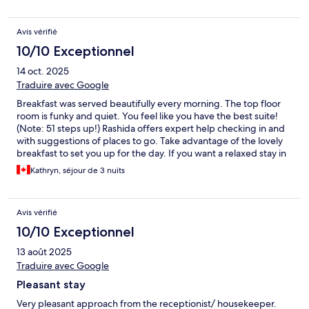
Avis vérifié
10/10 Exceptionnel
14 oct. 2025
Traduire avec Google
Breakfast was served beautifully every morning. The top floor
room is funky and quiet. You feel like you have the best suite!
(Note: 51 steps up!) Rashida offers expert help checking in and
with suggestions of places to go. Take advantage of the lovely
breakfast to set you up for the day. If you want a relaxed stay in
really cool surroundings, this place is for you.
Kathryn, séjour de 3 nuits
Avis vérifié
10/10 Exceptionnel
13 août 2025
Traduire avec Google
Pleasant stay
Very pleasant approach from the receptionist/ housekeeper.