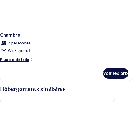
Chambre
2 personnes
Wi-Fi gratuit
Plus
Plus de détails
de
détails
Voir les prix
sur
le
type
Hébergements similaires
de
chambre
Le Mas De Gaujac
Campanil
Chambre