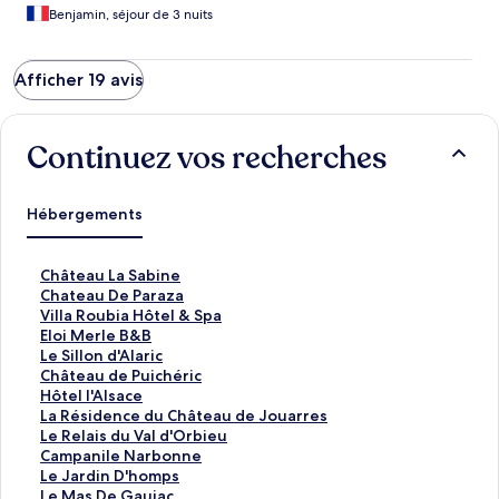
Benjamin, séjour de 3 nuits
Afficher 19 avis
Continuez vos recherches
Hébergements
L
Château La Sabine
i
L
Chateau De Paraza
e
i
L
Villa Roubia Hôtel & Spa
n
e
i
L
Eloi Merle B&B
o
n
e
i
L
Le Sillon d'Alaric
u
o
n
e
i
L
Château de Puichéric
v
u
o
n
e
i
L
Hôtel l'Alsace
r
v
u
o
n
e
i
L
La Résidence du Château de Jouarres
a
r
v
u
o
n
e
i
L
Le Relais du Val d'Orbieu
n
a
r
v
u
o
n
e
i
L
Campanile Narbonne
t
n
a
r
v
u
o
n
e
i
L
Le Jardin D'homps
l
t
n
a
r
v
u
o
n
e
i
L
Le Mas De Gaujac