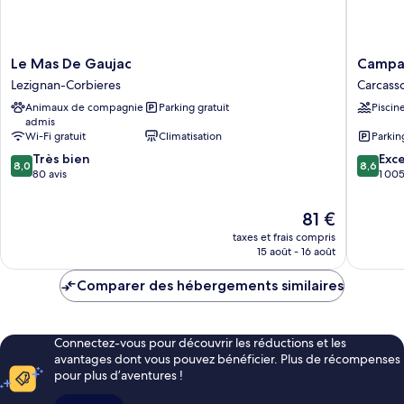
Le
Campani
Le Mas De Gaujac
Campan
Mas
Carcass
Lezignan-Corbieres
Carcass
De
Est
Animaux de compagnie
Parking gratuit
Piscin
Gaujac
La
admis
Lezignan-
Cite
Wi-Fi gratuit
Climatisation
Parkin
Corbieres
Carcass
8.0
8.6
Très bien
Exce
8,0
8,6
sur
sur
80 avis
1 005
10,
10,
Très
Excellen
Le
81 €
bien,
1 005 av
nouveau
taxes et frais compris
80 avis
prix
15 août - 16 août
est
de
Comparer des hébergements similaires
81 €
Connectez-vous pour découvrir les réductions et les
avantages dont vous pouvez bénéficier. Plus de récompenses
pour plus d’aventures !