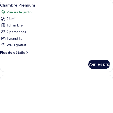
Afficher
Une chambre d’hôtel avec un grand lit,
4
de
Chambre Premium
toutes
chambre
Vue sur le jardin
Chambre
les
Double
26 m²
photos
Premium
pour
1 chambre
ce
2 personnes
type
1 grand lit
de
Wi-Fi gratuit
chambre :
Plus
Plus de détails
Chambre
de
Premium
détails
Voir les prix
sur
le
type
de
chambre
Chambre
Premium