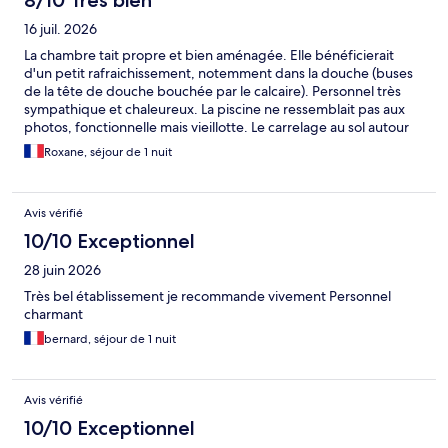
8/10 Très bien
16 juil. 2026
La chambre tait propre et bien aménagée. Elle bénéficierait
d'un petit rafraichissement, notemment dans la douche (buses
de la tête de douche bouchée par le calcaire). Personnel très
sympathique et chaleureux. La piscine ne ressemblait pas aux
photos, fonctionnelle mais vieillotte. Le carrelage au sol autour
de la piscine est un vrai piège en été, il devient brulant au soleil.
Roxane, séjour de 1 nuit
Nid de guêpes juste à coté... je n'ai pas aimé mon passage à la
piscine.
Avis vérifié
10/10 Exceptionnel
28 juin 2026
Très bel établissement je recommande vivement Personnel
charmant
bernard, séjour de 1 nuit
Avis vérifié
10/10 Exceptionnel