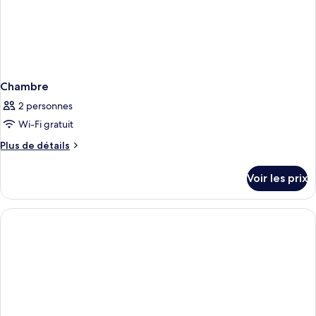
Chambre
2 personnes
Wi-Fi gratuit
Plus
Plus de détails
de
détails
Voir les prix
sur
le
type
de
chambre
Chambre