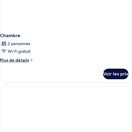
Chambre
2 personnes
Wi-Fi gratuit
Plus
Plus de détails
de
détails
Voir les prix
sur
le
type
de
chambre
Chambre