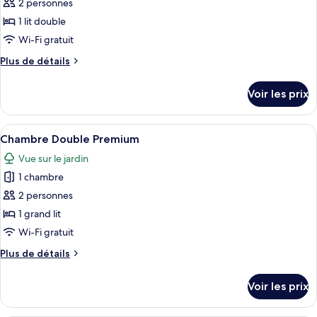
ce
2 personnes
type
1 lit double
de
Wi-Fi gratuit
chambre :
Plus
Plus de détails
Chambre
de
Classique
détails
Voir les prix
sur
le
type
Afficher
Une chambre à coucher avec un lit, un 
5
de
Chambre Double Premium
toutes
chambre
Vue sur le jardin
Chambre
les
Classique
1 chambre
photos
pour
2 personnes
ce
1 grand lit
type
Wi-Fi gratuit
de
Plus
Plus de détails
chambre :
de
Chambre
détails
Voir les prix
sur
Double
le
Premium
type