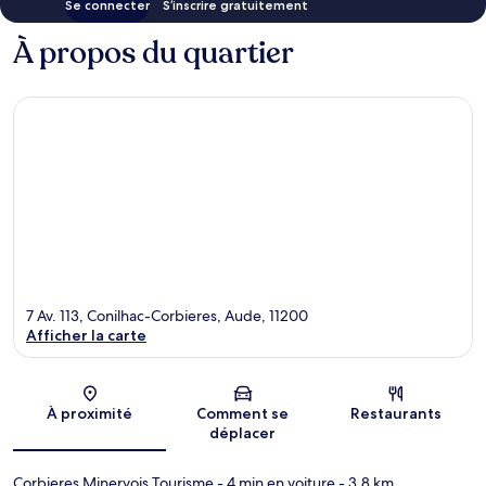
Se connecter
S’inscrire gratuitement
À propos du quartier
7 Av. 113, Conilhac-Corbieres, Aude, 11200
Afficher la carte
Carte
À proximité
Comment se
Restaurants
déplacer
Corbieres Minervois Tourisme
- 4 min en voiture
- 3.8 km