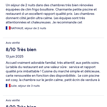
Un séjour de 2 nuits dans des chambres très bien rénovées
équipées de clim frigo bouilloire. Charmante petite piscine et
restaurant d un excellent rapport qualité prix. Les chambres
donnent côté jardin ultra calme. Les équipes sont très
attentionnées et chaleureuses. Je recommande cet
établissement pour un moment de vacances.
NATHALIE, séjour de 2 nuits
Avis vérifié
8/10 Très bien
13 juin 2025
Accueil vraiment adorable familial, très attentif, aux petits soins.
La table du restaurant est une valeur sûre : service et rapport
qualité prix imbattable ! Cuisine du marché simple et délicieuse,
carte renouvelée en fonction des disponibilités . Le coin piscine
est cosy, la chambre sur le jardin calme, petit écrin de verdure à
10 mn de l’autoroute ! J’ai voyagé pour le travail , j’y ai passé 4
Julie, séjour de 3 nuits
nuits. Cet établissement allie l’accueil d’une chambre d’hôte
avec de vraies prestations hôtelières . Allez y les yeux fermés !
J’ai prévu d’y revenir avec mon frère pour ses 50 ans car il rêve
Avis vérifié
de visiter Carcassonne . Bref une adresse bijou à retenir !