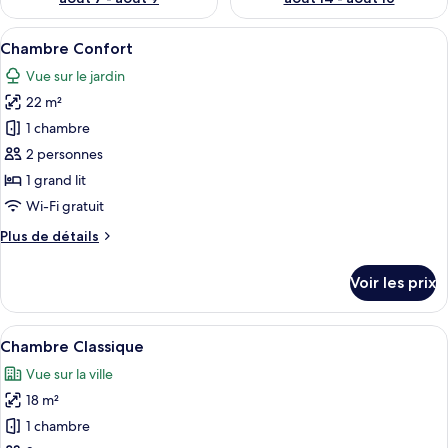
Afficher
Une chambre à coucher comprenant un l
7
Chambre Confort
toutes
Vue sur le jardin
les
22 m²
photos
pour
1 chambre
ce
2 personnes
type
1 grand lit
de
Wi-Fi gratuit
chambre :
Plus
Plus de détails
Chambre
de
Confort
détails
Voir les prix
sur
le
type
Afficher
Une chambre à coucher avec un lit, un
4
de
Chambre Classique
toutes
chambre
Vue sur la ville
Chambre
les
Confort
18 m²
photos
pour
1 chambre