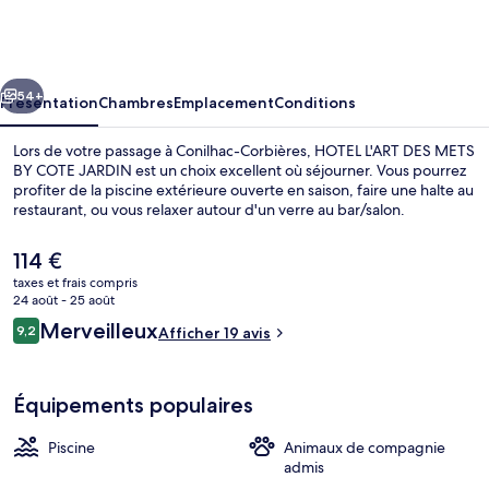
L'ART
DES
METS
cédent
Suivant
BY
54+
Présentation
Chambres
Emplacement
Conditions
COTE
Lors de votre passage à Conilhac-Corbières, HOTEL L'ART DES METS
JARDIN
BY COTE JARDIN est un choix excellent où séjourner. Vous pourrez
profiter de la piscine extérieure ouverte en saison, faire une halte au
restaurant, ou vous relaxer autour d'un verre au bar/salon.
Le
114 €
prix
taxes et frais compris
actuel
24 août - 25 août
est
Avis
Merveilleux
9,2
Extérieur
Afficher 19 avis
de
9,2 sur 10
voyageurs
114 €.
Équipements populaires
Piscine
Animaux de compagnie
admis