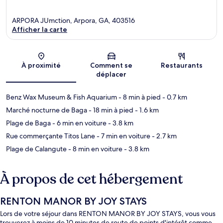
ARPORA JUmction, Arpora, GA, 403516
Afficher la carte
Carte
À proximité
Comment se
Restaurants
déplacer
Benz Wax Museum & Fish Aquarium
- 8 min à pied
- 0.7 km
Marché nocturne de Baga
- 18 min à pied
- 1.6 km
Plage de Baga
- 6 min en voiture
- 3.8 km
Rue commerçante Titos Lane
- 7 min en voiture
- 2.7 km
Plage de Calangute
- 8 min en voiture
- 3.8 km
À propos de cet hébergement
RENTON MANOR BY JOY STAYS
Lors de votre séjour dans RENTON MANOR BY JOY STAYS, vous vous
trouverez à moins de 10 minutes de route de points d'intérêt comme