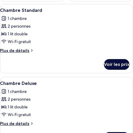
Afficher
Un lit bien fait, recouvert d’une court
3
Chambre Standard
toutes
1 chambre
les
2 personnes
photos
pour
1 lit double
ce
Wi-Fi gratuit
type
Plus
Plus de détails
de
de
chambre :
détails
Voir les prix
sur
Chambre
le
Standard
type
Afficher
Une chambre à coucher avec un lit, un
2
de
Chambre Deluxe
toutes
chambre
1 chambre
Chambre
les
Standard
2 personnes
photos
pour
1 lit double
ce
Wi-Fi gratuit
type
Plus
Plus de détails
de
de