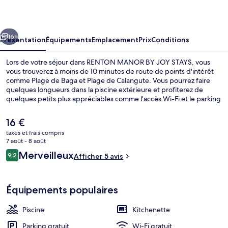
BY
JOY
cédent
Suivant
STAYS
16+
Présentation
Équipements
Emplacement
Prix
Conditions
Lors de votre séjour dans RENTON MANOR BY JOY STAYS, vous
vous trouverez à moins de 10 minutes de route de points d'intérêt
comme Plage de Baga et Plage de Calangute. Vous pourrez faire
quelques longueurs dans la piscine extérieure et profiterez de
quelques petits plus appréciables comme l'accès Wi-Fi et le parking
sans voiturier. Des petits plus pratiques comme une kitchenette
sont inclus dans l'ensemble des appartements et vous bénéficierez
Le
16 €
de quelques petits plus sympas comme une télévision LED et un
prix
taxes et frais compris
service d'étage.
actuel
7 août - 8 août
Restaurant
est
Avis
Merveilleux
9,2
Afficher 5 avis
de
9,2 sur 10
voyageurs
16 €.
Équipements populaires
Piscine
Kitchenette
Parking gratuit
Wi-Fi gratuit