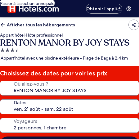
Passer à la section principale
Obtenir l’appli
Afficher tous les hébergements
Appart’hôtel
·
Hôte professionnel
RENTON MANOR BY JOY STAYS
Hébergement
3.5 étoiles
Appart'hôtel avec une piscine extérieure - Plage de Baga à 2,4 km
Choisissez des dates pour voir les prix
Où allez-vous ?
Dates
Voyageurs