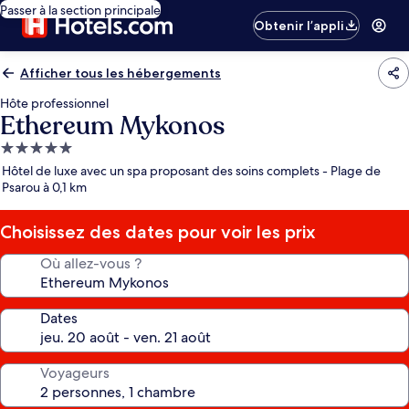
Passer à la section principale
Obtenir l’appli
Afficher tous les hébergements
Hôte professionnel
Ethereum Mykonos
Hébergement
5.0 étoiles
Hôtel de luxe avec un spa proposant des soins complets - Plage de
Psarou à 0,1 km
Choisissez des dates pour voir les prix
Où allez-vous ?
Dates
Voyageurs