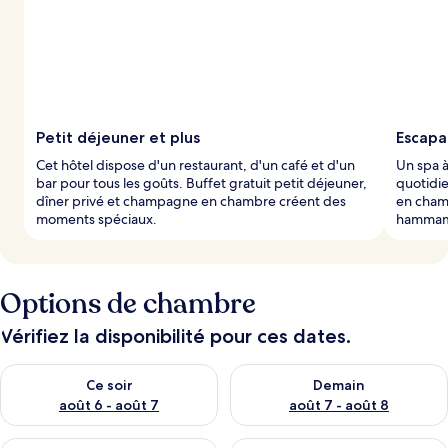
t
é
s
p
a
r
Petit déjeuner et plus
Escapa
l
Cet hôtel dispose d'un restaurant, d'un café et d'un
Un spa à
e
bar pour tous les goûts. Buffet gratuit petit déjeuner,
quotidie
s
dîner privé et champagne en chambre créent des
en chamb
moments spéciaux.
hammam f
v
o
y
a
g
Options de chambre
e
u
Vérifiez la disponibilité pour ces dates.
r
s
Vérifier la disponibilité pour ce soir août 6 - août 7
Vérifier la disponibilité pour 
Ce soir
Demain
août 6 - août 7
août 7 - août 8
Vérifier la disponibilité pour ce week-end août 7 - août 9
Vérifier la disponibilité pour 