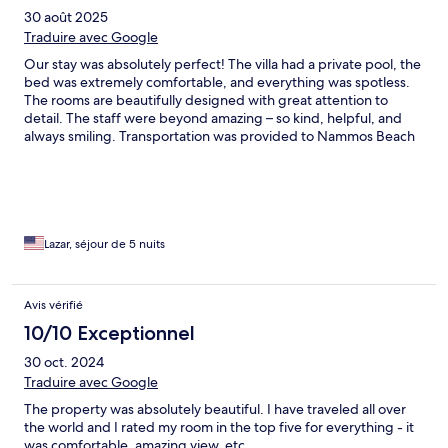
30 août 2025
Traduire avec Google
Our stay was absolutely perfect! The villa had a private pool, the
bed was extremely comfortable, and everything was spotless.
The rooms are beautifully designed with great attention to
detail. The staff were beyond amazing – so kind, helpful, and
always smiling. Transportation was provided to Nammos Beach
and the shopping areas, which made everything super
convenient. Truly a top-class experience in every way. We will
definitely be coming back!
Lazar, séjour de 5 nuits
Avis vérifié
10/10 Exceptionnel
30 oct. 2024
Traduire avec Google
The property was absolutely beautiful. I have traveled all over
the world and I rated my room in the top five for everything - it
was comfortable, amazing view, etc