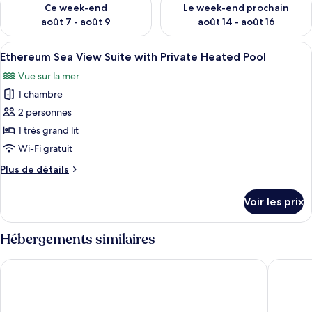
Ce week-end
Le week-end prochain
août 7 - août 9
août 14 - août 16
Afficher
Une chambre moderne avec un grand lit
22
Ethereum Sea View Suite with Private Heated Pool
toutes
Vue sur la mer
les
1 chambre
photos
pour
2 personnes
ce
1 très grand lit
type
Wi-Fi gratuit
de
Plus
Plus de détails
chambre :
de
Ethereum
détails
Voir les prix
sur
Sea
le
View
type
Hébergements similaires
Suite
de
with
chambre
Amazon Mykonos Resort & Spa
Kalesma
Ethereum
Private
Sea
Heated
View
Pool
Suite