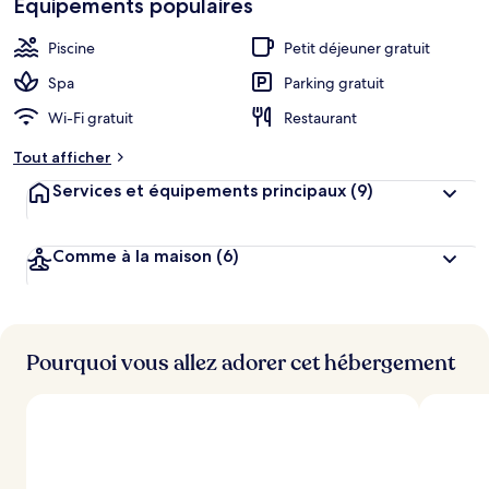
Équipements populaires
h
cœur
é
b
Piscine
Petit déjeuner gratuit
e
r
Spa
Parking gratuit
g
Wi-Fi gratuit
Restaurant
e
m
Tout afficher
e
n
Services et équipements principaux
(9)
t
s
Comme à la maison
(6)
l
e
s
m
i
Pourquoi vous allez adorer cet hébergement
e
u
x
n
o