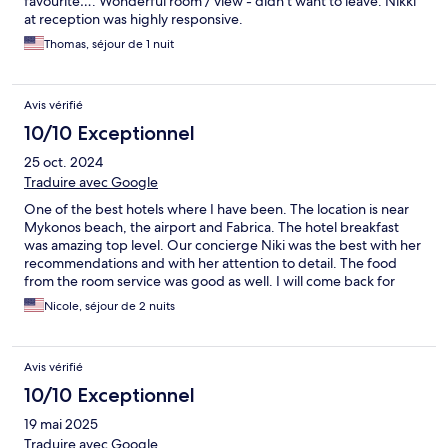
favourite…. Wonderful room / view - didn’t want to leave. Nikki
at reception was highly responsive.
Thomas, séjour de 1 nuit
Avis vérifié
10/10 Exceptionnel
25 oct. 2024
Traduire avec Google
One of the best hotels where I have been. The location is near
Mykonos beach, the airport and Fabrica. The hotel breakfast
was amazing top level. Our concierge Niki was the best with her
recommendations and with her attention to detail. The food
from the room service was good as well. I will come back for
sure for my next visit.
Nicole, séjour de 2 nuits
Avis vérifié
10/10 Exceptionnel
19 mai 2025
Traduire avec Google