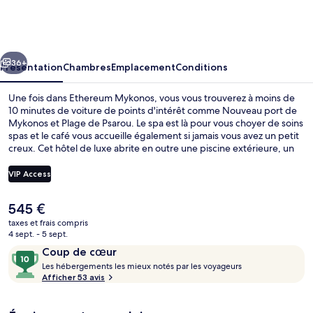
Mykonos
cédent
Suivant
36+
Présentation
Chambres
Emplacement
Conditions
Une fois dans Ethereum Mykonos, vous vous trouverez à moins de
10 minutes de voiture de points d'intérêt comme Nouveau port de
Mykonos et Plage de Psarou. Le spa est là pour vous choyer de soins
spas et le café vous accueille également si jamais vous avez un petit
creux. Cet hôtel de luxe abrite en outre une piscine extérieure, un
bar / salon et une salle de fitness.
VIP Access
Le
545 €
Ethereum Sea View Suite with Private 
prix
taxes et frais compris
actuel
4 sept. - 5 sept.
est
Avis
10
Coup de cœur
de
voyageurs
L
sur
Les hébergements les mieux notés par les voyageurs
545 €.
e
Afficher 53 avis
10,
s
Coup
de