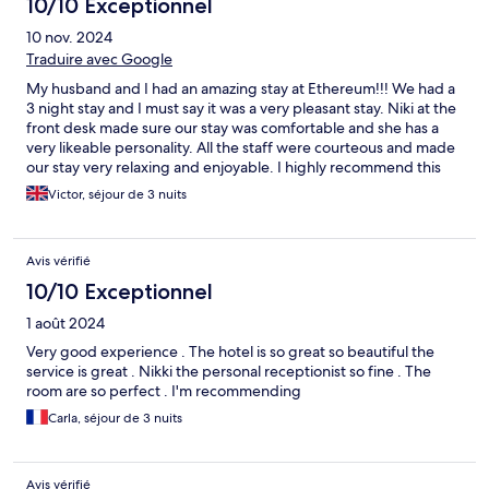
10/10 Exceptionnel
10 nov. 2024
Traduire avec Google
My husband and I had an amazing stay at Ethereum!!! We had a
3 night stay and I must say it was a very pleasant stay. Niki at the
front desk made sure our stay was comfortable and she has a
very likeable personality. All the staff were courteous and made
our stay very relaxing and enjoyable. I highly recommend this
place to anyone who is thinking of visiting Mykonos and looking
Victor, séjour de 3 nuits
for an excellent place to stay. I will love come back here again.
Avis vérifié
10/10 Exceptionnel
1 août 2024
Very good experience . The hotel is so great so beautiful the
service is great . Nikki the personal receptionist so fine . The
room are so perfect . I'm recommending
Carla, séjour de 3 nuits
Avis vérifié