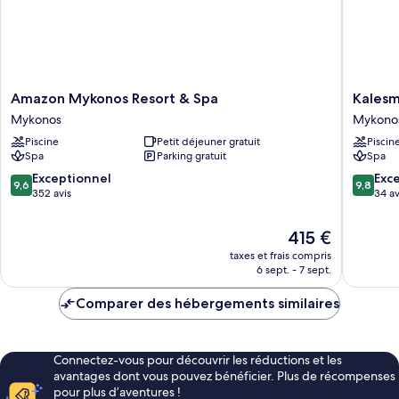
with
Private
Heated
Pool
Amazon
Kalesma
Amazon Mykonos Resort & Spa
Kales
Mykonos
Mykono
Mykonos
Mykono
Resort
Mykono
Piscine
Petit déjeuner gratuit
Piscin
&
Spa
Parking gratuit
Spa
Spa
Mykonos
9.6
9.8
Exceptionnel
Exc
9,6
9,8
sur
sur
352 avis
34 av
10,
10,
Exceptionnel,
Exceptio
Le
415 €
352 avis
34 avis
nouveau
taxes et frais compris
prix
6 sept. - 7 sept.
est
de
Comparer des hébergements similaires
415 €
Connectez-vous pour découvrir les réductions et les
avantages dont vous pouvez bénéficier. Plus de récompenses
pour plus d’aventures !