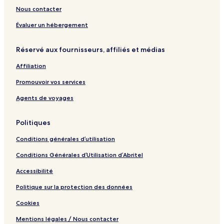
i
e
Nous contacter
r
B
a
o
Évaluer un hébergement
d
l
o
i
Réservé aux fournisseurs, affiliés et médias
r
v
i
Affiliation
a
Promouvoir vos services
Agents de voyages
Politiques
Conditions générales d’utilisation
Conditions Générales d’Utilisation d’Abritel
Accessibilité
Politique sur la protection des données
Cookies
Mentions légales / Nous contacter