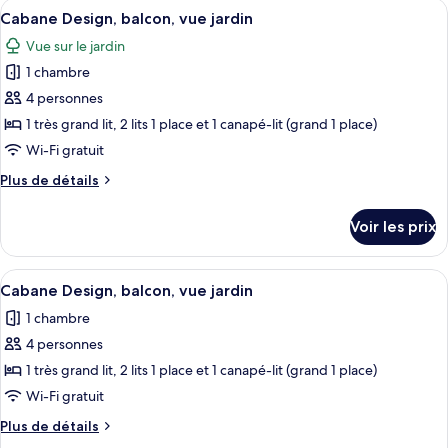
Afficher
Une structure en forme de dôme géodé
vue
6
de
Cabane Design, balcon, vue jardin
toutes
montagne
chambre
Vue sur le jardin
Cabane
les
Design,
1 chambre
photos
balcon,
pour
4 personnes
vue
ce
montagne
1 très grand lit, 2 lits 1 place et 1 canapé-lit (grand 1 place)
type
Wi-Fi gratuit
de
Plus
Plus de détails
chambre :
de
Cabane
détails
Voir les prix
sur
Design,
le
balcon,
type
Afficher
Une structure moderne, de couleur bla
vue
6
de
Cabane Design, balcon, vue jardin
toutes
jardin
chambre
1 chambre
Cabane
les
Design,
4 personnes
photos
balcon,
pour
1 très grand lit, 2 lits 1 place et 1 canapé-lit (grand 1 place)
vue
ce
jardin
Wi-Fi gratuit
type
Plus
Plus de détails
de
de