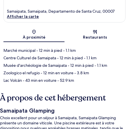
Samaipata, Samaipata, Departamento de Santa Cruz, 00007
Afficher la carte
Carte
À proximité
Restaurants
Marché municipal
- 12 min à pied
- 1.1 km
Centre Culturel de Samaipata
- 12 min à pied
- 1.1 km
Musée d'archéologie de Samaipata
- 12 min à pied
- 1.1 km
Zoologico el refugio
- 12 min en voiture
- 3.8 km
Lac Volcán
- 43 min en voiture
- 52.9 km
À propos de cet hébergement
Samaipata Glamping
Choix excellent pour un séjour à Samaipata, Samaipata Glamping
présente un domaine viticole. Une piscine extérieure est à votre
disposition pour quelques agréables brasses matinales, tandis que le