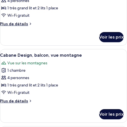
pour
4 personnes
chambre,
ce
balcon,
1 très grand lit et 2 lits 1 place
vue
type
Wi-Fi gratuit
montagne
de
Plus
Plus de détails
chambre :
de
Cabane
détails
Voir les prix
sur
Design,
le
balcon,
type
Afficher
Une structure en forme de dôme géodés
vue
4
de
Cabane Design, balcon, vue montagne
toutes
montagne
chambre
Vue sur les montagnes
Cabane
les
Design,
1 chambre
photos
balcon,
pour
4 personnes
vue
ce
montagne
1 très grand lit et 2 lits 1 place
type
Wi-Fi gratuit
de
Plus
Plus de détails
chambre :
de
Cabane
détails
Voir les prix
sur
Design,
le
balcon,
type