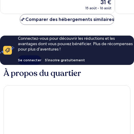
Le
31 €
48 avis
113 avis
nouveau
15 août - 16 août
prix
est
Comparer des hébergements similaires
de
31 €
Connectez-vous pour découvrir les réductions et les
avantages dont vous pouvez bénéficier. Plus de récompenses
pour plus d’aventures !
Se connecter
S’inscrire gratuitement
À propos du quartier