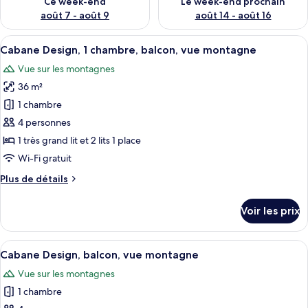
Ce week-end
Le week-end prochain
août 7 - août 9
août 14 - août 16
Afficher
Une structure en forme de dôme géodé
8
Cabane Design, 1 chambre, balcon, vue montagne
toutes
Vue sur les montagnes
les
36 m²
photos
pour
1 chambre
ce
4 personnes
type
1 très grand lit et 2 lits 1 place
de
Wi-Fi gratuit
chambre :
Plus
Plus de détails
Cabane
de
Design,
détails
Voir les prix
1
sur
le
chambre,
type
Afficher
Une structure en forme de dôme géodé
balcon,
4
de
Cabane Design, balcon, vue montagne
toutes
vue
chambre
Vue sur les montagnes
Cabane
les
montagne
Design,
1 chambre
photos
1