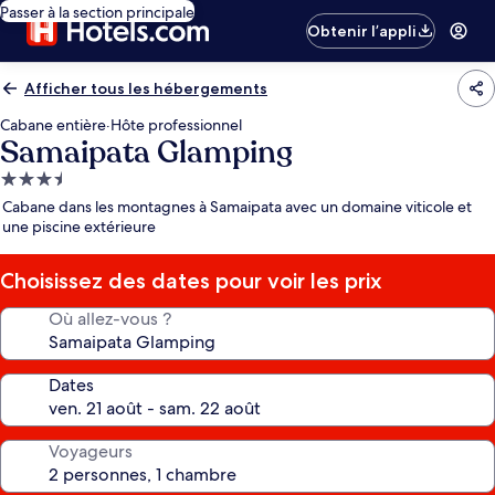
Passer à la section principale
Obtenir l’appli
Afficher tous les hébergements
Cabane entière
·
Hôte professionnel
Samaipata Glamping
Hébergement
3.5 étoiles
Cabane dans les montagnes à Samaipata avec un domaine viticole et
une piscine extérieure
Choisissez des dates pour voir les prix
Où allez-vous ?
Dates
Voyageurs