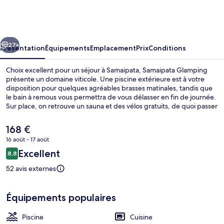
Glamping
cédent
Suivant
27+
Présentation
Équipements
Emplacement
Prix
Conditions
Choix excellent pour un séjour à Samaipata, Samaipata Glamping
présente un domaine viticole. Une piscine extérieure est à votre
disposition pour quelques agréables brasses matinales, tandis que
le bain à remous vous permettra de vous délasser en fin de journée.
Sur place, on retrouve un sauna et des vélos gratuits, de quoi passer
un agréable séjour ! Les cabanes bénéficient en outre d'un bain à
remous privé en plein air et d'une cuisine.
Le
168 €
prix
16 août - 17 août
actuel
Avis
Excellent
Extérieur
8,8
est
8,8 sur 10
voyageurs
de
52 avis externes
168 €.
Équipements populaires
Piscine
Cuisine