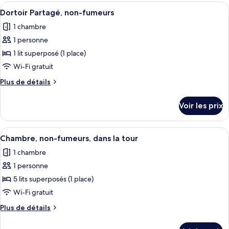
les
Afficher
Une chambre avec un lit, une tête de li
10
Dortoir Partagé, non-fumeurs
chambres
toutes
1 chambre
les
1 personne
photos
pour
1 lit superposé (1 place)
ce
Wi-Fi gratuit
type
Plus
Plus de détails
de
de
chambre :
détails
Voir les prix
sur
Dortoir
le
Partagé,
type
Afficher
Une chambre avec un lit superposé, un
non-
4
de
Chambre, non-fumeurs, dans la tour
toutes
chambre
fumeurs
1 chambre
Dortoir
les
Partagé,
1 personne
photos
non-
pour
5 lits superposés (1 place)
fumeurs
ce
Wi-Fi gratuit
type
Plus
Plus de détails
de
de
chambre :
détails