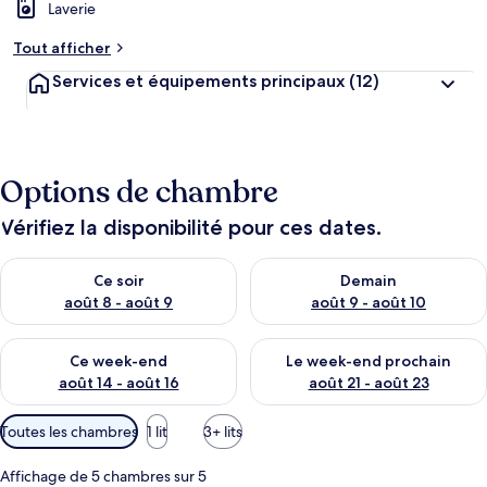
Laverie
Tout afficher
Services et équipements principaux
(12)
Options de chambre
Vérifiez la disponibilité pour ces dates.
Vérifier la disponibilité pour ce soir août 8 - août 9
Vérifier la disponibilité pour 
Ce soir
Demain
août 8 - août 9
août 9 - août 10
Vérifier la disponibilité pour ce week-end août 14 - août 16
Vérifier la disponibilité pour
Ce week-end
Le week-end prochain
août 14 - août 16
août 21 - août 23
Filtres
Toutes les chambres
1 lit
3+ lits
disponibles
pour
Affichage de 5 chambres sur 5