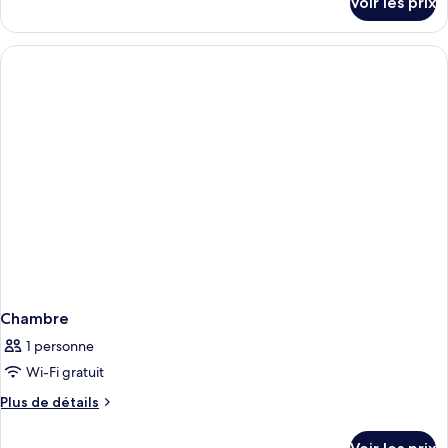
Voir les prix
sur
le
type
de
chambre
Chambre
Chambre
1 personne
Wi-Fi gratuit
Plus
Plus de détails
de
détails