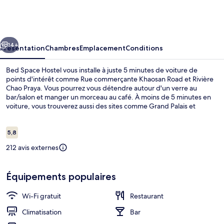
Space
Hostel
cédent
Suivant
14+
Présentation
Chambres
Emplacement
Conditions
Bed Space Hostel vous installe à juste 5 minutes de voiture de
points d'intérêt comme Rue commerçante Khaosan Road et Rivière
Chao Praya. Vous pourrez vous détendre autour d'un verre au
bar/salon et manger un morceau au café. À moins de 5 minutes en
voiture, vous trouverez aussi des sites comme Grand Palais et
Temple Wat Pho.
Avis
5,8
5,8 sur 10
voyageurs
212 avis externes
Coin séjour
Équipements populaires
Wi-Fi gratuit
Restaurant
Climatisation
Bar