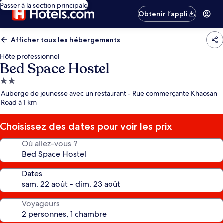
Passer à la section principale
Obtenir l’appli
Afficher tous les hébergements
Hôte professionnel
Bed Space Hostel
Hébergement
2.0 étoiles
Auberge de jeunesse avec un restaurant - Rue commerçante Khaosan
Road à 1 km
Choisissez des dates pour voir les prix
Où allez-vous ?
Dates
Voyageurs