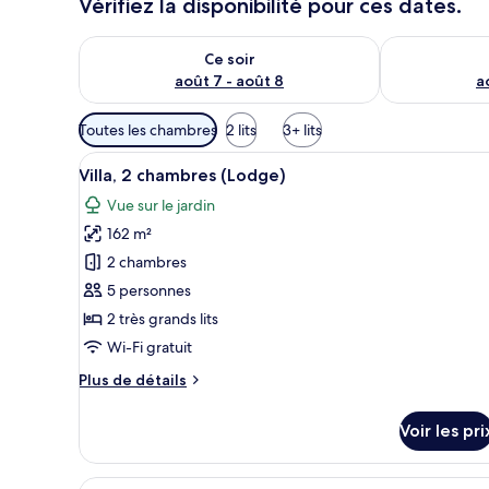
Vérifiez la disponibilité pour ces dates.
Vérifier la disponibilité pour ce soir août 7 - août 8
Vérifier la di
Ce soir
août 7 - août 8
a
Filtres
Toutes les chambres
2 lits
3+ lits
disponibles
Afficher
Un patio couvert avec une tabl
pour
10
Villa, 2 chambres (Lodge)
toutes
les
Vue sur le jardin
les
chambres
162 m²
photos
pour
2 chambres
ce
5 personnes
type
2 très grands lits
de
Wi-Fi gratuit
chambre :
Plus
Plus de détails
Villa,
de
2
détails
Voir les pri
chambres
sur
le
(Lodge)
type
Afficher
Une chambre d’hôtel moderne, d