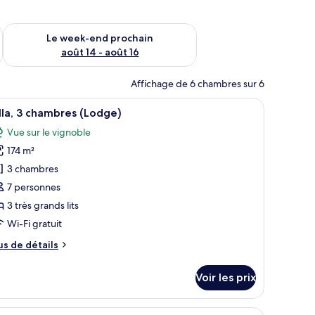
-end août 7 - août 9
Vérifier la disponibilité pour le week-end prochain août 14 - a
Le week-end prochain
août 14 - août 16
Affichage de 6 chambres sur 6
retenue.
fficher
Un salon spacieux comprenant un ensemble de 
6
lla, 3 chambres (Lodge)
outes
Vue sur le vignoble
s
174 m²
hotos
our
3 chambres
e
7 personnes
ype
3 très grands lits
e
Wi-Fi gratuit
hambre :
us
us de détails
lla,
e
tails
Voir les prix
hambres
r
Lodge)
pe