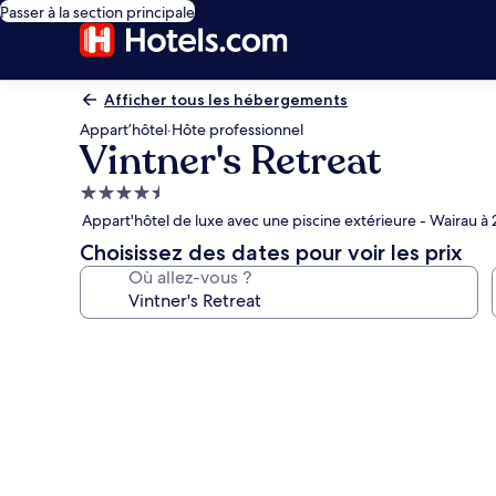
Passer à la section principale
Afficher tous les hébergements
Appart’hôtel
·
Hôte professionnel
Vintner's Retreat
Hébergement
4.5 étoiles
Appart'hôtel de luxe avec une piscine extérieure - Wairau à
Choisissez des dates pour voir les prix
Où allez-vous ?
Galerie
photos
de
l’hébergement
Vintner's