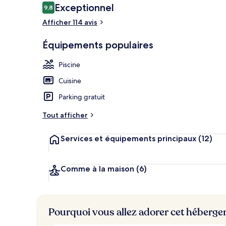
Avis
Exceptionnel
9,8
9,8 sur 10
voyageurs
Afficher 114 avis
Villa (Manor)
Équipements populaires
Piscine
Cuisine
Parking gratuit
Tout afficher
Services et équipements principaux
(12)
Comme à la maison
(6)
Pourquoi vous allez adorer cet héberg