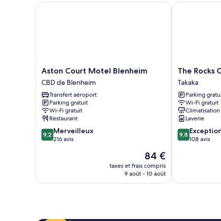
Aston Court Motel Blenheim
The Rocks Cha
Aston
The
Aston Court Motel Blenheim
The Rocks C
Court
Rocks
CBD de Blenheim
Takaka
Motel
Chalets
Transfert aéroport
Parking gratu
Blenheim
Takaka
Parking gratuit
Wi-Fi gratuit
CBD
Wi-Fi gratuit
Climatisation
de
Restaurant
Laverie
Blenheim
9.2
9.8
Merveilleux
Exceptio
9,2
9,8
sur
sur
216 avis
108 avis
10,
10,
Le
84 €
Merveilleux,
Exceptionnel,
nouveau
216 avis
108 avis
taxes et frais compris
prix
9 août - 10 août
est
de
84 €