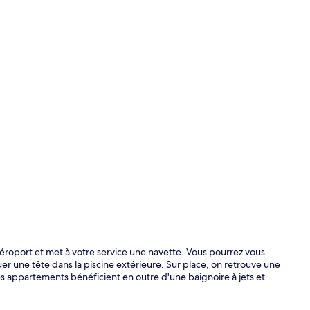
Villa, 2 cham
'aéroport et met à votre service une navette. Vous pourrez vous
er une tête dans la piscine extérieure. Sur place, on retrouve une
Les appartements bénéficient en outre d'une baignoire à jets et
Villa (Manor)