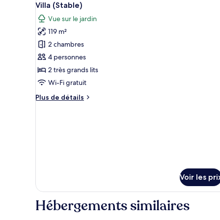
6
de
Villa (Stable)
toutes
chambre
Vue sur le jardin
Villa,
les
2
119 m²
photos
chambres
pour
2 chambres
(Lodge)
ce
4 personnes
type
2 très grands lits
de
Wi-Fi gratuit
chambre :
Plus
Plus de détails
Villa
de
(Stable)
détails
sur
le
type
de
chambre
Villa
(Stable)
Voir les pri
Hébergements similaires