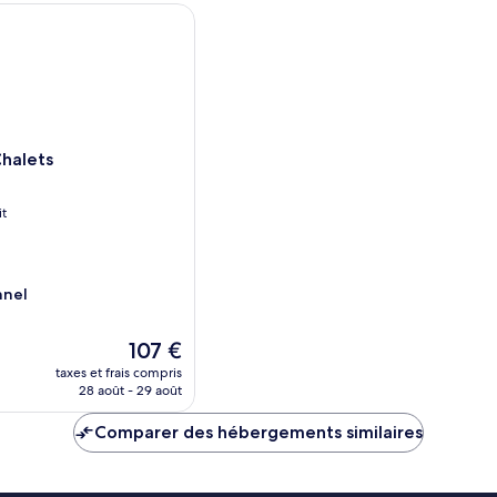
Chambre
C
lets
halets
it
nnel
Le
107 €
nouveau
taxes et frais compris
prix
28 août - 29 août
est
de
Comparer des hébergements similaires
107 €