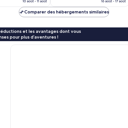
prix
prix
10 août - 11 août
16 août - 17 août
est
est
de
de
Comparer des hébergements similaires
78 €
79 €
réductions et les avantages dont vous
ses pour plus d’aventures !