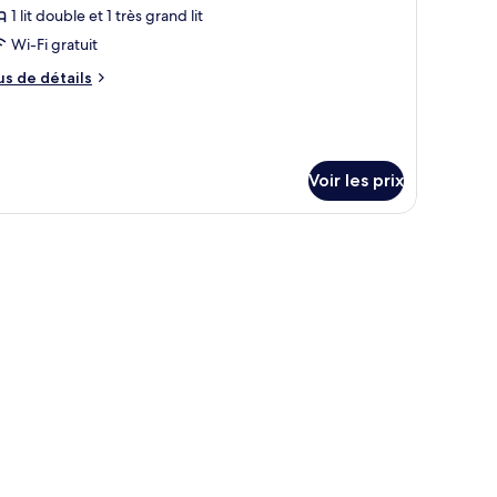
our
1 lit double et 1 très grand lit
e
Wi-Fi gratuit
ype
us
us de détails
e
e
hambre :
tails
r
uite
harlotte
pe
Voir les prix
e
hambre
ite
arlotte