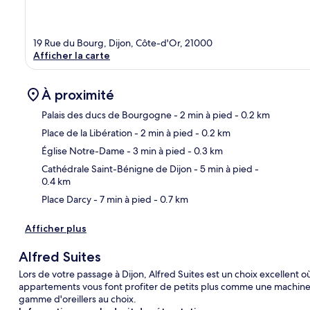
19 Rue du Bourg, Dijon, Côte-d'Or, 21000
Afficher la carte
À proximité
Palais des ducs de Bourgogne
- 2 min à pied
- 0.2 km
Place de la Libération
- 2 min à pied
- 0.2 km
Car
Église Notre-Dame
- 3 min à pied
- 0.3 km
Cathédrale Saint-Bénigne de Dijon
- 5 min à pied
-
0.4 km
Place Darcy
- 7 min à pied
- 0.7 km
Afficher plus
Alfred Suites
Lors de votre passage à Dijon, Alfred Suites est un choix excellent o
appartements vous font profiter de petits plus comme une machine 
gamme d'oreillers au choix.