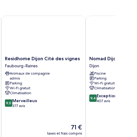
Residhome Dijon Cité des vignes
Nomad Dijon
Residhome
Nomad
Residhome Dijon Cité des vignes
Nomad Dijon
Dijon
Dijon
Faubourg-Raines
Dijon
Cité
Dijon
Animaux de compagnie
Piscine
des
admis
Parking
vignes
Parking
Wi-Fi gratuit
Faubourg-
Wi-Fi gratuit
Climatisation
Raines
Climatisation
9.4
Exceptionnel
9,4
9.0
Merveilleux
sur
407 avis
9,0
sur
377 avis
10,
10,
Exceptionnel,
Merveilleux,
407 avis
377 avis
Le
71 €
u
nouveau
taxes et frais compris
tax