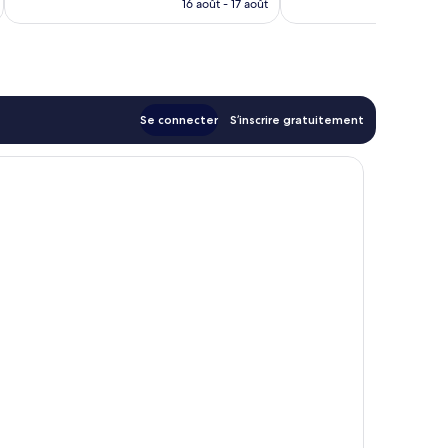
prix
16 août - 17 août
est
de
71 €
Se connecter
S’inscrire gratuitement