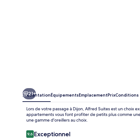
21+
Présentation
Équipements
Emplacement
Prix
Conditions
Lors de votre passage à Dijon, Alfred Suites est un choix e
appartements vous font profiter de petits plus comme une 
une gamme d'oreillers au choix.
Avis
Exceptionnel
9,6
9,6 sur 10
voyageurs