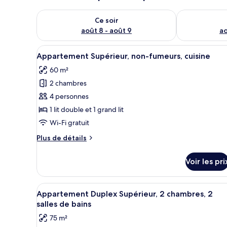
Vérifier la disponibilité pour ce soir août 8 - août 9
Vérifier la di
Ce soir
août 8 - août 9
ao
Afficher
Un salon moderne comprenant u
8
Appartement Supérieur, non-fumeurs, cuisine
toutes
60 m²
les
2 chambres
photos
pour
4 personnes
ce
1 lit double et 1 grand lit
type
Wi-Fi gratuit
de
Plus
Plus de détails
chambre :
de
Appartement
détails
Voir les pri
sur
Supérieur,
le
non-
type
Afficher
Un salon moderne avec un canap
fumeurs,
13
de
Appartement Duplex Supérieur, 2 chambres, 2
toutes
cuisine
chambre
salles de bains
Appartement
les
75 m²
Supérieur,
photos