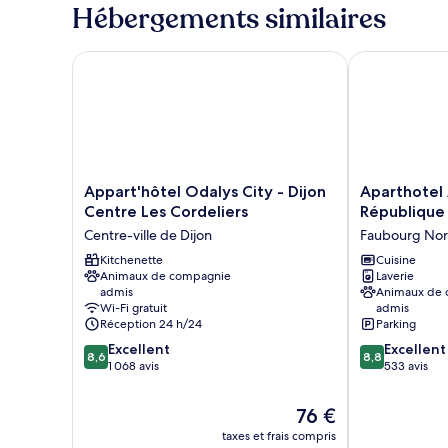
type
Hébergements similaires
de
chambre
Suite
Appart'hôtel Odalys City - Dijon Centre Les Cordeli
Aparthotel A
Victoria
Appart'hôtel
Aparthotel
Appart'hôtel Odalys City - Dijon
Aparthotel 
Odalys
Adagio
Centre Les Cordeliers
République
City
Access
Centre-ville de Dijon
Faubourg No
-
Dijon
Dijon
Kitchenette
République
Cuisine
Animaux de compagnie
Laverie
Centre
Faubourg
admis
Animaux de
Les
Nord
Wi-Fi gratuit
admis
Cordeliers
Réception 24 h/24
Parking
Centre-
8.6
8.8
Excellent
Excellent
ville
8,6
8,8
sur
sur
1 068 avis
533 avis
de
10,
10,
Dijon
Excellent,
Excellent,
Le
76 €
1 068 avis
533 avis
nouveau
taxes et frais compris