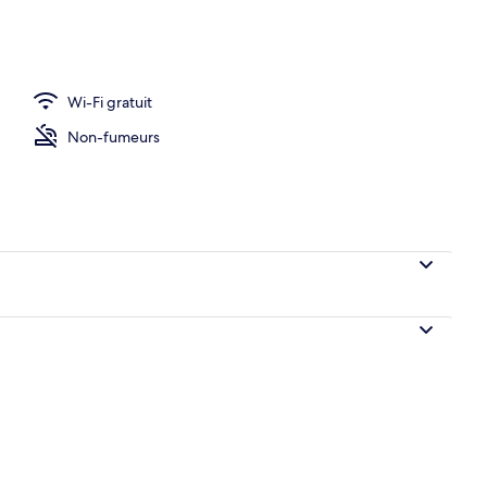
uplex Supérieur, 2 chambres, 2 salles de bains | Coin séjour | TV connectée,
Wi-Fi gratuit
Non-fumeurs