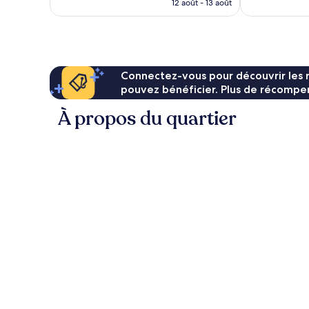
prix
12 août - 13 août
est
de
76 €
Connectez-vous pour découvrir les 
pouvez bénéficier. Plus de récompen
À propos du quartier