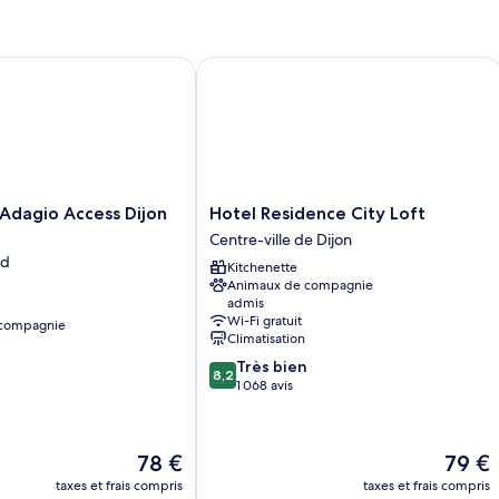
ers
dagio Access Dijon République
Hotel Residence City Loft
Hotel
Adagio Access Dijon
Hotel Residence City Loft
Residence
Centre-ville de Dijon
City
rd
Kitchenette
Loft
Animaux de compagnie
Centre-
admis
ville
Wi-Fi gratuit
 compagnie
de
Climatisation
Dijon
8.2
Très bien
8,2
sur
1 068 avis
10,
Très
bien,
Le
Le
78 €
79 €
1 068 avis
nouveau
nouvea
taxes et frais compris
taxes et frais compris