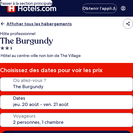
Passer à la section principale
Obtenir l’appli
Afficher tous les hébergements
Hôte professionnel
The Burgundy
Hébergement
2.5 étoiles
Hôtel au centre-ville non loin de The Village
Choisissez des dates pour voir les prix
Où allez-vous ?
Dates
Voyageurs