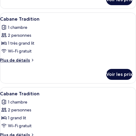
sur
Cabane
le
Tradition
type
Afficher
Cabane Tradition | Coin séjour | Télév
15
de
Cabane Tradition
toutes
chambre
1 chambre
Cabane
les
Tradition
2 personnes
photos
pour
1 très grand lit
ce
Wi-Fi gratuit
type
Plus
Plus de détails
de
de
chambre :
détails
Voir les prix
sur
Cabane
le
Tradition
type
Afficher
Une chambre confortable dans un chalet
5
de
Cabane Tradition
toutes
chambre
1 chambre
Cabane
les
Tradition
2 personnes
photos
pour
1 grand lit
ce
Wi-Fi gratuit
type
Plus
Plus de détails