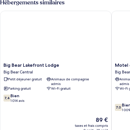
Hébergements similaires
de
chambre
Big Bear Lakefront Lodge
Motel 6 
Suite
Familiale
Big
Motel
Big Bear Lakefront Lodge
Motel 
Bear
6
Big Bear Central
Big Bear
Lakefront
Big
Petit déjeuner gratuit
Animaux de compagnie
Anima
Lodge
Bear
admis
admis
Big
Lake,
Parking gratuit
Wi-Fi gratuit
Wi-Fi 
Bear
CA
7.4
Central
Bien
Big
7,4
sur
1 014 avis
Bear
7.0
Bie
10,
Lake
7,0
sur
1 009
Bien,
10,
1 014 avis
Le
89 €
Bien,
nouveau
1 009 av
taxes et frais compris
prix