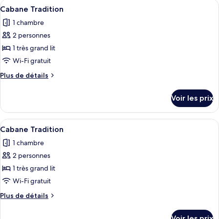
Afficher
Une chambre confortable avec une chemi
7
de
Cabane Tradition
toutes
chambre
1 chambre
Suite
les
Studio
2 personnes
photos
pour
1 très grand lit
ce
Wi-Fi gratuit
type
Plus
Plus de détails
de
de
chambre :
détails
Voir les prix
sur
Cabane
le
Tradition
type
Afficher
Une chambre de style cabane en bois, é
5
de
Cabane Tradition
toutes
chambre
1 chambre
Cabane
les
Tradition
2 personnes
photos
pour
1 très grand lit
ce
Wi-Fi gratuit
type
Plus
Plus de détails
de
de
chambre :
détails
Voir les prix