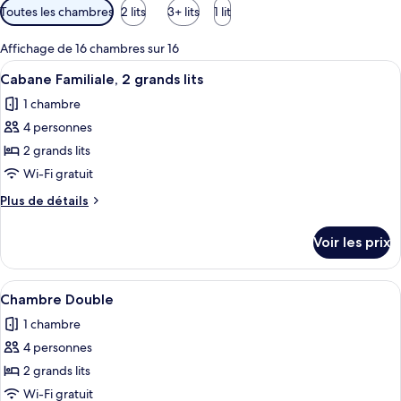
Filtres
Toutes les chambres
2 lits
3+ lits
1 lit
disponibles
pour
Affichage de 16 chambres sur 16
les
Afficher
Un lit bien fait, avec du linge de lit b
9
Cabane Familiale, 2 grands lits
chambres
toutes
1 chambre
les
4 personnes
photos
pour
2 grands lits
ce
Wi-Fi gratuit
type
Plus
Plus de détails
de
de
chambre :
détails
Voir les prix
sur
Cabane
le
Familiale,
type
Afficher
Une chambre d’hôtel avec un grand lit
2
20
de
Chambre Double
toutes
chambre
grands
1 chambre
Cabane
les
lits
Familiale,
4 personnes
photos
2
pour
2 grands lits
grands
ce
lits
Wi-Fi gratuit