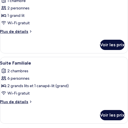
1 chambre
Chambre
les
Triple
2 personnes
photos
Deluxe
pour
1 grand lit
ce
Wi-Fi gratuit
type
Plus
Plus de détails
de
de
chambre :
détails
Voir les prix
sur
Suite
le
Confort
type
Afficher
Une chambre d’hôtel avec un grand lit
21
de
Suite Familiale
toutes
chambre
2 chambres
Suite
les
Confort
6 personnes
photos
pour
2 grands lits et 1 canapé-lit (grand)
ce
Wi-Fi gratuit
type
Plus
Plus de détails
de
de
chambre :
détails
Voir les prix
sur
Suite
le
Familiale
type