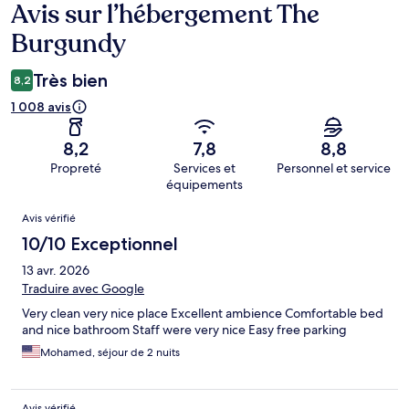
Avis sur l’hébergement The
Avis
Burgundy
Très bien
8,2
1 008 avis
8,2
7,8
8,8
Propreté
Services et
Personnel et service
équipements
Avis
Avis vérifié
10/10 Exceptionnel
13 avr. 2026
Traduire avec Google
Very clean very nice place Excellent ambience Comfortable bed
and nice bathroom Staff were very nice Easy free parking
Mohamed, séjour de 2 nuits
Avis vérifié