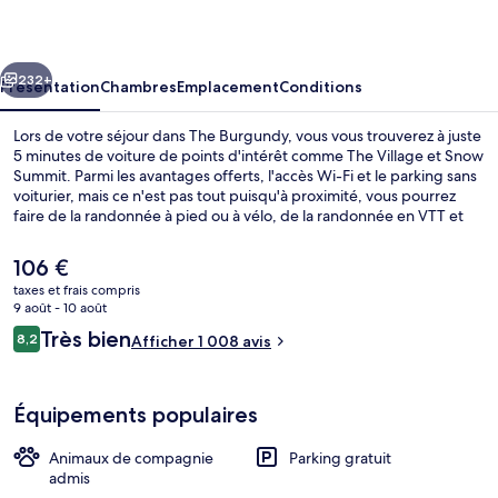
cédent
Suivant
232+
Présentation
Chambres
Emplacement
Conditions
Lors de votre séjour dans The Burgundy, vous vous trouverez à juste
5 minutes de voiture de points d'intérêt comme The Village et Snow
Summit. Parmi les avantages offerts, l'accès Wi-Fi et le parking sans
voiturier, mais ce n'est pas tout puisqu'à proximité, vous pourrez
faire de la randonnée à pied ou à vélo, de la randonnée en VTT et
du ski de fond, idéal pour un séjour actif. Parmi les autres petits
avantages de cet hébergement figurent un jardin et une navette
Le
106 €
vélos. Les autres voyageurs sont enchantés par le personnel
prix
taxes et frais compris
attentionné et l'emplacement idéal.
actuel
9 août - 10 août
Loft Familial | Fer et planche à repasser
est
Avis
Très bien
8,2
Afficher 1 008 avis
de
8,2 sur 10
voyageurs
106 €.
Équipements populaires
Animaux de compagnie
Parking gratuit
admis