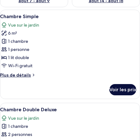
août 7 - août 9
août 14 - août 16
Afficher
Une chambre avec un lit simple, un bu
6
Chambre Simple
toutes
Vue sur le jardin
les
6 m²
photos
pour
1 chambre
ce
1 personne
type
1 lit double
de
Wi-Fi gratuit
chambre :
Plus
Plus de détails
Chambre
de
Simple
détails
Voir les prix
sur
le
type
Afficher
Une salle de bain moderne avec une bai
9
de
Chambre Double Deluxe
toutes
chambre
Vue sur le jardin
Chambre
les
Simple
1 chambre
photos
pour
2 personnes