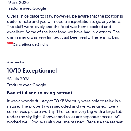
19 avr. 2026
Traduire avec Google
Overall nice place to stay, however, be aware that the location is
quite remote and you will need transportation to go anywhere.
The staff were lovely and the food was home cooked and
excellent. Some of the best food we have had in Vietnam. The
drinks menu was very limited. Just beer really. There is no bar.
Our room was lovely, but it was very dark inside. We couldn’t
Gary, séjour de 2 nuits
actually see much whilst getting ready in the evening. Also, the
water pressure was so low that we couldn’t use the beautiful
bath that was in our room or have a shower one evening, as
Avis vérifié
there was only a trickle of water coming out. I don’t want to be
negative about those things, but they do need rectifying for the
10/10 Exceptionnel
price you are paying. The pool was nice.
28 juin 2024
Traduire avec Google
Beautiful and relaxing retreat
It was a wonderful stay at TOKI! We truly were able to relax in a
nature. The property was secluded and well-designed. Every
corner was picture worthy. The room is very big with a large tub
under the sky light. Shower and toilet are separate spaces. AC
worked well. Pool was also well maintained. Because the retreat
is far from the city center, so prepare to eat at the property.