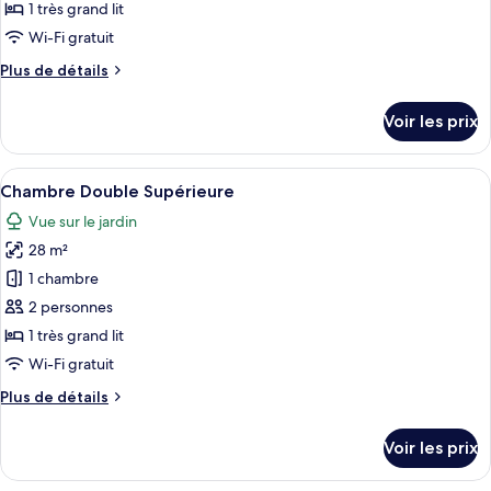
ce
1 très grand lit
type
Wi-Fi gratuit
de
Plus
Plus de détails
chambre :
de
Chambre
détails
Voir les prix
sur
Double
le
Deluxe
type
Afficher
Une salle de bain avec un miroir rond,
6
de
Chambre Double Supérieure
toutes
chambre
Vue sur le jardin
Chambre
les
Double
28 m²
photos
Deluxe
pour
1 chambre
ce
2 personnes
type
1 très grand lit
de
Wi-Fi gratuit
chambre :
Plus
Plus de détails
Chambre
de
Double
détails
Voir les prix
Supérieure
sur
le