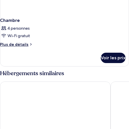
Chambre
4 personnes
Wi-Fi gratuit
Plus
Plus de détails
de
détails
Voir les prix
sur
le
type
Hébergements similaires
de
chambre
Tam Coc Holiday Retreat
LittleTa
Chambre