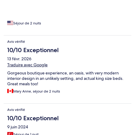
Food is more expensive than city center, but quality of food is
great and most dishes are delicious. Staffs are nice and
attentive. The male staff can speak some English, making
communication no problem. Free bikes you can use to ride
around the retreat, I highly recommend doing this to fully enjoy
Séjour de 2 nuits
what this place has to offer!
Avis vérifié
10/10 Exceptionnel
13 févr. 2026
Traduire avec Google
Gorgeous boutique experience, an oasis, with very modern
interior design in an unlikely setting, and actual king size beds.
Great meals too!
Mary Anne, séjour de 2 nuits
Avis vérifié
10/10 Exceptionnel
9 juin 2024
Séjour de 1 nuit