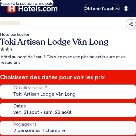
Passer à la section principale
Obtenir l’appli
Hôte particulier
Toki Artisan Lodge Vân Long
Hébergement
2.5 étoiles
Hôtel au bord de l'eau à Gia Vien avec une piscine extérieure et un
restaurant
Choisissez des dates pour voir les prix
Où allez-vous ?
Dates
Voyageurs