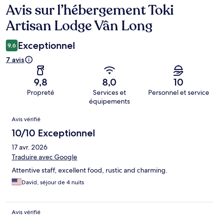
Avis sur l’hébergement Toki
Avis
Artisan Lodge Vân Long
Exceptionnel
9,6
7 avis
9,8
8,0
10
Propreté
Services et
Personnel et service
équipements
Avis
Avis vérifié
10/10 Exceptionnel
17 avr. 2026
Traduire avec Google
Attentive staff, excellent food, rustic and charming.
David, séjour de 4 nuits
Avis vérifié