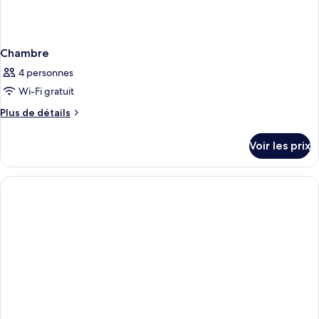
Chambre
4 personnes
Wi-Fi gratuit
Plus
Plus de détails
de
détails
Voir les prix
sur
le
type
de
chambre
Chambre