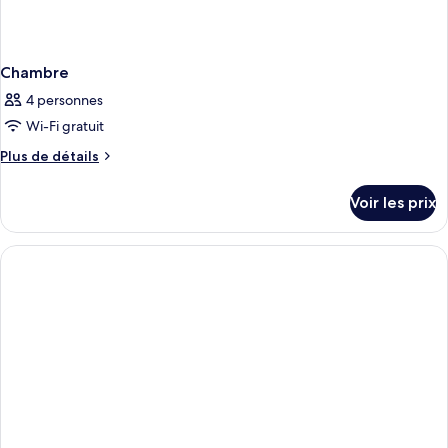
Chambre
4 personnes
Wi-Fi gratuit
Plus
Plus de détails
de
détails
Voir les prix
sur
le
type
de
chambre
Chambre