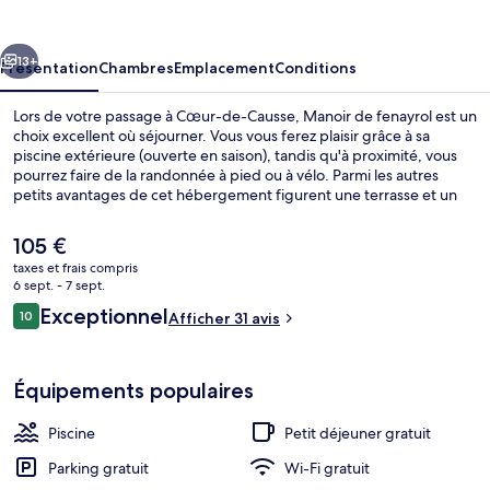
fenayrol
cédent
Suivant
13+
Présentation
Chambres
Emplacement
Conditions
Lors de votre passage à Cœur-de-Causse, Manoir de fenayrol est un
choix excellent où séjourner. Vous vous ferez plaisir grâce à sa
piscine extérieure (ouverte en saison), tandis qu'à proximité, vous
pourrez faire de la randonnée à pied ou à vélo. Parmi les autres
petits avantages de cet hébergement figurent une terrasse et un
jardin.
Le
105 €
prix
taxes et frais compris
actuel
6 sept. - 7 sept.
Extérieur
est
Avis
Exceptionnel
10
Afficher 31 avis
de
10 sur 10
voyageurs
105 €.
Équipements populaires
Piscine
Petit déjeuner gratuit
Parking gratuit
Wi-Fi gratuit