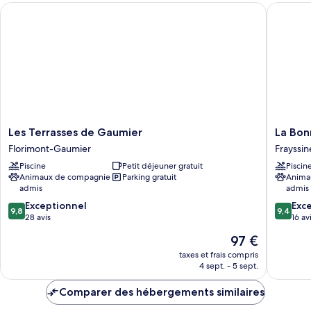
Les Terrasses de Gaumier
La Bonn
Chambre
Double
Confort
Les
La
Les Terrasses de Gaumier
La Bo
Terrasses
Bonne
Florimont-Gaumier
Frayssin
de
Auberg
Piscine
Petit déjeuner gratuit
Piscin
Gaumier
Frayssin
Animaux de compagnie
Parking gratuit
Anima
Florimont-
admis
admis
Gaumier
9.8
9.4
Exceptionnel
Exc
9,8
9,4
sur
sur
28 avis
16 av
10,
10,
Le
97 €
Exceptionnel,
Exceptio
nouveau
28 avis
16 avis
taxes et frais compris
prix
4 sept. - 5 sept.
est
de
Comparer des hébergements similaires
97 €