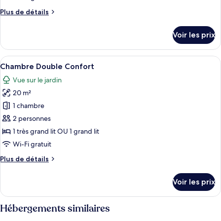
chambre :
Plus
Plus de détails
Chambre
de
Double
détails
Voir les prix
Confort
sur
le
type
Afficher
Une chambre à coucher avec un lit, un
1
de
Chambre Double Confort
toutes
chambre
Vue sur le jardin
Chambre
les
Double
20 m²
photos
Confort
pour
1 chambre
ce
2 personnes
type
1 très grand lit OU 1 grand lit
de
Wi-Fi gratuit
chambre :
Plus
Plus de détails
Chambre
de
Double
détails
Voir les prix
Confort
sur
le
type
Hébergements similaires
de
chambre