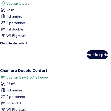
Vue sur le parc
les
25 m²
photos
pour
1 chambre
ce
2 personnes
type
1 lit double
de
Wi-Fi gratuit
chambre :
Plus
Plus de détails
Chambre
de
Double
détails
Voir les prix
Confort
sur
le
type
Afficher
Une chambre à coucher avec un lit, des
2
de
Chambre Double Confort
toutes
chambre
Vue sur la rivière / le fleuve
Chambre
les
Double
25 m²
photos
Confort
pour
1 chambre
ce
2 personnes
type
1 grand lit
de
Wi-Fi gratuit