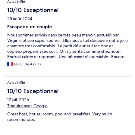
Avis vérifié
10/10 Exceptionnel
25 août 2024
Escapade en couple
Nous sommes arrivés dans ce très beau manoir, accueilli par
Virginie et son super sourire. Elle nous a fait découvrir notre jolie
chambre très confortable. Le petit déjeuner était bon et
copieux préparé avec soin. On s'y sentait comme chez nous.
Endroit calme et reposant. Une hôtesse très serviable. Encore
un grand merci pour sa gentillesse, son accueil et sa
Séjour de 4 nuits
bienveillance. Très belle rencontre. Nous recommandons
fortement.
Avis vérifié
10/10 Exceptionnel
17 juil. 2026
Traduire avec Google
Great host, house, room, pool and breakfast. Very much
recommended.