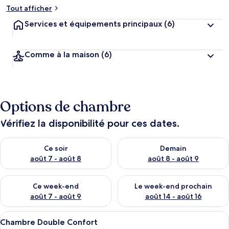
Tout afficher
Services et équipements principaux
(6)
Comme à la maison
(6)
Options de chambre
Vérifiez la disponibilité pour ces dates.
Vérifier la disponibilité pour ce soir août 7 - août 8
Vérifier la disponibilité pour 
Ce soir
Demain
août 7 - août 8
août 8 - août 9
Vérifier la disponibilité pour ce week-end août 7 - août 9
Vérifier la disponibilité pour 
Ce week-end
Le week-end prochain
août 7 - août 9
août 14 - août 16
Afficher
Une salle de bain avec un lavabo, un m
3
Chambre Double Confort
toutes