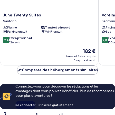
June
Voreina
June Twenty Suites
Vorein
Twenty
Gallery
Santorini
Santorin
Suites
Suites
Piscine
Transfert aéroport
Piscin
Santorini
Santorin
Parking gratuit
Wi-Fi gratuit
Spa
9.4
9.8
Exceptionnel
Exc
9,4
9,8
sur
sur
126 avis
136 a
10,
10,
Le
182 €
Exceptionnel,
Exceptio
nouveau
126 avis
136 avis
taxes et frais compris
prix
3 sept. - 4 sept.
est
de
Comparer des hébergements similaires
182 €
Connectez-vous pour découvrir les réductions et les
avantages dont vous pouvez bénéficier. Plus de récompenses
pour plus d’aventures !
Se connecter
S’inscrire gratuitement