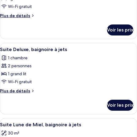
type
Wi-Fi gratuit
de
Plus
Plus de détails
chambre :
de
Suite
détails
Voir les prix
sur
Junior
le
type
Afficher
Suite Deluxe, baignoire à jets | Coffre
4
de
Suite Deluxe, baignoire à jets
toutes
chambre
1 chambre
Suite
les
Junior
2 personnes
photos
pour
1 grand lit
ce
Wi-Fi gratuit
type
Plus
Plus de détails
de
de
chambre :
détails
Voir les prix
sur
Suite
le
Deluxe,
type
Afficher
Une piscine sur le toit offrant une vue
baignoire
9
de
Suite Lune de Miel, baignoire à jets
toutes
chambre
à
30 m²
Suite
les