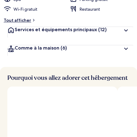
g
Wi-Fi gratuit
Restaurant
e
m
Tout afficher
e
n
Services et équipements principaux
(12)
t
s
Comme à la maison
(6)
l
e
s
m
i
Pourquoi vous allez adorer cet hébergement
e
u
x
n
o
t
é
s
p