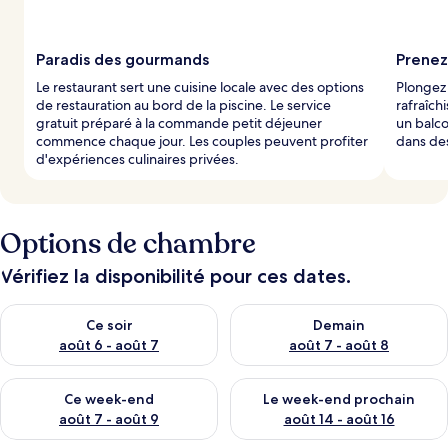
a
r
Paradis des gourmands
Prenez
l
Le restaurant sert une cuisine locale avec des options
Plongez
e
de restauration au bord de la piscine. Le service
rafraîch
s
gratuit préparé à la commande petit déjeuner
un balc
commence chaque jour. Les couples peuvent profiter
dans des
v
d'expériences culinaires privées.
o
y
a
g
e
Options de chambre
u
r
Vérifiez la disponibilité pour ces dates.
s
Vérifier la disponibilité pour ce soir août 6 - août 7
Vérifier la disponibilité pour 
Ce soir
Demain
août 6 - août 7
août 7 - août 8
Vérifier la disponibilité pour ce week-end août 7 - août 9
Vérifier la disponibilité pour 
Ce week-end
Le week-end prochain
août 7 - août 9
août 14 - août 16