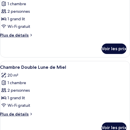
jets
Deluxe,
1 chambre
photos
baignoire
pour
2 personnes
à
ce
jets
1 grand lit
type
Wi-Fi gratuit
de
Plus
Plus de détails
chambre :
de
Suite
détails
Voir les prix
sur
Lune
le
de
type
Afficher
Un balcon avec vue sur la mer, une tab
Miel,
5
de
Chambre Double Lune de Miel
toutes
baignoire
chambre
20 m²
Suite
les
à
Lune
1 chambre
photos
jets
de
pour
2 personnes
Miel,
ce
baignoire
1 grand lit
à
type
Wi-Fi gratuit
jets
de
Plus
Plus de détails
chambre :
de
Chambre
détails
Voir les prix
sur