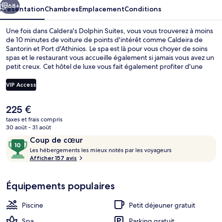
68+
Présentation
Chambres
Emplacement
Conditions
Une fois dans Caldera's Dolphin Suites, vous vous trouverez à moins
de 10 minutes de voiture de points d'intérêt comme Caldeira de
Santorin et Port d'Athinios. Le spa est là pour vous choyer de soins
spas et le restaurant vous accueille également si jamais vous avez un
petit creux. Cet hôtel de luxe vous fait également profiter d'une
piscine extérieure, d'un bar en bord de piscine et d'une salle de
fitness ouverte 24 h/24. Les autres voyageurs ne disent que du bien
VIP Access
en ce qui concerne le personnel attentionné.
Le
225 €
Suite Lune de Miel, baignoire à jets | T
prix
taxes et frais compris
actuel
30 août - 31 août
est
Avis
10
Coup de cœur
de
voyageurs
L
sur
Les hébergements les mieux notés par les voyageurs
225 €.
e
Afficher 157 avis
10,
s
Coup
de
Équipements populaires
h
cœur
é
b
Piscine
Petit déjeuner gratuit
e
r
Spa
Parking gratuit