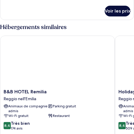
de
de
chambre :
détails
Voir les prix
sur
Deluxe
le
Room
type
Hébergements similaires
de
chambre
B&B HOTEL Remilia
Holiday 
Deluxe
Room
B&B
Holiday
B&B HOTEL Remilia
Holida
HOTEL
Inn
Reggio nell'Emilia
Reggio n
Remilia
Express
Animaux de compagnie
Parking gratuit
Anima
Reggio
Reggio
admis
admis
nell'Emilia
Emilia
Wi-Fi gratuit
Restaurant
Wi-Fi 
by
8.4
8.4
Très bien
IHG
Trè
8,4
8,4
sur
sur
174 avis
Reggio
509 
10,
10,
nell'Emil