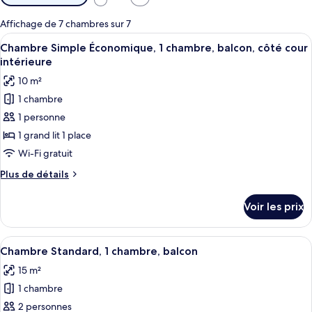
disponibles
pour
Affichage de 7 chambres sur 7
les
Afficher
Une chambre d’hôtel moderne dotée d’un
8
Chambre Simple Économique, 1 chambre, balcon, côté cour
chambres
toutes
intérieure
les
10 m²
photos
1 chambre
pour
1 personne
ce
type
1 grand lit 1 place
de
Wi-Fi gratuit
chambre :
Plus
Plus de détails
Chambre
de
Simple
détails
Voir les prix
sur
Économique,
le
1
type
Afficher
Une chambre d’hôtel avec un lit, un bu
chambre,
8
de
Chambre Standard, 1 chambre, balcon
toutes
chambre
balcon,
15 m²
Chambre
les
côté
Simple
1 chambre
photos
cour
Économique,
pour
2 personnes
1