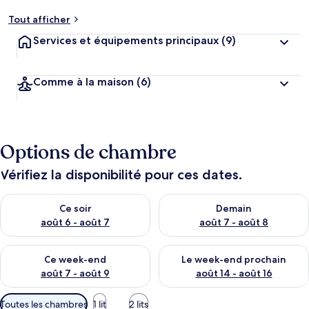
Tout afficher
Services et équipements principaux
(9)
Comme à la maison
(6)
Options de chambre
Vérifiez la disponibilité pour ces dates.
Vérifier la disponibilité pour ce soir août 6 - août 7
Vérifier la disponibilité pour 
Ce soir
Demain
août 6 - août 7
août 7 - août 8
Vérifier la disponibilité pour ce week-end août 7 - août 9
Vérifier la disponibilité pour 
Ce week-end
Le week-end prochain
août 7 - août 9
août 14 - août 16
Filtres
Toutes les chambres
1 lit
2 lits