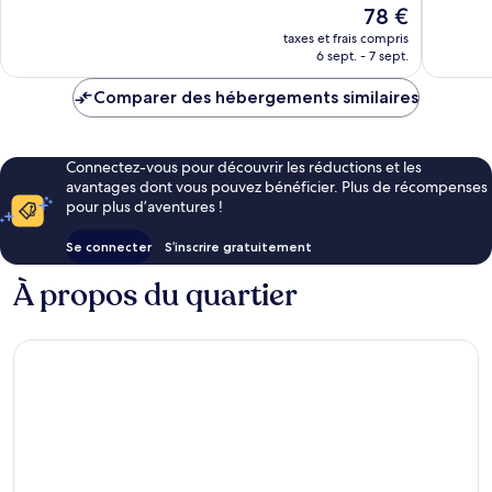
Le
78 €
Très
Très
nouveau
bien,
bien,
taxes et frais compris
prix
6 sept. - 7 sept.
174 avis
509 avis
est
de
Comparer des hébergements similaires
78 €
Connectez-vous pour découvrir les réductions et les
avantages dont vous pouvez bénéficier. Plus de récompenses
pour plus d’aventures !
Se connecter
S’inscrire gratuitement
À propos du quartier