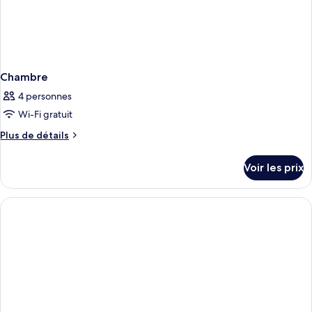
Chambre
4 personnes
Wi-Fi gratuit
Plus
Plus de détails
de
détails
Voir les prix
sur
le
type
de
chambre
Chambre