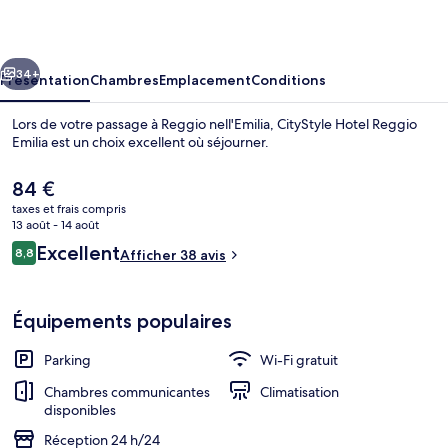
Reggio
Emilia
cédent
Suivant
34+
Présentation
Chambres
Emplacement
Conditions
Lors de votre passage à Reggio nell'Emilia, CityStyle Hotel Reggio
Emilia est un choix excellent où séjourner.
Le
84 €
prix
taxes et frais compris
actuel
13 août - 14 août
est
Avis
Excellent
8,8
Afficher 38 avis
de
8,8 sur 10
voyageurs
84 €.
Chambre Deluxe, vue ville | Literie de 
Équipements populaires
Parking
Wi-Fi gratuit
Chambres communicantes
Climatisation
disponibles
Réception 24 h/24