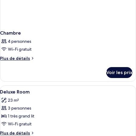
Chambre
4 personnes
Wi-Fi gratuit
Plus
Plus de détails
de
détails
Voir les prix
sur
le
type
Afficher
Literie de qualité supérieure, couette 
9
de
Deluxe Room
toutes
chambre
23 m²
Chambre
les
3 personnes
photos
pour
1 très grand lit
ce
Wi-Fi gratuit
type
Plus
Plus de détails