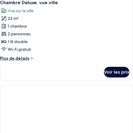
12
de
Chambre Deluxe, vue ville
toutes
chambre
Vue sur la ville
Chambre
les
Supérieure,
23 m²
photos
balcon
pour
1 chambre
ce
2 personnes
type
1 lit double
de
Wi-Fi gratuit
chambre :
Plus
Plus de détails
Chambre
de
Deluxe,
détails
Voir les prix
vue
sur
le
ville
type
de
chambre
Chambre
Deluxe,
vue
ville