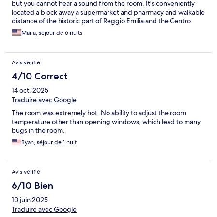
but you cannot hear a sound from the room. It's conveniently
located a block away a supermarket and pharmacy and walkable
distance of the historic part of Reggio Emilia and the Centro
Internazionale Loris Malaguzzi. The train stations are 7 minutes
Maria, séjour de 6 nuits
away by car or taxi. .
Avis vérifié
4/10 Correct
14 oct. 2025
Traduire avec Google
The room was extremely hot. No ability to adjust the room
temperature other than opening windows, which lead to many
bugs in the room.
Ryan, séjour de 1 nuit
Avis vérifié
6/10 Bien
10 juin 2025
Traduire avec Google