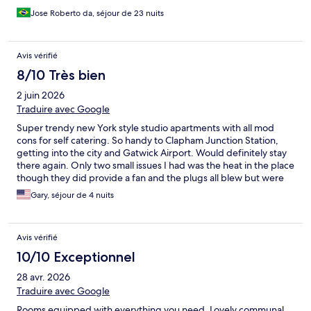
Jose Roberto da, séjour de 23 nuits
Avis vérifié
8/10 Très bien
2 juin 2026
Traduire avec Google
Super trendy new York style studio apartments with all mod
cons for self catering. So handy to Clapham Junction Station,
getting into the city and Gatwick Airport. Would definitely stay
there again. Only two small issues I had was the heat in the place
though they did provide a fan and the plugs all blew but were
fixed by time I came back from sight seeing.
Gary, séjour de 4 nuits
Avis vérifié
10/10 Exceptionnel
28 avr. 2026
Traduire avec Google
Rooms equipped with everything you need. Lovely communal