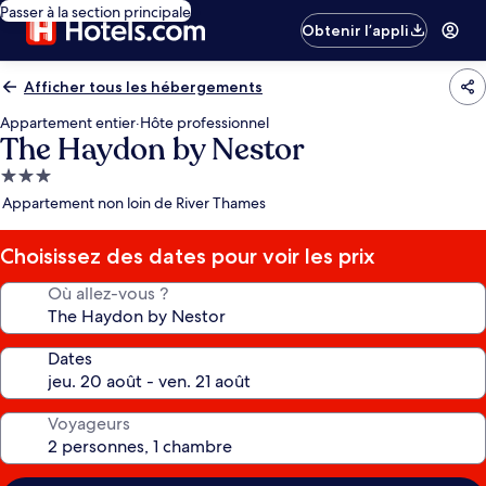
Passer à la section principale
Obtenir l’appli
Afficher tous les hébergements
Appartement entier
·
Hôte professionnel
The Haydon by Nestor
Hébergement
3.0 étoiles
Appartement non loin de River Thames
Choisissez des dates pour voir les prix
Où allez-vous ?
Dates
Voyageurs