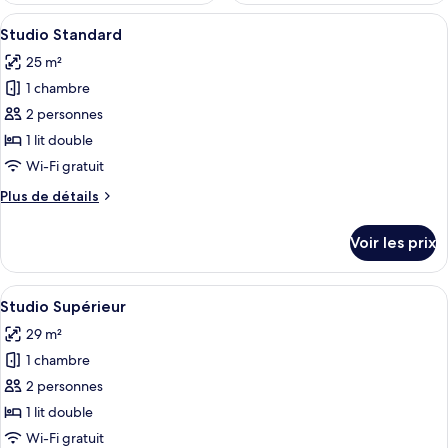
Afficher
Une chambre d’hôtel moderne dotée d’u
20
Studio Standard
toutes
25 m²
les
1 chambre
photos
pour
2 personnes
ce
1 lit double
type
Wi-Fi gratuit
de
Plus
Plus de détails
chambre :
de
Studio
détails
Voir les prix
sur
Standard
le
type
Afficher
Une chambre moderne avec un grand lit
16
de
Studio Supérieur
toutes
chambre
29 m²
Studio
les
Standard
1 chambre
photos
pour
2 personnes
ce
1 lit double
type
Wi-Fi gratuit