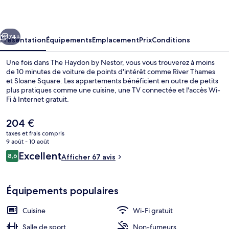
by
Nestor
cédent
Suivant
74+
Présentation
Équipements
Emplacement
Prix
Conditions
Une fois dans The Haydon by Nestor, vous vous trouverez à moins
de 10 minutes de voiture de points d'intérêt comme River Thames
et Sloane Square. Les appartements bénéficient en outre de petits
plus pratiques comme une cuisine, une TV connectée et l'accès Wi-
Fi à Internet gratuit.
Le
204 €
prix
taxes et frais compris
actuel
9 août - 10 août
Studio Luxe | Espace de travail pour o
est
Avis
Excellent
8,6
Afficher 67 avis
de
8,6 sur 10
voyageurs
204 €.
Équipements populaires
Cuisine
Wi-Fi gratuit
Salle de sport
Non-fumeurs