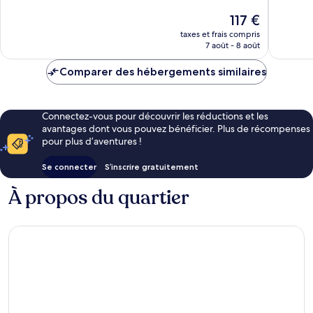
Excellent,
37 avis
Le
117 €
433 avis
nouveau
taxes et frais compris
prix
7 août - 8 août
est
de
Comparer des hébergements similaires
117 €
Connectez-vous pour découvrir les réductions et les
avantages dont vous pouvez bénéficier. Plus de récompenses
pour plus d’aventures !
Se connecter
S’inscrire gratuitement
À propos du quartier