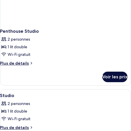
Penthouse Studio
2 personnes
1 lit double
Wi-Fi gratuit
Plus
Plus de détails
de
détails
Voir les prix
sur
le
type
Afficher
Espace de travail pour ordinateur port
13
de
Studio
toutes
chambre
2 personnes
Penthouse
les
Studio
1 lit double
photos
pour
Wi-Fi gratuit
ce
Plus
Plus de détails