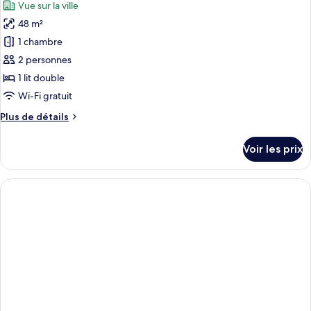
Vue sur la ville
Studio
les
Luxe
48 m²
photos
pour
1 chambre
ce
2 personnes
type
1 lit double
de
Wi-Fi gratuit
chambre :
Plus
Plus de détails
Penthouse
de
Deluxe
détails
Voir les prix
sur
le
type
de
chambre
Penthouse
Deluxe