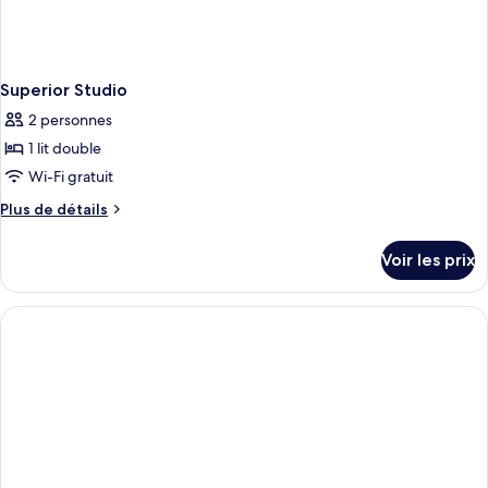
Superior Studio
2 personnes
1 lit double
Wi-Fi gratuit
Plus
Plus de détails
de
détails
Voir les prix
sur
le
type
de
chambre
Superior
Studio