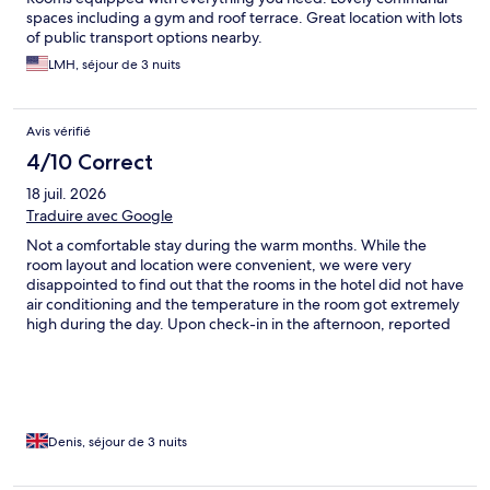
spaces including a gym and roof terrace. Great location with lots
of public transport options nearby.
LMH, séjour de 3 nuits
Avis vérifié
4/10 Correct
18 juil. 2026
Traduire avec Google
Not a comfortable stay during the warm months. While the
room layout and location were convenient, we were very
disappointed to find out that the rooms in the hotel did not have
air conditioning and the temperature in the room got extremely
high during the day. Upon check-in in the afternoon, reported
room temperature was 29 C. Due to the last minute discovery of
lack of AC, we had no choice but to keep the room, however, we
had to minimise our time in the room as much as possible, due to
the temperature in the room going in the 30s Celsius.
Denis, séjour de 3 nuits