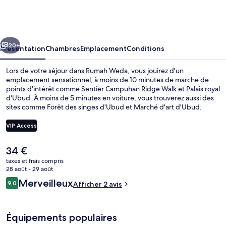
Weda
cédent
Suivant
20+
Présentation
Chambres
Emplacement
Conditions
Lors de votre séjour dans Rumah Weda, vous jouirez d'un
emplacement sensationnel, à moins de 10 minutes de marche de
points d'intérêt comme Sentier Campuhan Ridge Walk et Palais royal
d'Ubud. À moins de 5 minutes en voiture, vous trouverez aussi des
sites comme Forêt des singes d'Ubud et Marché d'art d'Ubud.
VIP Access
Le
34 €
Restauration extérieure
prix
taxes et frais compris
actuel
28 août - 29 août
est
Avis
Merveilleux
9,0
Afficher 2 avis
de
9,0 sur 10
voyageurs
34 €.
Équipements populaires