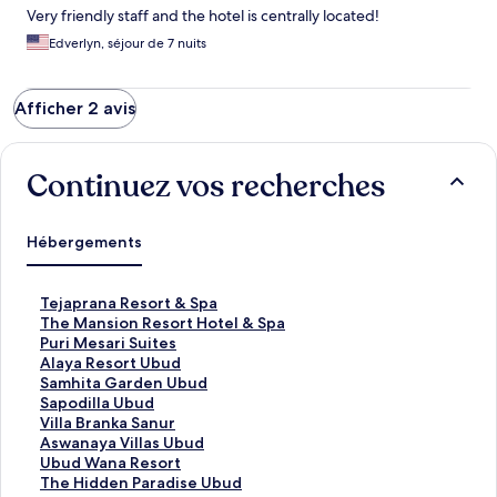
Very friendly staff and the hotel is centrally located!
Edverlyn, séjour de 7 nuits
Afficher 2 avis
Continuez vos recherches
Hébergements
L
Tejaprana Resort & Spa
i
L
The Mansion Resort Hotel & Spa
e
i
L
Puri Mesari Suites
n
e
i
L
Alaya Resort Ubud
o
n
e
i
L
Samhita Garden Ubud
u
o
n
e
i
L
Sapodilla Ubud
v
u
o
n
e
i
L
Villa Branka Sanur
r
v
u
o
n
e
i
L
Aswanaya Villas Ubud
a
r
v
u
o
n
e
i
L
Ubud Wana Resort
n
a
r
v
u
o
n
e
i
L
The Hidden Paradise Ubud