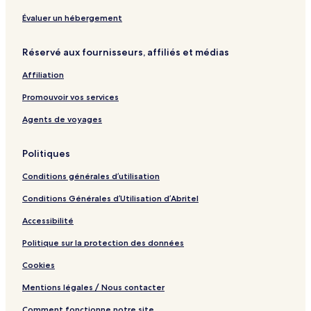
a
p
l
e
Évaluer un hébergement
i
r
t
i
Réservé aux fournisseurs, affiliés et médias
y
e
n
Affiliation
c
e
Promouvoir vos services
Agents de voyages
Politiques
Conditions générales d’utilisation
Conditions Générales d’Utilisation d’Abritel
Accessibilité
Politique sur la protection des données
Cookies
Mentions légales / Nous contacter
Comment fonctionne notre site