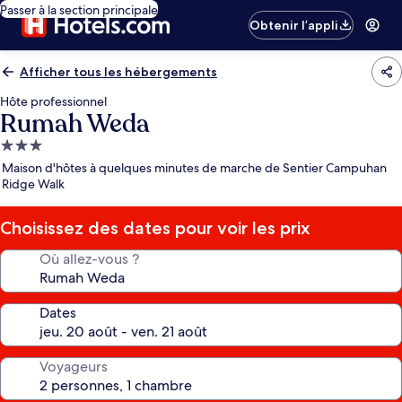
Passer à la section principale
Obtenir l’appli
Afficher tous les hébergements
Hôte professionnel
Rumah Weda
Hébergement
3.0 étoiles
Maison d'hôtes à quelques minutes de marche de Sentier Campuhan
Ridge Walk
Choisissez des dates pour voir les prix
Où allez-vous ?
Dates
Voyageurs