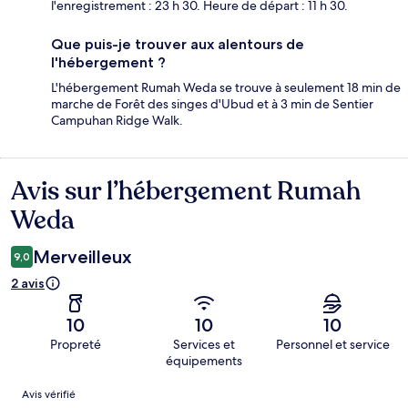
l'enregistrement : 23 h 30. Heure de départ : 11 h 30.
Que puis-je trouver aux alentours de
l'hébergement ?
L'hébergement Rumah Weda se trouve à seulement 18 min de
marche de Forêt des singes d'Ubud et à 3 min de Sentier
Campuhan Ridge Walk.
Avis sur l’hébergement Rumah
Avis
Weda
Merveilleux
9,0
2 avis
10
10
10
Propreté
Services et
Personnel et service
équipements
Avis
Avis vérifié