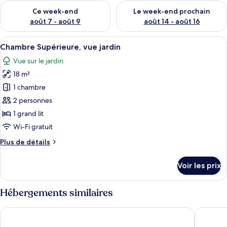
Vérifier la disponibilité pour ce week-end août 7 - août 9
Vérifier la disponibilité pour 
Ce week-end
Le week-end prochain
août 7 - août 9
août 14 - août 16
Afficher
Une chambre d’hôtel moderne avec une t
9
Chambre Supérieure, vue jardin
toutes
Vue sur le jardin
les
18 m²
photos
pour
1 chambre
ce
2 personnes
type
1 grand lit
de
Wi-Fi gratuit
chambre :
Plus
Plus de détails
Chambre
de
Supérieure,
détails
Voir les prix
vue
sur
le
jardin
type
Hébergements similaires
de
chambre
Sayong House
ABANG
Chambre
Supérieure,