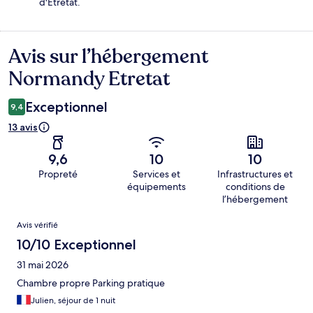
d'Étretat.
Avis sur l’hébergement
Avis
Normandy Etretat
Exceptionnel
9,4
13 avis
9,6
10
10
Propreté
Services et
Infrastructures et
équipements
conditions de
l’hébergement
Avis
Avis vérifié
10/10 Exceptionnel
31 mai 2026
Chambre propre Parking pratique
Julien, séjour de 1 nuit