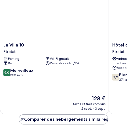
Deluxe
La
Hôtel
La Villa 10
Hôtel 
Villa
des
Etretat
Etretat
10
Falaises
Parking
Wi-Fi gratuit
Anima
Etretat
Etretat
Bar
Réception 24 h/24
admis
Récept
9.0
Merveilleux
9,0
7.2
Bie
sur
353 avis
7,2
sur
374 a
10,
10,
Merveilleux,
Bien,
353 avis
374 avis
Le
128 €
nouveau
taxes et frais compris
prix
2 sept. - 3 sept.
est
de
Comparer des hébergements similaires
128 €