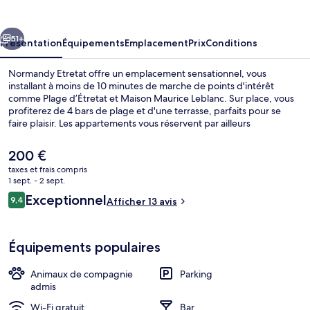
cédent
Suivant
51+
Présentation
Équipements
Emplacement
Prix
Conditions
Normandy Etretat offre un emplacement sensationnel, vous
installant à moins de 10 minutes de marche de points d'intérêt
comme Plage d’Étretat et Maison Maurice Leblanc. Sur place, vous
profiterez de 4 bars de plage et d'une terrasse, parfaits pour se
faire plaisir. Les appartements vous réservent par ailleurs
d'agréables surprises comme des lits avec matelas Select Comfort
et un pommeau de douche à « effet pluie ».
Le
200 €
prix
taxes et frais compris
actuel
1 sept. - 2 sept.
Appartement | Cuisine privée | Machine
est
Avis
Exceptionnel
9,4
Afficher 13 avis
de
9,4 sur 10
voyageurs
200 €.
Équipements populaires
Animaux de compagnie
Parking
admis
Wi-Fi gratuit
Bar