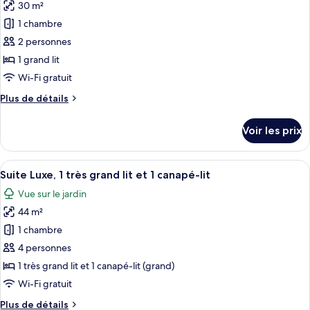
30 m²
photos
pour
1 chambre
ce
2 personnes
type
1 grand lit
de
Wi-Fi gratuit
chambre :
Plus
Plus de détails
Appartement
de
Deluxe,
détails
Voir les prix
vue
sur
le
ville
type
Afficher
Un salon comprenant un canapé, une ch
12
de
Suite Luxe, 1 très grand lit et 1 canapé-lit
toutes
chambre
Vue sur le jardin
Appartement
les
Deluxe,
44 m²
photos
vue
pour
1 chambre
ville
ce
4 personnes
type
1 très grand lit et 1 canapé-lit (grand)
de
Wi-Fi gratuit
chambre :
Plus
Plus de détails