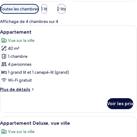
Filtres
Toutes les chambres
1 lit
2 lits
disponibles
pour
Affichage de 4 chambres sur 4
les
Afficher
Un lit bien fait, avec une serviette mar
10
Appartement
chambres
toutes
Vue sur la ville
les
40 m²
photos
pour
1 chambre
ce
4 personnes
type
1 grand lit et 1 canapé-lit (grand)
de
Wi-Fi gratuit
chambre :
Plus
Plus de détails
Appartement
de
détails
Voir les prix
sur
le
type
Afficher
Une chambre à coucher comprenant un l
14
de
Appartement Deluxe, vue ville
toutes
chambre
Vue sur la ville
Appartement
les