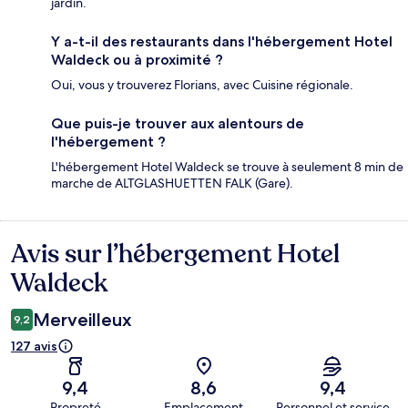
jardin.
Y a-t-il des restaurants dans l'hébergement Hotel
Waldeck ou à proximité ?
Oui, vous y trouverez Florians, avec Cuisine régionale.
Que puis-je trouver aux alentours de
l'hébergement ?
L'hébergement Hotel Waldeck se trouve à seulement 8 min de
marche de ALTGLASHUETTEN FALK (Gare).
Avis sur l’hébergement Hotel
Avis
Waldeck
Merveilleux
9,2
127 avis
9,4
8,6
9,4
Propreté
Emplacement
Personnel et service