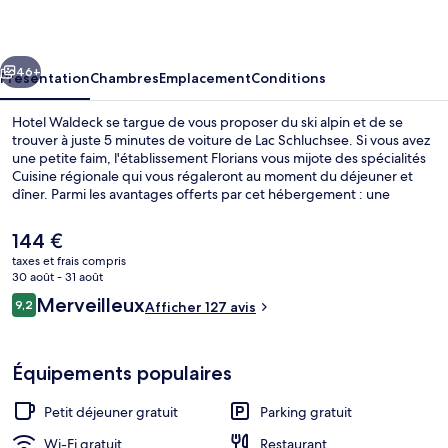
cédent
Suivant
46+
Présentation
Chambres
Emplacement
Conditions
Hotel Waldeck se targue de vous proposer du ski alpin et de se
trouver à juste 5 minutes de voiture de Lac Schluchsee. Si vous avez
une petite faim, l'établissement Florians vous mijote des spécialités
Cuisine régionale qui vous régaleront au moment du déjeuner et
dîner. Parmi les avantages offerts par cet hébergement : une
terrasse et un jardin. Des forfaits de ski et un local à skis sont
également disponibles.
Le
144 €
prix
taxes et frais compris
actuel
30 août - 31 août
Déjeuner et dîner servis sur place
est
Avis
Merveilleux
9,2
Afficher 127 avis
de
9,2 sur 10
voyageurs
144 €.
Équipements populaires
Petit déjeuner gratuit
Parking gratuit
Wi-Fi gratuit
Restaurant