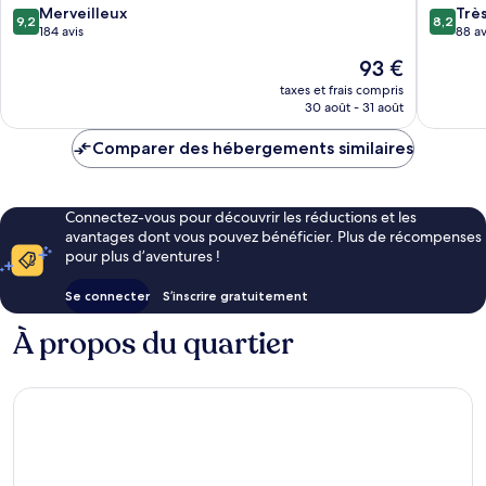
9.2
8.2
Merveilleux
Trè
9,2
8,2
sur
sur
184 avis
88 av
10,
10,
Le
93 €
Merveilleux,
Très
nouveau
184 avis
bien,
taxes et frais compris
prix
30 août - 31 août
88 avis
est
de
Comparer des hébergements similaires
93 €
Connectez-vous pour découvrir les réductions et les
avantages dont vous pouvez bénéficier. Plus de récompenses
pour plus d’aventures !
Se connecter
S’inscrire gratuitement
À propos du quartier