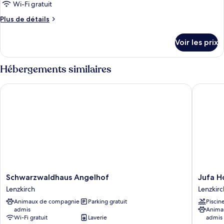
type
Wi-Fi gratuit
de
Plus
Plus de détails
chambre :
de
Chambre
détails
Voir les prix
sur
Junior
le
type
Hébergements similaires
de
chambre
Schwarzwaldhaus Angelhof
Jufa Hot
Chambre
Junior
Schwarzwaldhaus
Jufa
Schwarzwaldhaus Angelhof
Jufa H
Angelhof
Hotel
Lenzkirch
Lenzkirc
Lenzkirch
Schwarz
Animaux de compagnie
Parking gratuit
Piscin
Lenzkirc
admis
Anima
Wi-Fi gratuit
Laverie
admis