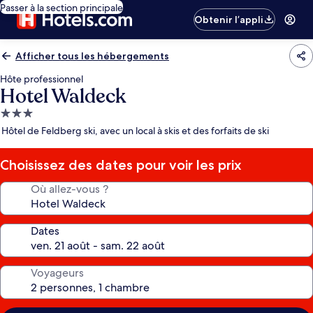
Passer à la section principale
Obtenir l’appli
Afficher tous les hébergements
Hôte professionnel
Hotel Waldeck
Hébergement
3.0 étoiles
Hôtel de Feldberg ski, avec un local à skis et des forfaits de ski
Choisissez des dates pour voir les prix
Où allez-vous ?
Dates
Voyageurs