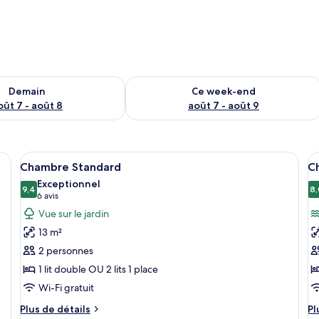
sponibilité pour demain août 7 - août 8
Vérifier la disponibilité pour ce week
Demain
Ce week-end
oût 7 - août 8
août 7 - août 9
, Wi-Fi gratuit, draps fournis
Afficher
Coffres-forts dans les chambres, Wi-Fi
A
3
Chambre Standard
C
toutes
t
Exceptionnel
les
9,4
le
8,
9,4 sur 10
(6 avis)
6 avis
photos
p
Vue sur le jardin
pour
p
13 m²
ce
c
2 personnes
type
t
1 lit double OU 2 lits 1 place
de
d
Wi-Fi gratuit
chambre :
c
Chambre
C
Plus
Pl
Plus de détails
Pl