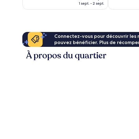
prix
1 sept. - 2 sept.
est
de
159 €
Connectez-vous pour découvrir les 
pouvez bénéficier. Plus de récompen
À propos du quartier