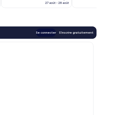
prix
27 août - 28 août
est
de
277 €
Se connecter
S’inscrire gratuitement