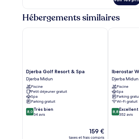
sur
le
type
Hébergements similaires
de
chambre
Chambre
Djerba Golf Resort & Spa
Iberostar Wav
Djerba
Iberostar
Djerba Golf Resort & Spa
Iberostar 
Golf
Waves
Djerba Midun
Djerba Midun
Resort
Mehari
Piscine
Piscine
&
Djerba
Petit déjeuner gratuit
Spa
Spa
Djerba
Spa
Parking gratu
Djerba
Midun
Parking gratuit
Wi-Fi gratuit
Midun
8.0
8.8
Très bien
Excellent
8,0
8,8
sur
sur
34 avis
352 avis
10,
10,
Très
Excellent,
Le
159 €
bien,
352 avis
nouveau
34 avis
taxes et frais compris