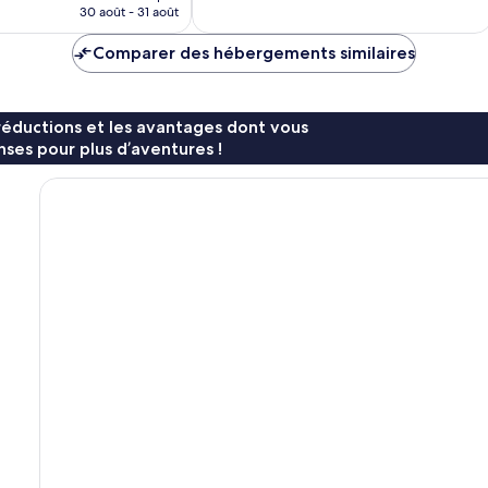
prix
30 août - 31 août
est
de
Comparer des hébergements similaires
277 €
réductions et les avantages dont vous
ses pour plus d’aventures !