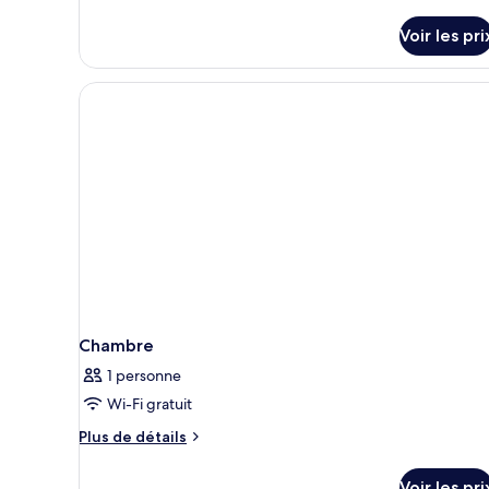
Simple
sur
le
Voir les pri
type
de
chambre
Chambre
Simple
Chambre
1 personne
Wi-Fi gratuit
Plus
Plus de détails
de
détails
Voir les pri