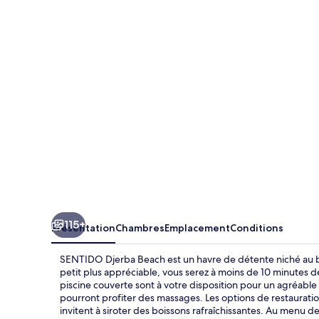
Djerba
Beach
115+
Présentation
Chambres
Emplacement
Conditions
SENTIDO Djerba Beach est un havre de détente niché au bo
petit plus appréciable, vous serez à moins de 10 minutes 
piscine couverte sont à votre disposition pour un agréabl
pourront profiter des massages. Les options de restaurati
invitent à siroter des boissons rafraîchissantes. Au menu de