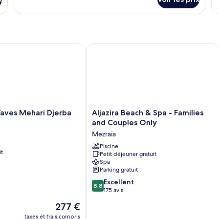
sur
su
le
le
type
ty
de
d
chambre
c
Chambre
C
es Mehari Djerba
Aljazira Beach & Spa - Families and C
Aljazira
Waves Mehari Djerba
Aljazira Beach & Spa - Families
Beach
and Couples Only
&
Mezraia
Spa
-
Piscine
it
Petit déjeuner gratuit
Families
Spa
and
Parking gratuit
Couples
8.8
Only
Excellent
8,8
sur
Mezraia
175 avis
10,
Le
277 €
Excellent,
nouveau
175 avis
taxes et frais compris