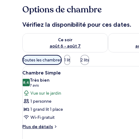
Options de chambre
Vérifiez la disponibilité pour ces dates.
Vérifier la disponibilité pour ce soir août 6 - août 7
Vérifier la di
Ce soir
août 6 - août 7
a
Filtres
Toutes les chambres
1 lit
2 lits
disponibles
Afficher
Coffres-forts dans les chambres
pour
3
Chambre Simple
toutes
les
Très bien
les
8,4
chambres
8,4 sur 10
(7 avis)
7 avis
photos
Vue sur le jardin
pour
1 personne
ce
1 grand lit 1 place
type
Wi-Fi gratuit
de
chambre :
Plus
Plus de détails
de
Chambre
détails