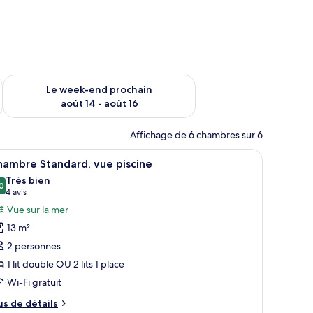
-end août 7 - août 9
Vérifier la disponibilité pour le week-end prochain août 14 - a
Le week-end prochain
août 14 - août 16
Affichage de 6 chambres sur 6
 gratuit, draps fournis
fficher
Coffres-forts dans les chambres, Wi-Fi gratuit
4
hambre Standard, vue piscine
outes
Très bien
s
0
8,0 sur 10
(4 avis)
4 avis
hotos
Vue sur la mer
our
13 m²
e
2 personnes
ype
1 lit double OU 2 lits 1 place
e
Wi-Fi gratuit
hambre :
hambre
us
us de détails