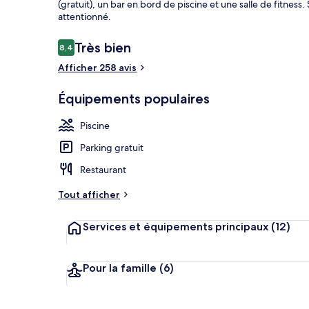
(gratuit), un bar en bord de piscine et une salle de fitnes
attentionné.
Avis
Très bien
8,4
8,4 sur 10
Piscine couve
voyageurs
Afficher 258 avis
Équipements populaires
Piscine
Parking gratuit
Restaurant
Tout afficher
Services et équipements principaux
(12)
Pour la famille
(6)