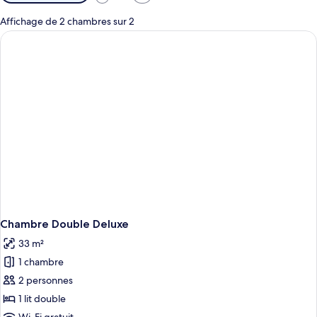
disponibles
pour
Affichage de 2 chambres sur 2
les
chambres
Chambre Double Deluxe
33 m²
1 chambre
2 personnes
1 lit double