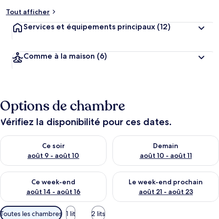
Tout afficher
Services et équipements principaux
(12)
Comme à la maison
(6)
Options de chambre
Vérifiez la disponibilité pour ces dates.
Vérifier la disponibilité pour ce soir août 9 - août 10
Vérifier la disponibilité pour 
Ce soir
Demain
août 9 - août 10
août 10 - août 11
Vérifier la disponibilité pour ce week-end août 14 - août 16
Vérifier la disponibilité pour
Ce week-end
Le week-end prochain
août 14 - août 16
août 21 - août 23
Filtres
Toutes les chambres
1 lit
2 lits