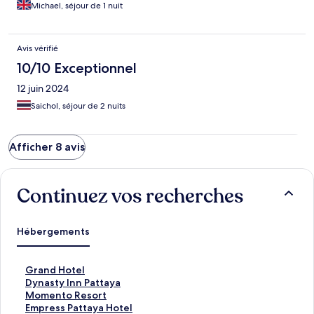
Michael, séjour de 1 nuit
Avis vérifié
10/10 Exceptionnel
12 juin 2024
Saichol, séjour de 2 nuits
Afficher 8 avis
Continuez vos recherches
Hébergements
L
Grand Hotel
i
L
Dynasty Inn Pattaya
e
i
L
Momento Resort
n
e
i
L
Empress Pattaya Hotel