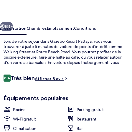
Resort
Pattaya
cédent
Suivant
108+
Présentation
Chambres
Emplacement
Conditions
Lors de votre séjour dans Gazebo Resort Pattaya, vous vous
trouverez à juste 5 minutes de voiture de points d'intérêt comme
Walking Street et Route Beach Road. Vous pourrez profiter de la
piscine extérieure, faire une halte au café, ou vous relaxer autour
d'un verre au bar/salon. En voiture depuis l'hébergement, vous
aurez également vite rejoint des sites comme Central Pattaya et
Centre commercial Terminal 21 Pattaya.
Avis
Très bien
8,4
Afficher 8 avis
8,4 sur 10
voyageurs
Extérieur
Équipements populaires
Piscine
Parking gratuit
Wi-Fi gratuit
Restaurant
Climatisation
Bar