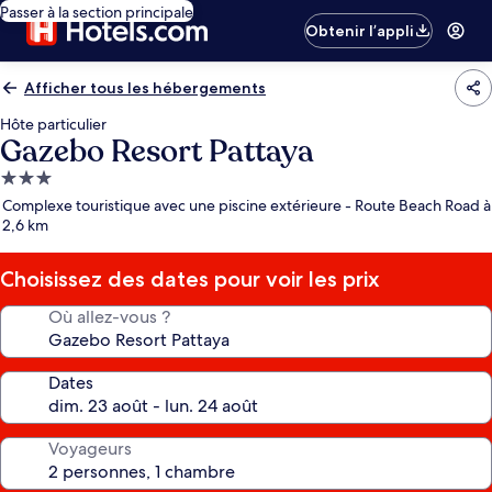
Passer à la section principale
Obtenir l’appli
Afficher tous les hébergements
Hôte particulier
Gazebo Resort Pattaya
Hébergement
3.0 étoiles
Complexe touristique avec une piscine extérieure - Route Beach Road à
2,6 km
Choisissez des dates pour voir les prix
Où allez-vous ?
Dates
Voyageurs