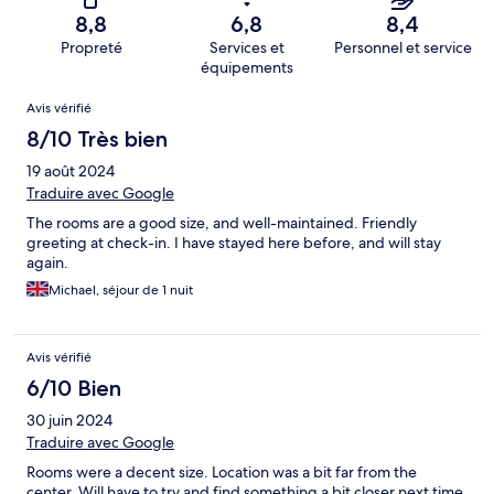
8,8
6,8
8,4
Propreté
Services et
Personnel et service
équipements
Avis
Avis vérifié
8/10 Très bien
19 août 2024
Traduire avec Google
The rooms are a good size, and well-maintained. Friendly
greeting at check-in. I have stayed here before, and will stay
again.
Michael, séjour de 1 nuit
Avis vérifié
6/10 Bien
30 juin 2024
Traduire avec Google
Rooms were a decent size. Location was a bit far from the
center. Will have to try and find something a bit closer next time.