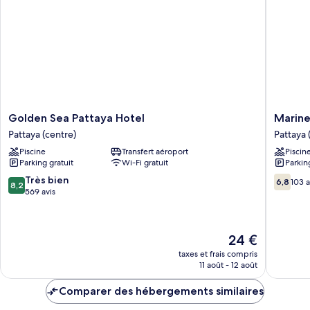
Deluxe
Golden
Marine
Golden Sea Pattaya Hotel
Marine
Sea
Paradise
Pattaya (centre)
Pattaya 
Pattaya
Pattaya
Piscine
Transfert aéroport
Piscin
Hotel
(sud)
Parking gratuit
Wi-Fi gratuit
Parkin
Pattaya
(centre)
8.2
6.8
Très bien
6,8
103 a
8,2
sur
sur
569 avis
10,
10,
Très
103 avis
bien,
Le
24 €
569 avis
nouveau
taxes et frais compris
prix
11 août - 12 août
est
de
Comparer des hébergements similaires
24 €