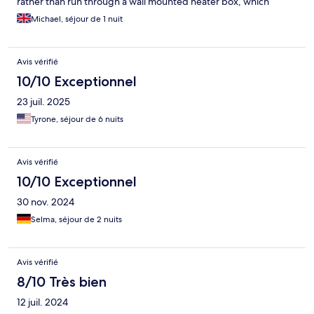
rather than run through a wall mounted heater box, which
would be preferable. That apart, extremely good value for
Michael, séjour de 1 nuit
money. I will return for sure.
Avis vérifié
10/10 Exceptionnel
23 juil. 2025
Tyrone, séjour de 6 nuits
Avis vérifié
10/10 Exceptionnel
30 nov. 2024
Selma, séjour de 2 nuits
Avis vérifié
8/10 Très bien
12 juil. 2024