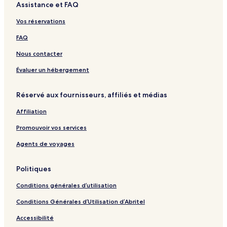
Assistance et FAQ
y
t
a
t
c
o
a
a
h
t
e
v
Vos réservations
P
t
a
e
a
a
n
r
FAQ
t
y
R
y
t
a
e
B
Nous contacter
a
s
e
y
o
a
Évaluer un hébergement
a
r
c
t
h
Réservé aux fournisseurs, affiliés et médias
H
o
Affiliation
t
e
Promouvoir vos services
l
P
Agents de voyages
a
t
Politiques
t
a
Conditions générales d’utilisation
y
a
Conditions Générales d’Utilisation d’Abritel
Accessibilité