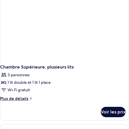
Chambre
Supérieure,
1
lit
double
Chambre Supérieure, plusieurs lits
3 personnes
1 lit double et 1 lit 1 place
Wi-Fi gratuit
Plus
Plus de détails
de
détails
Voir les prix
sur
le
type