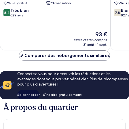
Wi-Fi gratuit
Climatisation
Wi-Fi 
de
Centre-
8.4
7.8
Colmar
Très bien
ville
Bie
8,4
7,8
sur
sur
629 avis
de
827 a
10,
10,
Colmar
Très
Bien,
bien,
827 avis
Le
93 €
629 avis
nouveau
taxes et frais compris
prix
31 août - 1 sept.
est
de
Comparer des hébergements similaires
93 €
Connectez-vous pour découvrir les réductions et les
avantages dont vous pouvez bénéficier. Plus de récompenses
pour plus d’aventures !
Se connecter
S’inscrire gratuitement
À propos du quartier