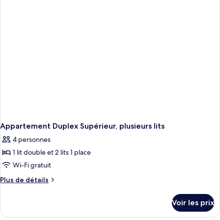
de
chambre
Chambre
Supérieure,
plusieurs
lits
Appartement Duplex Supérieur, plusieurs lits
4 personnes
1 lit double et 2 lits 1 place
Wi-Fi gratuit
Plus
Plus de détails
de
détails
Voir les prix
sur
le