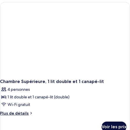
type
de
chambre
Appartement
Duplex
Supérieur,
plusieurs
lits
Chambre Supérieure, 1 lit double et 1 canapé-lit
4 personnes
1 lit double et 1 canapé-lit (double)
Wi-Fi gratuit
Plus
Plus de détails
de
détails
Voir les prix
sur