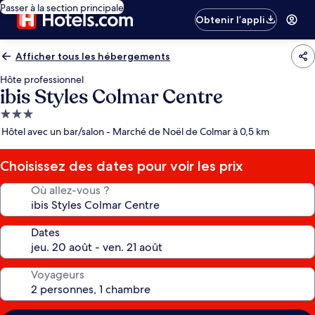
Passer à la section principale
Obtenir l’appli
Afficher tous les hébergements
Hôte professionnel
ibis Styles Colmar Centre
Hébergement
3.0 étoiles
Hôtel avec un bar/salon - Marché de Noël de Colmar à 0,5 km
Choisissez des dates pour voir les prix
Où allez-vous ?
Dates
Voyageurs