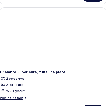
le
type
de
chambre
Chambre
Supérieure,
1
lit
double
et
1
canapé-
lit
Chambre Supérieure, 2 lits une place
2 personnes
2 lits 1 place
Wi-Fi gratuit
Plus
Plus de détails
de