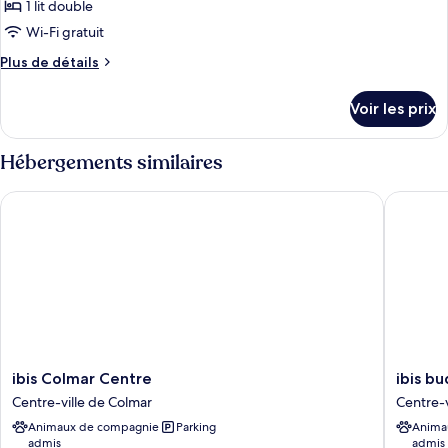
ce
une
1 lit double
place
type
Wi-Fi gratuit
de
Plus
Plus de détails
chambre :
de
Chambre
détails
Voir les prix
sur
Double
le
Standard,
type
Hébergements similaires
1
de
lit
chambre
ibis Colmar Centre
ibis bud
Chambre
double
Double
Standard,
1
lit
double
ibis
ibis
ibis Colmar Centre
ibis b
Colmar
budget
Centre-ville de Colmar
Centre-v
Centre
Colmar
Animaux de compagnie
Parking
Anima
Centre-
Centre
admis
admis
ville
Ville