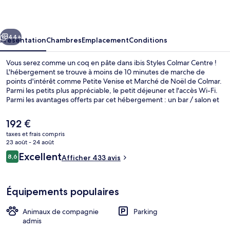
Colmar
Centre
cédent
Suivant
44+
Présentation
Chambres
Emplacement
Conditions
Vous serez comme un coq en pâte dans ibis Styles Colmar Centre !
L'hébergement se trouve à moins de 10 minutes de marche de
points d'intérêt comme Petite Venise et Marché de Noël de Colmar.
Parmi les petits plus appréciable, le petit déjeuner et l'accès Wi-Fi.
Parmi les avantages offerts par cet hébergement : un bar / salon et
un jardin.
Le
192 €
prix
taxes et frais compris
actuel
23 août - 24 août
Extérieur
est
Avis
Excellent
8,6
Afficher 433 avis
de
8,6 sur 10
voyageurs
192 €.
Équipements populaires
Animaux de compagnie
Parking
admis