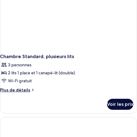
1
lit
double
et
1
canapé-
lit
Chambre Standard, plusieurs lits
3 personnes
2 lits 1 place et 1 canapé-lit (double)
Wi-Fi gratuit
Plus
Plus de détails
de
détails
Voir les prix
sur
le
type
de
chambre
Chambre