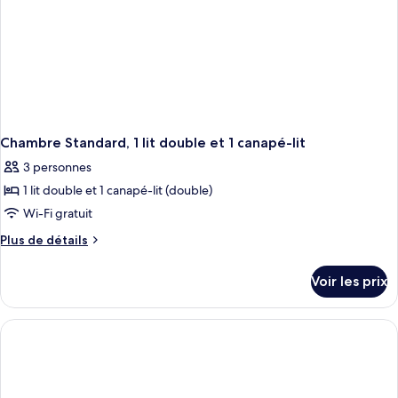
Chambre Standard, 1 lit double et 1 canapé-lit
3 personnes
1 lit double et 1 canapé-lit (double)
Wi-Fi gratuit
Plus
Plus de détails
de
détails
Voir les prix
sur
le
type
de
chambre
Chambre
Standard,