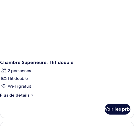
Standard,
plusieurs
lits
Chambre Supérieure, 1 lit double
2 personnes
1 lit double
Wi-Fi gratuit
Plus
Plus de détails
de
détails
Voir les prix
sur
le
type
de
chambre