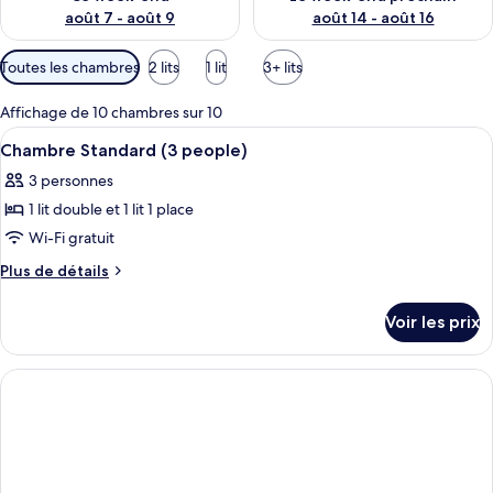
août 7 - août 9
août 14 - août 16
Filtres
Toutes les chambres
2 lits
1 lit
3+ lits
disponibles
pour
Affichage de 10 chambres sur 10
les
Afficher
Chambre Standard (3 people) | Minibar
11
Chambre Standard (3 people)
chambres
toutes
3 personnes
les
1 lit double et 1 lit 1 place
photos
pour
Wi-Fi gratuit
ce
Plus
Plus de détails
type
de
détails
de
Voir les prix
sur
chambre :
le
Chambre
type
Standard
de
chambre
(3
Chambre
people)
Standard
(3
people)